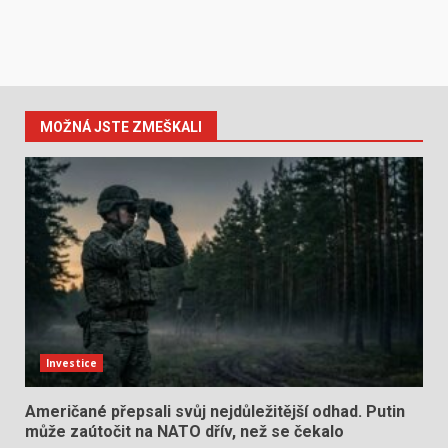
MOŽNÁ JSTE ZMEŠKALI
Investice
Američané přepsali svůj nejdůležitější odhad. Putin
může zaútočit na NATO dřív, než se čekalo