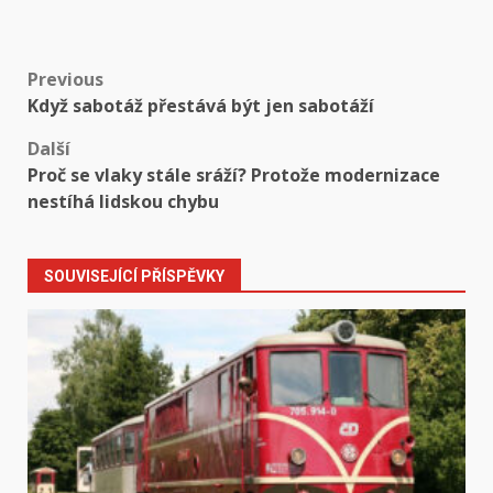
Post
Previous
Když sabotáž přestává být jen sabotáží
navigation
Další
Proč se vlaky stále sráží? Protože modernizace
nestíhá lidskou chybu
SOUVISEJÍCÍ PŘÍSPĚVKY