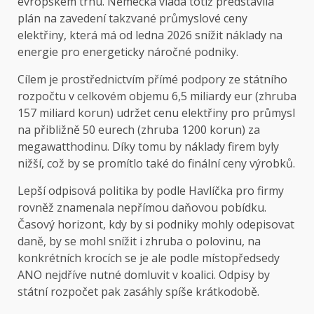
evropském trhu. Německá vláda totiž představila
plán na zavedení takzvané průmyslové ceny
elektřiny, která má od ledna 2026 snížit náklady na
energie pro energeticky náročné podniky.
Cílem je prostřednictvím přímé podpory ze státního
rozpočtu v celkovém objemu 6,5 miliardy eur (zhruba
157 miliard korun) udržet cenu elektřiny pro průmysl
na přibližně 50 eurech (zhruba 1200 korun) za
megawatthodinu. Díky tomu by náklady firem byly
nižší, což by se promítlo také do finální ceny výrobků.
Lepší odpisová politika by podle Havlíčka pro firmy
rovněž znamenala nepřímou daňovou pobídku.
Časový horizont, kdy by si podniky mohly odepisovat
daně, by se mohl snížit i zhruba o polovinu, na
konkrétních krocích se je ale podle místopředsedy
ANO nejdříve nutné domluvit v koalici. Odpisy by
státní rozpočet pak zasáhly spíše krátkodobě.