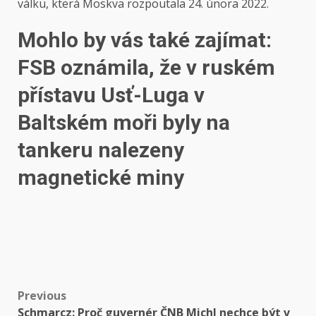
válku, která Moskva rozpoutala 24. února 2022.
Mohlo by vás také zajímat:
FSB oznámila, že v ruském
přístavu Usť-Luga v
Baltském moři byly na
tankeru nalezeny
magnetické miny
Post
Previous
Schmarcz: Proč guvernér ČNB Michl nechce být v