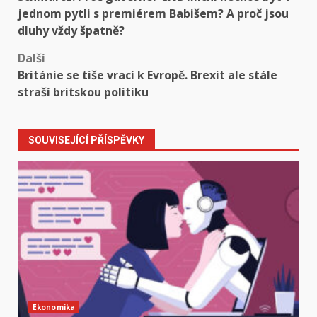
navigation
jednom pytli s premiérem Babišem? A proč jsou
dluhy vždy špatně?
Další
Británie se tiše vrací k Evropě. Brexit ale stále
straší britskou politiku
SOUVISEJÍCÍ PŘÍSPĚVKY
Ekonomika