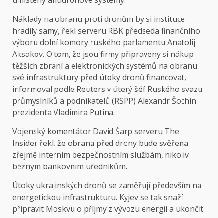
umístěny antidronové systémy.
Náklady na obranu proti dronům by si instituce
hradily samy, řekl serveru RBK předseda finančního
výboru dolní komory ruského parlamentu Anatolij
Aksakov. O tom, že jsou firmy připraveny si nákup
těžších zbraní a elektronických systémů na obranu
své infrastruktury před útoky dronů financovat,
informoval podle Reuters v úterý šéf Ruského svazu
průmyslníků a podnikatelů (RSPP) Alexandr Šochin
prezidenta Vladimira Putina.
Vojenský komentátor David Šarp serveru
The
Insider
řekl, že obrana před drony bude svěřena
zřejmě interním bezpečnostním službám, nikoliv
běžným bankovním úředníkům.
Útoky ukrajinských dronů se zaměřují především na
energetickou infrastrukturu. Kyjev se tak snaží
připravit Moskvu o příjmy z vývozu energií a ukončit