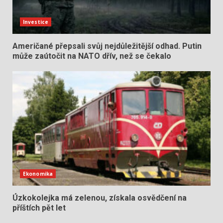
Investice
Američané přepsali svůj nejdůležitější odhad. Putin
může zaútočit na NATO dřív, než se čekalo
Ekonomika
Úzkokolejka má zelenou, získala osvědčení na
příštích pět let