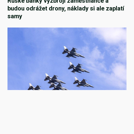
Ruské banky vyzbrojí zaměstnance a
budou odrážet drony, náklady si ale zaplatí
samy