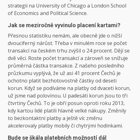
strategii na University of Chicago a London School
of Economics and Political Science.
Jak se meziročně vyvinulo placení kartami?
Přesnou statistiku nemám, ale obecně jde o nižší
dvouciferný nárůst. Třeba v minulém roce se počet
transakcí na českém trhu zvýšil o 24 procent. Dějí se
dvě věci. Roste počet transakcí a zároveň se snižuje
průměrná částka transakce. Z našeho posledního
průzkumu vyplývá, že už asi 41 procent Čechů je
ochotno platit bezhotovostně částky od deseti
korun. Když se podíváme na platby od dvaceti korun,
už jsme nad polovinou. U padesáti korun jsou to tři
čtvrtiny Čechů. To je obří posun oproti roku 2013,
kdy kartou lidé platili hlavně velké nákupy. Změnily
to bezkontaktní platby a ještě víc změnu
akcelerovaly platby mobily či chytrými hodinkami.
Bude se škála platebních možností dál