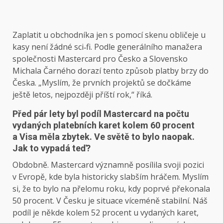
Zaplatit u obchodníka jen s pomocí skenu obličeje u
kasy není žádné sci‑fi. Podle generálního manažera
společnosti Mastercard pro Česko a Slovensko
Michala Čarného dorazí tento způsob platby brzy do
Česka. „Myslím, že prvních projektů se dočkáme
ještě letos, nejpozději příští rok,“ říká.
Před pár lety byl podíl Mastercard na počtu
vydaných platebních karet kolem 60 procent
a Visa měla zbytek. Ve světě to bylo naopak.
Jak to vypadá teď?
Obdobně. Mastercard významně posílila svoji pozici
v Evropě, kde byla historicky slabším hráčem. Myslím
si, že to bylo na přelomu roku, kdy poprvé překonala
50 procent. V Česku je situace víceméně stabilní. Náš
podíl je někde kolem 52 procent u vydaných karet,