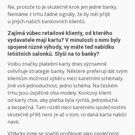
Ne, protože to je skutečně krok jen jedné banky.
Nemáme z trhu žádné signály, že by měl přijít
u jiných našich bankovních klientů.
Zajímá vůbec retailové klienty, od kterého
vydavatele mají kartu? V minulosti s nimi byly
spojené různé výhody, vy máte teď nabídku
letištních salonků. Slyší na to banky?
Volbu značky platební karty dnes významně
ovlivňuje strategie banky. Některé preferují dát svým
klientům možnost výběru mezi karetními schématy.
Jiné volí jednoduchost, jedno schéma. Na českém
trhu jsou úspěšné oba modely. Koncový klient
od karty chce, aby platba byla rychlá, jednoduchá
a bezpečná. Tam rozdíl mezi karetními společnostmi
skutečně příliš není. Je až v tom, co daná karta nabízí
navíc.
Vždycky jsme se snažili profilovat jako společnost,