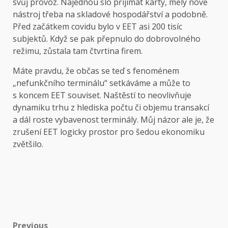
svůj provoz. Najednou šlo přijímat karty, měly nově
nástroj třeba na skladové hospodářství a podobně.
Před začátkem covidu bylo v EET asi 200 tisíc
subjektů. Když se pak přepnulo do dobrovolného
režimu, zůstala tam čtvrtina firem.
Máte pravdu, že občas se teď s fenoménem
„nefunkčního terminálu“ setkáváme a může to
s koncem EET souviset. Naštěstí to neovlivňuje
dynamiku trhu z hlediska počtu či objemu transakcí
a dál roste vybavenost terminály. Můj názor ale je, že
zrušení EET logicky prostor pro šedou ekonomiku
zvětšilo.
Previous