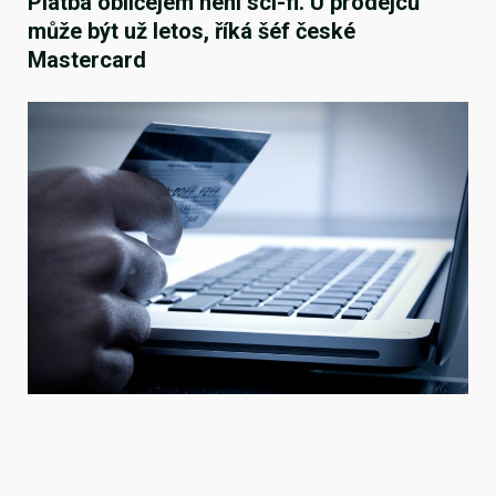
Platba obličejem není sci-fi. U prodejců
může být už letos, říká šéf české
Mastercard