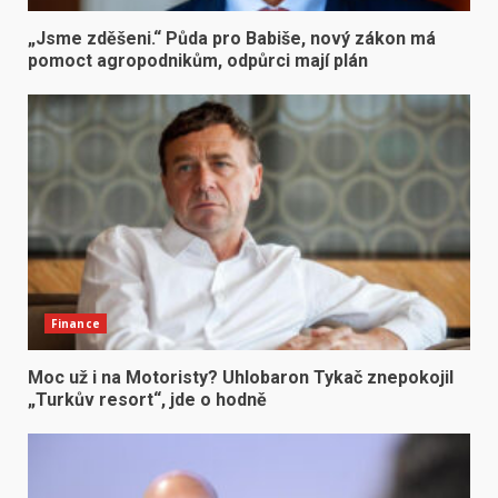
„Jsme zděšeni.“ Půda pro Babiše, nový zákon má
pomoct agropodnikům, odpůrci mají plán
Finance
Moc už i na Motoristy? Uhlobaron Tykač znepokojil
„Turkův resort“, jde o hodně