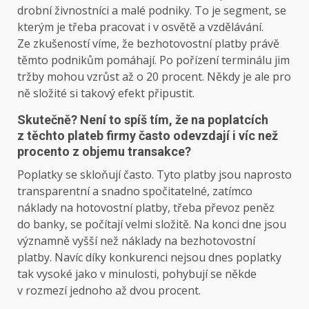
drobní živnostníci a malé podniky. To je segment, se
kterým je třeba pracovat i v osvětě a vzdělávání.
Ze zkušeností víme, že bezhotovostní platby právě
těmto podnikům pomáhají. Po pořízení terminálu jim
tržby mohou vzrůst až o 20 procent. Někdy je ale pro
ně složité si takový efekt připustit.
Skutečně? Není to spíš tím, že na poplatcích
z těchto plateb firmy často odevzdají i víc než
procento z objemu transakce?
Poplatky se skloňují často. Tyto platby jsou naprosto
transparentní a snadno spočitatelné, zatímco
náklady na hotovostní platby, třeba převoz peněz
do banky, se počítají velmi složitě. Na konci dne jsou
významně vyšší než náklady na bezhotovostní
platby. Navíc díky konkurenci nejsou dnes poplatky
tak vysoké jako v minulosti, pohybují se někde
v rozmezí jednoho až dvou procent.