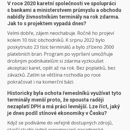
V roce 2020 karetní společnosti ve spolupráci
s bankami a ministerstvem průmyslu a obchodu
nabídly živnostníkům terminály na rok zdarma.
Jak to s projektem vypadá dnes?
Velmi dobře, zájem neochabuje. Ročně ho projeví
kolem 10 tisíc obchodníků. K srpnu 2022 bylo
poskytnuto 23 tisíc terminálů a bylo zřízeno 2000
platebních bran. Program po vypršení umožňuje
drobným podnikatelům si zdarma vyzkoušet
akceptaci karet, opět až na rok. Bez poplatků, bez
závazků. Zatím se většina rozhodla po roce
pokračovat i na komerční bázi.
Historicky byla ochota řemeslníků využívat tyto
terminály menší proto, že spousta raději
nezaplatí DPH a má práci levnější. Lze říct, jaký
je dnes podíl stínové ekonomiky v Česku?
Když se podíváme do veřejně dostupných zdrojů,
starší studie jedné renomované poradenské