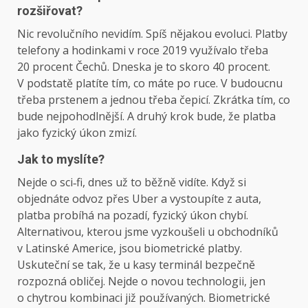
rozšiřovat?
Nic revolučního nevidím. Spíš nějakou evoluci. Platby
telefony a hodinkami v roce 2019 využívalo třeba
20 procent Čechů. Dneska je to skoro 40 procent.
V podstatě platíte tím, co máte po ruce. V budoucnu
třeba prstenem a jednou třeba čepicí. Zkrátka tím, co
bude nejpohodlnější. A druhý krok bude, že platba
jako fyzický úkon zmizí.
Jak to myslíte?
Nejde o sci‑fi, dnes už to běžně vidíte. Když si
objednáte odvoz přes Uber a vystoupíte z auta,
platba probíhá na pozadí, fyzický úkon chybí.
Alternativou, kterou jsme vyzkoušeli u obchodníků
v Latinské Americe, jsou biometrické platby.
Uskuteční se tak, že u kasy terminál bezpečně
rozpozná obličej. Nejde o novou technologii, jen
o chytrou kombinaci již používaných. Biometrické