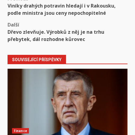
Post
Viníky drahých potravin hledají i v Rakousku,
navigation
podle ministra jsou ceny nepochopitelné
Další
Dřevo zlevňuje. Výrobků z něj je na trhu
přebytek, dál rozhodne kůrovec
SOUVISEJÍCÍ PŘÍSPĚVKY
Finance