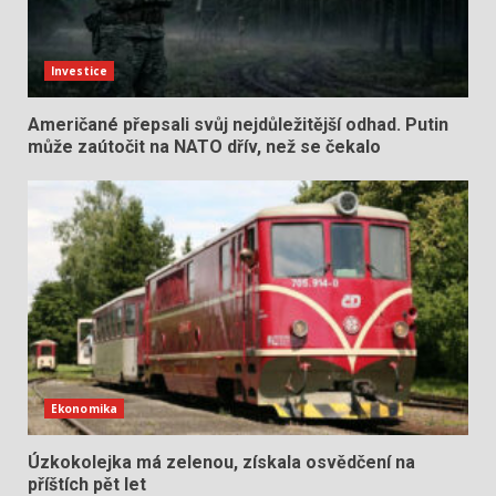
Investice
Američané přepsali svůj nejdůležitější odhad. Putin
může zaútočit na NATO dřív, než se čekalo
Ekonomika
Úzkokolejka má zelenou, získala osvědčení na
příštích pět let