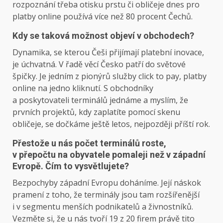
rozpoznání třeba otisku prstu či obličeje dnes pro
platby online používá více než 80 procent Čechů.
Kdy se taková možnost objeví v obchodech?
Dynamika, se kterou Češi přijímají platební inovace,
je úchvatná. V řadě věcí Česko patří do světové
špičky. Je jedním z pionýrů služby click to pay, platby
online na jedno kliknutí. S obchodníky
a poskytovateli termi­nálů jednáme a myslím, že
prvních projektů, kdy zaplatíte pomocí skenu
obličeje, se dočkáme ještě letos, nejpozději příští rok.
Přestože u nás počet terminálů roste,
v přepočtu na obyvatele pomaleji než v západní
Evropě. Čím to vysvětlujete?
Bezpochyby západní Evropu doháníme. Její náskok
pramení z toho, že terminály jsou tam rozšířenější
i v segmentu menších podnikatelů a živnostníků.
Vezměte si, že u nás tvoří 19 z 20 firem právě tito