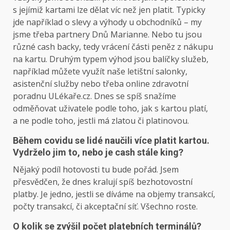
s jejímiž kartami lze dělat víc než jen platit. Typicky
jde například o slevy a výhody u obchodníků – my
jsme třeba partnery Dnů Marianne. Nebo tu jsou
různé cash backy, tedy vrácení části peněz z nákupu
na kartu. Druhým typem výhod jsou balíčky služeb,
například můžete využít naše letištní salonky,
asistenční služby nebo třeba online zdravotní
poradnu ULékaře.cz. Dnes se spíš snažíme
odměňovat uživatele podle toho, jak s kartou platí,
a ne podle toho, jestli má zlatou či platinovou.
Během covidu se lidé naučili více platit kartou.
Vydrželo jim to, nebo je cash stále king?
Nějaký podíl hotovosti tu bude pořád. Jsem
přesvědčen, že dnes kralují spíš bezhotovostní
platby. Je jedno, jestli se díváme na objemy transakcí,
počty transakcí, či akceptační síť. Všechno roste.
O kolik se zvýšil počet platebních terminálů?