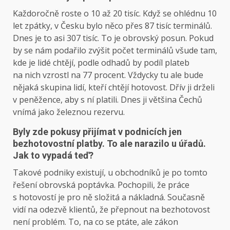
Každoročně roste o 10 až 20 tisíc. Když se ohlédnu 10
let zpátky, v Česku bylo něco přes 87 tisíc terminálů.
Dnes je to asi 307 tisíc. To je obrovský posun. Pokud
by se nám podařilo zvýšit počet terminálů všude tam,
kde je lidé chtějí, podle odhadů by podíl plateb
na nich vzrostl na 77 procent. Vždycky tu ale bude
nějaká skupina lidí, kteří chtějí hotovost. Dřív ji drželi
v peněžence, aby s ní platili. Dnes ji většina Čechů
vnímá jako železnou rezervu.
Byly zde pokusy přijímat v podnicích jen
bezhotovostní platby. To ale narazilo u úřadů.
Jak to vypadá teď?
Takové podniky existují, u obchodníků je po tomto
řešení obrovská poptávka. Pochopili, že práce
s hotovostí je pro ně složitá a nákladná. Současně
vidí na odezvě klientů, že přepnout na bezhotovost
není problém. To, na co se ptáte, ale zákon