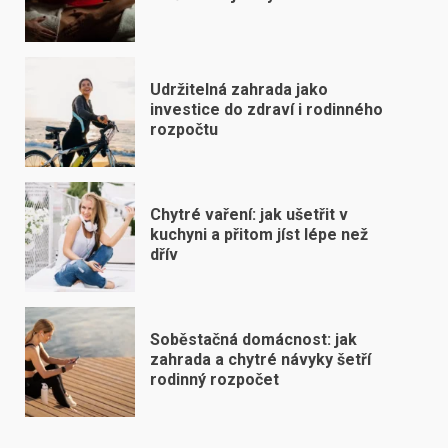
Udržitelná zahrada jako
investice do zdraví i rodinného
rozpočtu
Chytré vaření: jak ušetřit v
kuchyni a přitom jíst lépe než
dřív
Soběstačná domácnost: jak
zahrada a chytré návyky šetří
rodinný rozpočet