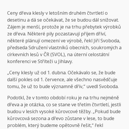
Ceny dřeva klesly v letošním druhém čtvrtletí o
desetinu a dá se očekávat, že se budou dál snižovat.
Zájem je menší, protože je na trhu přebytek výrobků
ze dřeva. Některé pily pozastavují příjem dříví,
některé plánují omezení ve výrobě, řekl Jiří Svoboda,
předseda Sdružení vlastníků obecních, soukromých a
církevních lesů v ČR (SVOL), na úterní celostátní
konferenci ve Stříteži u Jihlavy.
„Ceny klesly už od 1. dubna. Očekávalo se, že bude
další pokles od 1. července, ale všechno nasvědčuje
tomu, že už to bude významně dřív,“ uvedl Svoboda.
Podotkl, že v tomto období roku je na trhu nejméně
dřeva a je otázka, co se stane ve třetím čtvrtletí, jestli
budou v lesích vysoké kůrovcové těžby. „Pokud bude
kůrovcová sezona a dřevo zůstane v lese, to bude
problém, který budeme opětovně řešit,“ řekl