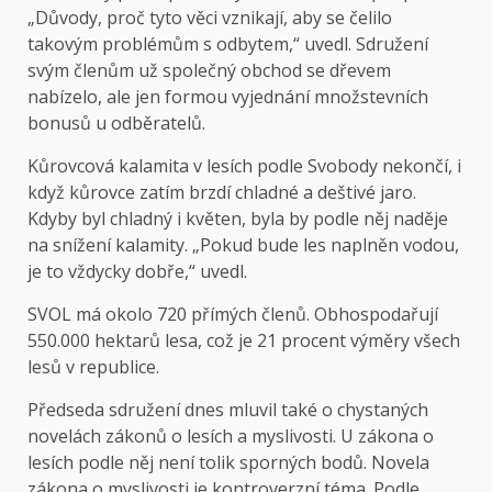
„Důvody, proč tyto věci vznikají, aby se čelilo
takovým problémům s odbytem,“ uvedl. Sdružení
svým členům už společný obchod se dřevem
nabízelo, ale jen formou vyjednání množstevních
bonusů u odběratelů.
Kůrovcová kalamita v lesích podle Svobody nekončí, i
když kůrovce zatím brzdí chladné a deštivé jaro.
Kdyby byl chladný i květen, byla by podle něj naděje
na snížení kalamity. „Pokud bude les naplněn vodou,
je to vždycky dobře,“ uvedl.
SVOL má okolo 720 přímých členů. Obhospodařují
550.000 hektarů lesa, což je 21 procent výměry všech
lesů v republice.
Předseda sdružení dnes mluvil také o chystaných
novelách zákonů o lesích a myslivosti. U zákona o
lesích podle něj není tolik sporných bodů. Novela
zákona o myslivosti je kontroverzní téma. Podle