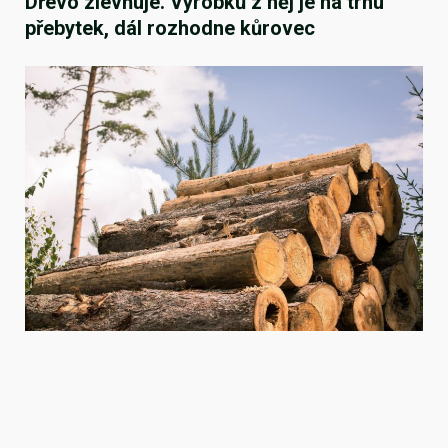
Dřevo zlevňuje. Výrobků z něj je na trhu
přebytek, dál rozhodne kůrovec