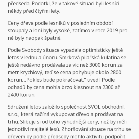
předseda. Podotkl, že v takové situaci byli lesníci
někdy před čtyřmi lety.
Ceny dřeva podle lesníků v posledním období
stoupaly a loni byly vysoké, zatímco v roce 2019 pro
ně byly naopak špatné.
Podle Svobody situace vypadala optimisticky ještě
letos v lednu a únoru. Smrková pilařská kulatina se
ještě nedávno prodávala za víc než 3000 korun za
metr krychlový, teď se cena pohybuje okolo 2800
korun. „Pokles bude pokračovat,“ uvedl. Podle
odhadů by cena mohla brzo klesnout na 2300 až
2400 korun.
Sdružení letos založilo společnost SVOL obchodní,
s.r.o., která začíná vykupovat dřevo a prodávat na
trhu. Slibuje si od toho výhodnější ceny, než by měli
jednotliví majitelé lesů. Zhoršování situace na trhu se
dřevem by podle předsedy mohlo aktivitu podpořit.