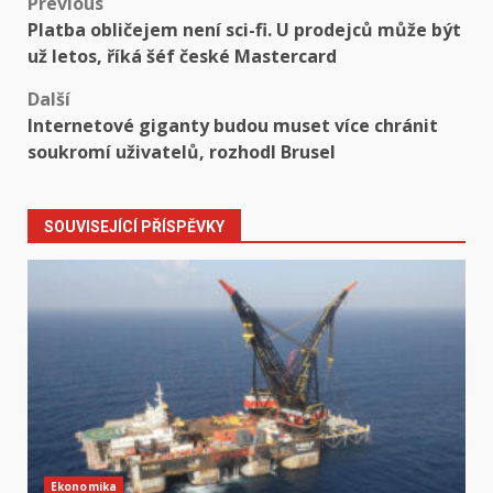
Post
Previous
Platba obličejem není sci-fi. U prodejců může být
navigation
už letos, říká šéf české Mastercard
Další
Internetové giganty budou muset více chránit
soukromí uživatelů, rozhodl Brusel
SOUVISEJÍCÍ PŘÍSPĚVKY
Ekonomika