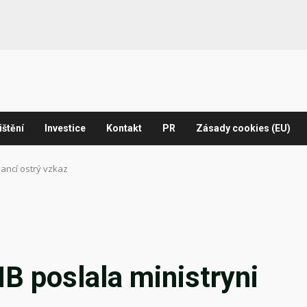
ištění
Investice
Kontakt
PR
Zásady cookies (EU)
nancí ostrý vzkaz
B poslala ministryni