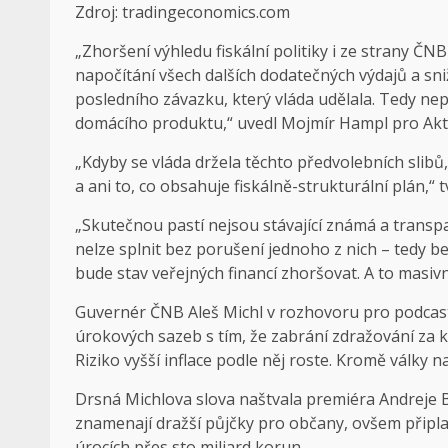
Zdroj: tradingeconomics.com
„Zhoršení výhledu fiskální politiky i ze strany ČN
napočítání všech dalších dodatečných výdajů a sni
posledního závazku, který vláda udělala. Tedy nep
domácího produktu,“ uvedl Mojmír Hampl pro
Akt
„Kdyby se vláda držela těchto předvolebních slibů
a ani to, co obsahuje fiskálně-strukturální plán,“ 
„Skutečnou pastí nejsou stávající známá a transpare
nelze splnit bez porušení jednoho z nich – tedy b
bude stav veřejných financí zhoršovat. A to masivn
Guvernér ČNB
Aleš Michl v rozhovoru pro podcast
úrokových sazeb s tím, že zabrání zdražování za k
Riziko vyšší inflace podle něj roste. Kromě války
Drsná Michlova slova naštvala premiéra Andreje Bab
znamenají dražší půjčky pro občany, ovšem připlati
úrocích přes sto miliard korun.