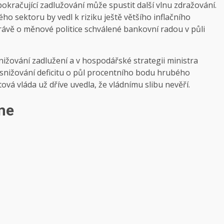
kračující zadlužování může spustit další vlnu zdražování.
ho sektoru by vedl k riziku ještě většího inflačního
Zprávě o měnové politice schválené bankovní radou v půli
ižování zadlužení a v hospodářské strategii ministra
snižování deficitu o půl procentního bodu hrubého
á vláda už dříve uvedla, že vládnímu slibu nevěří.
me