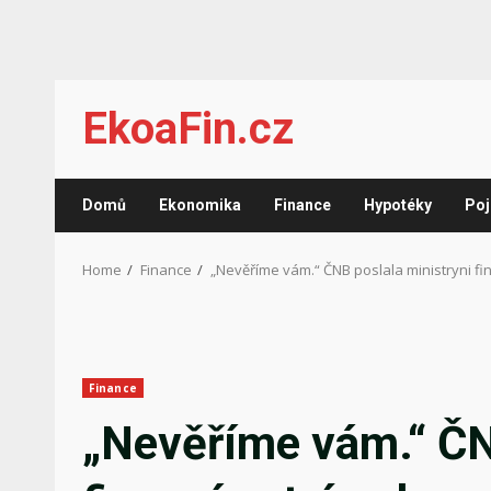
Skip
EkoaFin.cz
to
content
Domů
Ekonomika
Finance
Hypotéky
Poj
Home
Finance
„Nevěříme vám.“ ČNB poslala ministryni fi
Finance
„Nevěříme vám.“ ČN