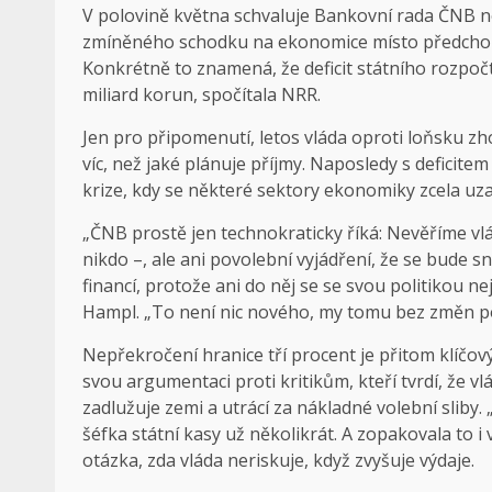
V polovině května schvaluje Bankovní rada ČNB no
zmíněného schodku na ekonomice místo předchozíc
Konkrétně to znamená, že deficit státního rozpočt
miliard korun, spočítala NRR.
Jen pro připomenutí, letos vláda oproti loňsku zh
víc, než jaké plánuje příjmy. Naposledy s deficit
krize, kdy se některé sektory ekonomiky zcela uza
„ČNB prostě jen technokraticky říká: Nevěříme vlá
nikdo –, ale ani povolební vyjádření, že se bude s
financí, protože ani do něj se se svou politikou ne
Hampl. „To není nic nového, my tomu bez změn pol
Nepřekročení hranice tří procent je přitom klíčový
svou argumentaci proti kritikům, kteří tvrdí, že 
zadlužuje zemi a utrácí za nákladné volební sliby
šéfka státní kasy už několikrát. A zopakovala to i
otázka, zda vláda neriskuje, když zvyšuje výdaje.