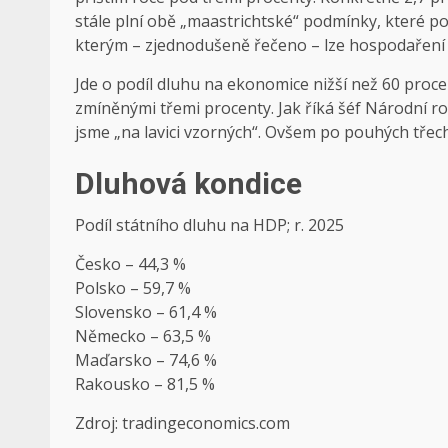
stále plní obě „maastrichtské“ podmínky, které p
kterým – zjednodušeně řečeno – lze hospodaření 
Jde o podíl dluhu na ekonomice nižší než 60 proc
zmíněnými třemi procenty. Jak říká šéf Národní r
jsme „na lavici vzorných“. Ovšem po pouhých třech
Dluhová kondice
Podíl státního dluhu na HDP; r. 2025
Česko – 44,3 %
Polsko – 59,7 %
Slovensko – 61,4 %
Německo – 63,5 %
Maďarsko – 74,6 %
Rakousko – 81,5 %
Zdroj: tradingeconomics.com