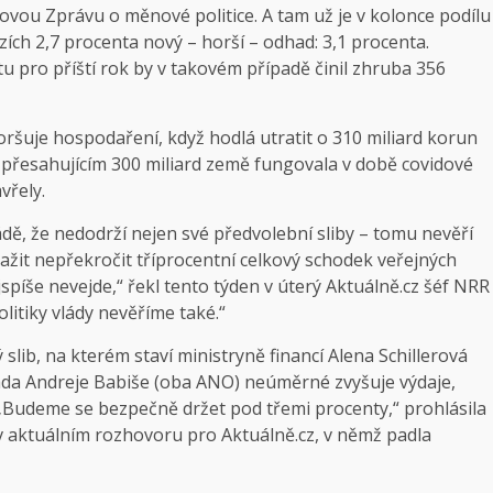
vou Zprávu o měnové politice. A tam už je v kolonce podílu
h 2,7 procenta nový – horší – odhad: 3,1 procenta.
u pro příští rok by v takovém případě činil zhruba 356
oršuje hospodaření, když hodlá utratit o 310 miliard korun
em přesahujícím 300 miliard země fungovala v době covidové
vřely.
dě, že nedodrží nejen své předvolební sliby – tomu nevěří
nažit nepřekročit tříprocentní celkový schodek veřejných
jspíše nevejde,“ řekl tento týden v úterý Aktuálně.cz šéf NRR
itiky vlády nevěříme také.“
 slib, na kterém staví ministryně financí Alena Schillerová
vláda Andreje Babiše (oba ANO) neúměrné zvyšuje výdaje,
. „Budeme se bezpečně držet pod třemi procenty,“ prohlásila
v aktuálním rozhovoru pro Aktuálně.cz
, v němž padla