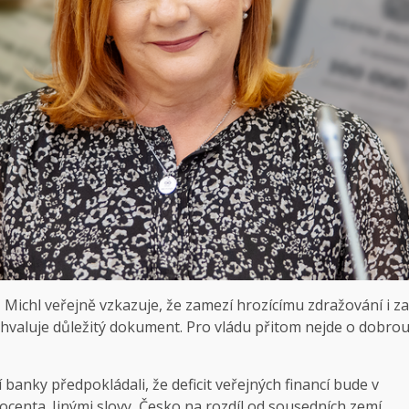
 Michl veřejně vzkazuje, že zamezí hrozícímu zdražování i za
valuje důležitý dokument. Pro vládu přitom nejde o dobro
 banky předpokládali, že deficit veřejných financí bude v
ocenta. Jinými slovy, Česko na rozdíl od sousedních zemí