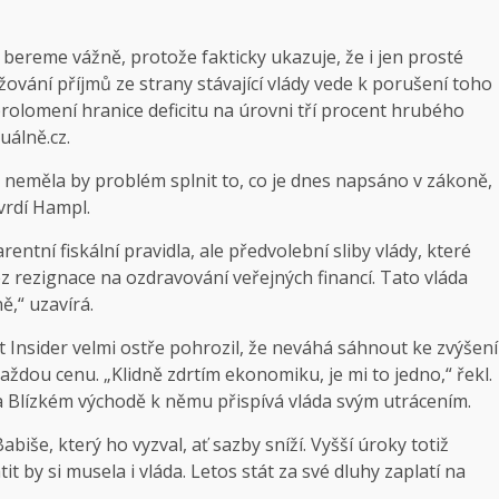
B bereme vážně, protože fakticky ukazuje, že i jen prosté
žování příjmů ze strany stávající vlády vede k porušení toho
rolomení hranice deficitu na úrovni tří procent hrubého
uálně.cz
.
, neměla by problém splnit to, co je dnes napsáno v zákoně,
tvrdí Hampl.
ntní fiskální pravidla, ale předvolební sliby vlády, které
ez rezignace na ozdravování veřejných financí. Tato vláda
ě,“ uzavírá.
 Insider
velmi ostře pohrozil, že neváhá sáhnout ke zvýšení
aždou cenu. „Klidně zdrtím ekonomiku, je mi to jedno,“ řekl.
 na Blízkém východě k němu přispívá vláda svým utrácením.
iše, který ho vyzval, ať sazby sníží. Vyšší úroky totiž
t by si musela i vláda. Letos stát za své dluhy zaplatí na