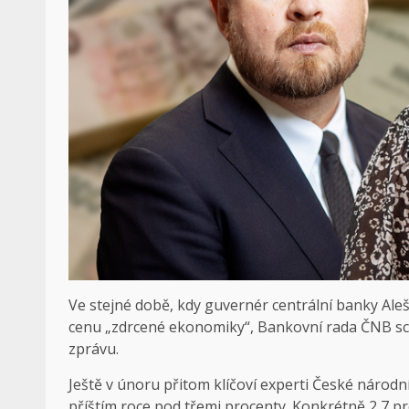
Ve stejné době, kdy guvernér centrální banky Aleš
cenu „zdrcené ekonomiky“, Bankovní rada ČNB sch
zprávu.
Ještě v únoru přitom klíčoví experti České národní
příštím roce pod třemi procenty. Konkrétně 2,7 pr