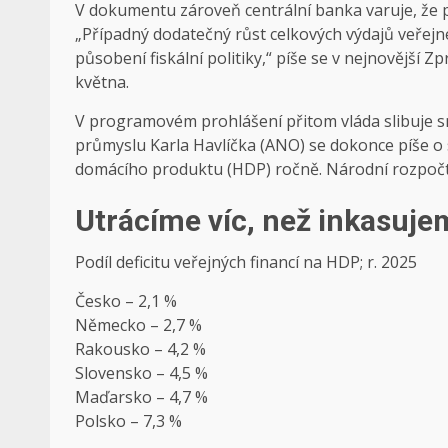
V dokumentu zároveň centrální banka varuje, že po
„Případný dodatečný růst celkových výdajů veřejné
působení fiskální politiky,“ píše se v nejnovější 
května.
V programovém prohlášení přitom vláda slibuje sn
průmyslu Karla Havlíčka (ANO) se dokonce píše o 
domácího produktu (HDP) ročně. Národní rozpočtov
Utrácíme víc, než inkasuje
Podíl deficitu veřejných financí na HDP; r. 2025
Česko – 2,1 %
Německo – 2,7 %
Rakousko – 4,2 %
Slovensko – 4,5 %
Maďarsko – 4,7 %
Polsko – 7,3 %