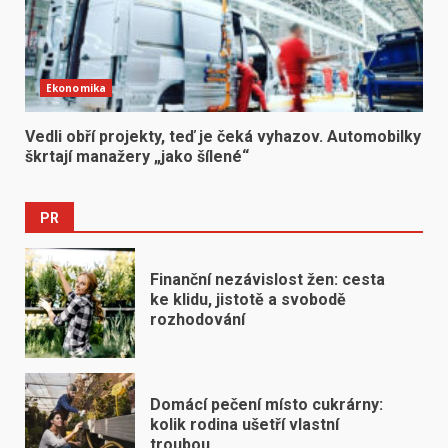
Ekonomika
Vedli obří projekty, teď je čeká vyhazov. Automobilky
škrtají manažery „jako šílené“
PR
Finanční nezávislost žen: cesta
ke klidu, jistotě a svobodě
rozhodování
Domácí pečení místo cukrárny:
kolik rodina ušetří vlastní
troubou