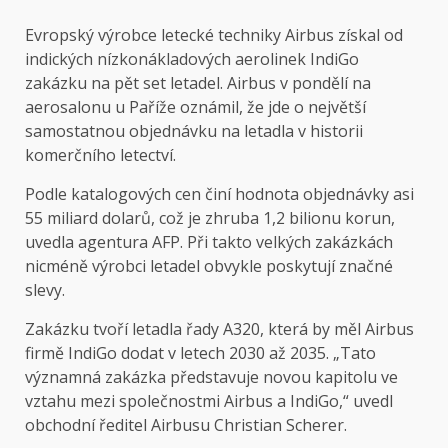
Evropský výrobce letecké techniky Airbus získal od
indických nízkonákladových aerolinek IndiGo
zakázku na pět set letadel. Airbus v pondělí na
aerosalonu u Paříže oznámil, že jde o největší
samostatnou objednávku na letadla v historii
komerčního letectví.
Podle katalogových cen činí hodnota objednávky asi
55 miliard dolarů, což je zhruba 1,2 bilionu korun,
uvedla agentura AFP. Při takto velkých zakázkách
nicméně výrobci letadel obvykle poskytují značné
slevy.
Zakázku tvoří letadla řady A320, která by měl Airbus
firmě IndiGo dodat v letech 2030 až 2035. „Tato
významná zakázka představuje novou kapitolu ve
vztahu mezi společnostmi Airbus a IndiGo,“ uvedl
obchodní ředitel Airbusu Christian Scherer.