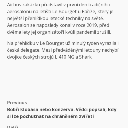
Airbus zakázku představil v první den tradičního
aerosalonu na letišti Le Bourget u Paříže, který je
největší přehlídkou letecké techniky na světě.
Aerosalon se naposledy konal v roce 2019, před
dvěma lety jej organizátoři kvůli pandemii zrušili.
Na přehlídku v Le Bourget už minulý týden vyrazila i
česká delegace. Mezi předváděnými letouny nechybí
dvojice českých strojů L 410 NG a Shark.
Post
Previous
Bobří klobása nebo konzerva. Vědci popsali, kdy
navigation
si lze pochutnat na chráněném zvířeti
Další