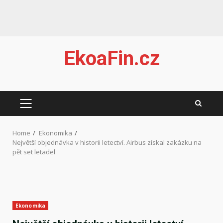
Skip
EkoaFin.cz
to
content
PRIMARY
MENU
Home
Ekonomika
Největší objednávka v historii letectví. Airbus získal zakázku na
pět set letadel
Ekonomika