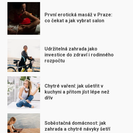
První erotická masáž v Praze:
co čekat a jak vybrat salon
Udržitelná zahrada jako
investice do zdraví i rodinného
rozpočtu
Chytré vaření: jak ušetřit v
kuchyni a přitom jíst lépe než
dřív
Soběstačná domácnost: jak
zahrada a chytré návyky šetří