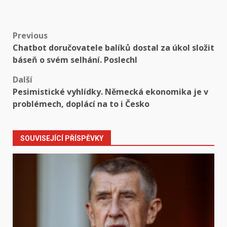
Post
Previous
Chatbot doručovatele balíků dostal za úkol složit
navigation
báseň o svém selhání. Poslechl
Další
Pesimistické vyhlídky. Německá ekonomika je v
problémech, doplácí na to i Česko
SOUVISEJÍCÍ PŘÍSPĚVKY