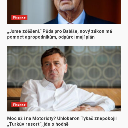
Finance
„Jsme zděšeni.“ Půda pro Babiše, nový zákon má
pomoct agropodnikům, odpůrci mají plán
Finance
Moc už i na Motoristy? Uhlobaron Tykač znepokojil
„Turkův resort“, jde o hodně