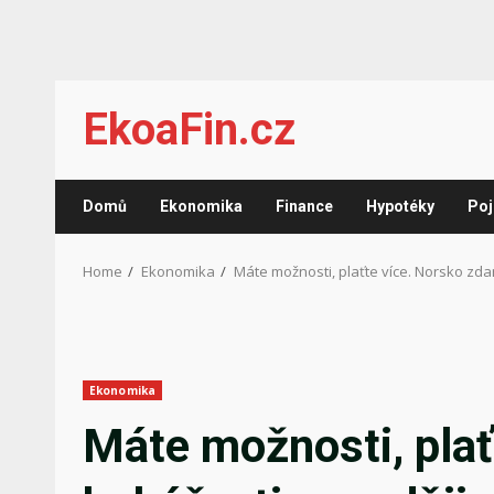
Skip
EkoaFin.cz
to
content
Domů
Ekonomika
Finance
Hypotéky
Poj
Home
Ekonomika
Máte možnosti, plaťte více. Norsko zdan
Ekonomika
Máte možnosti, plať