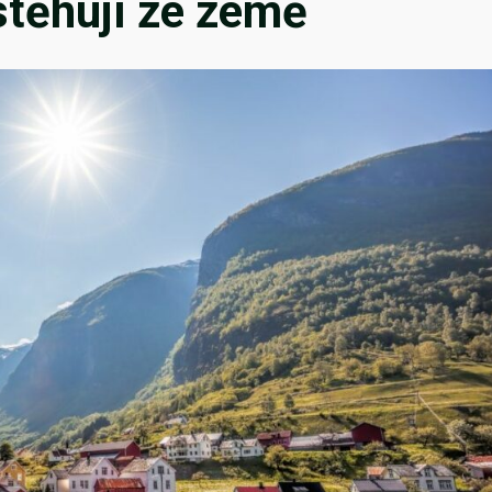
 stěhují ze země