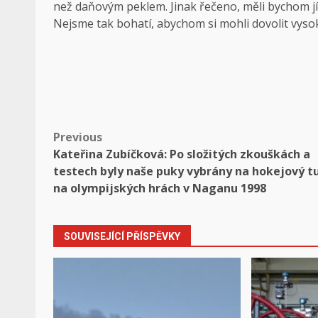
než daňovým peklem. Jinak řečeno, měli bychom jí
Nejsme tak bohatí, abychom si mohli dovolit vyso
Post
Previous
Kateřina Zubíčková: Po složitých zkouškách a
navigation
testech byly naše puky vybrány na hokejový t
na olympijských hrách v Naganu 1998
SOUVISEJÍCÍ PŘÍSPĚVKY