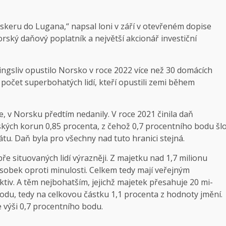
Askeru do Lugana,“ napsal loni v září v otevřeném dopise
rský daňový poplatník a největší akcionář investiční
sliv opustilo Norsko v roce 2022 více než 30 domácích
ý počet superbohatých lidí, kteří opustili zemi během
e, v Norsku předtím nedanily. V roce 2021 činila daň
rských korun 0,85 procenta, z čehož 0,7 procentního bodu šl
tu. Daň byla pro všechny nad tuto hranici stejná.
bře situovaných lidí výrazněji. Z majetku nad 1,7 milionu
sobek oproti minulosti. Celkem tedy mají veřejným
ktiv. A těm nejbohatším, jejichž majetek přesahuje 20 mi­
bodu, tedy na celkovou částku 1,1 procenta z hodnoty jmění.
e výši 0,7 procentního bodu.