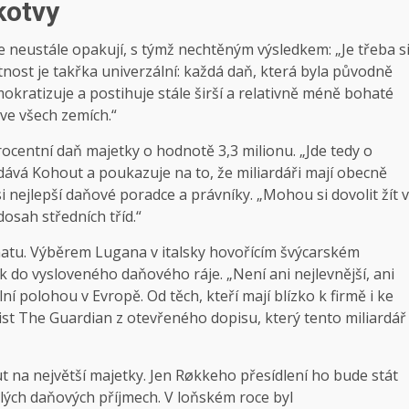
kotvy
neustále opakují, s týmž nechtěným výsledkem: „Je třeba s
nost je takřka univerzální: každá daň, která byla původně
ratizuje a postihuje stále širší a relativně méně bohaté
 ve všech zemích.“
centní daň majetky o hodnotě 3,3 milionu. „Jde tedy o
odává Kohout a poukazuje na to, že miliardáři mají obecně
 nejlepší daňové poradce a právníky. „Mohou si dovolit žít v
osah středních tříd.“
atu. Výběrem Lugana v italsky hovořícím švýcarském
 do vysloveného daňového ráje. „Není ani nejlevnější, ani
lní polohou v Evropě. Od těch, kteří mají blízko k firmě i ke
 list The Guardian z otevřeného dopisu, který tento miliardář
t na největší majetky. Jen Røkkeho přesídlení ho bude stát
lých daňových příjmech. V loňském roce byl