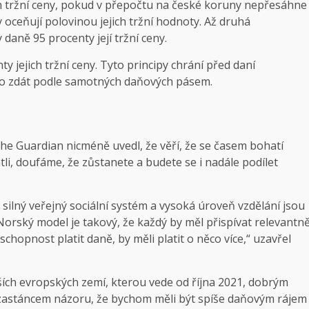
ch tržní ceny, pokud v přepočtu na české koruny nepřesáhne
 oceňují polovinou jejich tržní hodnoty. Až druhá
daně 95 procenty její tržní ceny.
ty jejich tržní ceny. Tyto principy chrání před daní
lo zdát podle samotných daňových pásem.
he Guardian nicméně uvedl, že věří, že se časem bohatí
tli, doufáme, že zůstanete a budete se i nadále podílet
silný veřejný sociální systém a vysoká úroveň vzdělání jsou
Norský model je takový, že každý by měl přispívat relevantn
 schopnost platit daně, by měli platit o něco více,“ uzavřel
ších evropských zemí, kterou vede od října 2021, dobrým
 zastáncem názoru, že bychom měli být spíše daňovým rájem