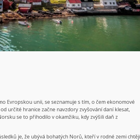
mo Evropskou unii, se seznamuje s tím, o čem ekonomové
s od určité hranice začne navzdory zvyšování daní klesat,
Norsku se to přihodilo v okamžiku, kdy zvýšili daň z
ůsledků je, že ubývá bohatých Norů, kteří v rodné zemi chtěj