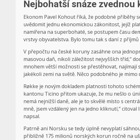
Nejbohatší snáze zvednou 
Ekonom Pavel Kohout říká, že podobné příběhy se 
uvědomit jednu ekonomickou zákonitost, jejíž plat
namířena na superbohaté, se postupem času demok
vrstvy obyvatelstva. Bylo tomu tak s daní z příjmů
V přepočtu na české koruny zasáhne ona jednopro
masovou daň, nikoli záležitost nejvyšších tříd,“ d
mnohem větší možnosti se přestěhovat, najímají si
jakékoli zemi na světě. Něco podobného je mimo d
Røkke je novým dokladem platnosti tohoto schém
kantonu Ticino přitom ukazuje, že mu nešlo o únik
nemá nejnižší daně, ale je to skvělé místo s centrá
mně, jsem vzdálený jen na jedno kliknutí,“ citoval
napsal.
Patrně ani Norsku se tedy úplně nevyplatí sáhnou
přibližně 175 milionů norských korun ročně na uš