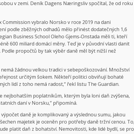
sobou v zemi. Deník Dagens Næringsliv spočítal, že od roku
ax Commission vybralo Norsko v roce 2019 na dani
ýšení podle zběžných odhadů mělo přinést dodatečných 1,6
gian Business School Oleho Gjems‑Onstada měli ti, kteří
ně 600 miliard domácí měny. Teď je v původní vlasti danit
. Podle propočtů by tak výběr daně měl být nižší než
o nemá žádnou velkou tradici v sebepoškozování. Množství
veřejnost určitým šokem. Někteří politici obviňují bohaté
ných lidí z toho nemá radost,“ řekl listu The Guardian.
že nejbohatším poplatníkům, kterým byla loni daň zvýšena,
statních daní v Norsku,“ připomíná.
ý výpočet daně je komplikovaný a výslednou sumu, jakou
šechen majetek je oceněn pro potřeby daně tržní cenou. To
de platit daň z bohatství. Nemovitosti, kde lidé bydlí, se pro