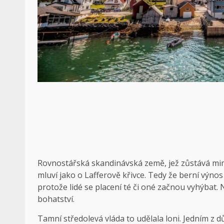
Rovnostářská skandinávská země, jež zůstává mi
mluví jako o Laf­fe­rově křivce. Tedy že berní výno
protože lidé se placení té či oné začnou vyhýbat. 
bohatství.
Tamní středolevá vláda to udělala loni. Jedním z d