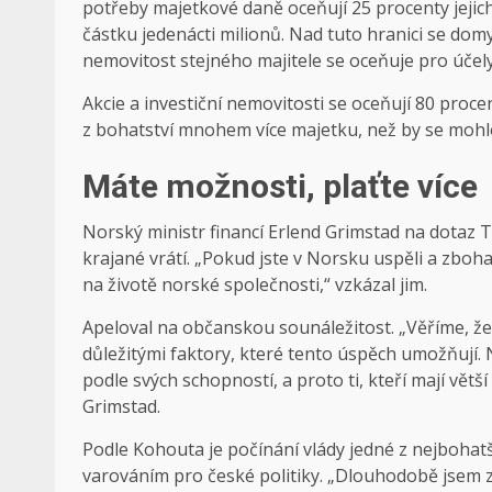
potřeby majetkové daně oceňují 25 procenty jeji
částku jedenácti milionů. Nad tuto hranici se domy
nemovitost stejného majitele se oceňuje pro účely 
Akcie a investiční nemovitosti se oceňují 80 procen
z bohatství mnohem více majetku, než by se moh
Máte možnosti, plaťte více
Norský ministr financí Erlend Grimstad na dotaz T
krajané vrátí. „Pokud jste v Norsku uspěli a zboha
na životě norské společnosti,“ vzkázal jim.
Apeloval na občanskou sounáležitost. „Věříme, že 
důležitými faktory, které tento úspěch umožňují. 
podle svých schopností, a proto ti, kteří mají větší
Grimstad.
Podle Kohouta je počínání vlády jedné z nejbohat
varováním pro české politiky. „Dlouhodobě jsem