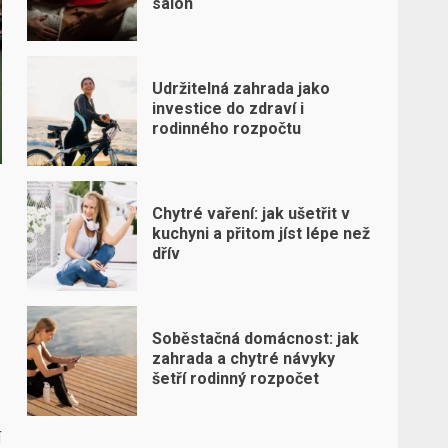
salon
Udržitelná zahrada jako
investice do zdraví i
rodinného rozpočtu
Chytré vaření: jak ušetřit v
kuchyni a přitom jíst lépe než
dřív
Soběstačná domácnost: jak
zahrada a chytré návyky
šetří rodinný rozpočet
í