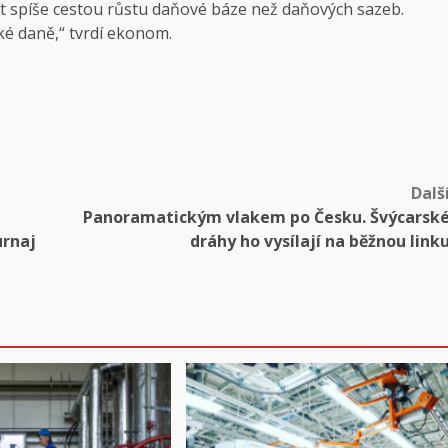
t spíše cestou růstu daňové báze než daňových sazeb.
ké daně,“ tvrdí ekonom.
Dalš
Panoramatickým vlakem po Česku. Švýcarsk
urnaj
dráhy ho vysílají na běžnou link