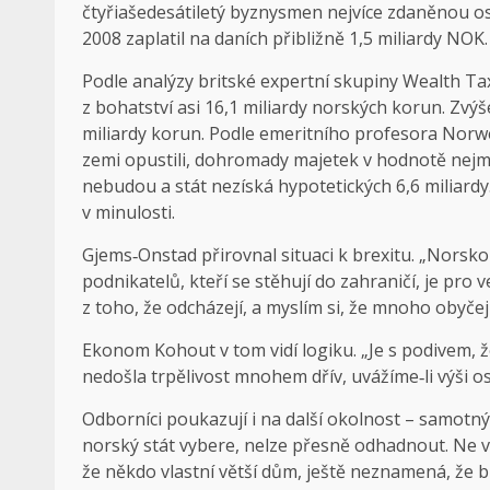
čtyřiašedesátiletý byznysmen nejvíce zdaněnou o
2008 zaplatil na daních přibližně 1,5 miliardy NOK.
Podle analýzy britské expertní skupiny Wealth T
z bohatství asi 16,1 miliardy norských korun. Zv
miliardy korun. Podle emeritního profesora Norwe
zemi opustili, dohromady majetek v hodnotě nejmé
nebudou a stát nezíská hypotetických 6,6 miliardy
v minulosti.
Gjems‑Onstad přirovnal situaci k brexitu. „Norsk
podnikatelů, kteří se stěhují do zahraničí, je pro 
z toho, že odcházejí, a myslím si, že mnoho obyčej
Ekonom Kohout v tom vidí logiku. „Je s podivem, 
nedošla trpělivost mnohem dřív, uvážíme‑li výši o
Odborníci poukazují i na další okolnost – samotn
norský stát vybere, nelze přesně odhadnout. Ne v
že někdo vlastní větší dům, ještě neznamená, že bu