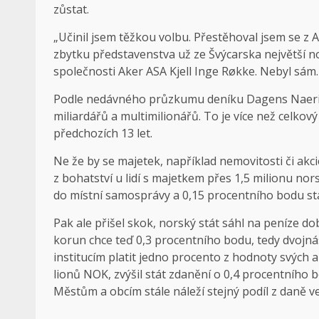
zůstat.
„Učinil jsem těžkou volbu. Přestěhoval jsem se z 
zbytku představenstva už ze Švýcarska největší no
společnosti Aker ASA Kjell Inge Røkke. Nebyl sám.
Podle nedávného průzkumu deníku Dagens Naering
miliardářů a multimilionářů. To je více než celkov
předchozích 13 let.
Ne že by se majetek, například nemovitosti či akci
z bohatství u lidí s majetkem přes 1,5 milionu no
do místní samosprávy a 0,15 procentního bodu stá
Pak ale přišel skok, norský stát sáhl na peníze do
korun chce teď 0,3 procentního bodu, tedy dvojná
institucím platit jedno procento z hodnoty svých a
lionů NOK, zvýšil stát zdanění o 0,4 procentního 
Městům a obcím stále náleží stejný podíl z daně v