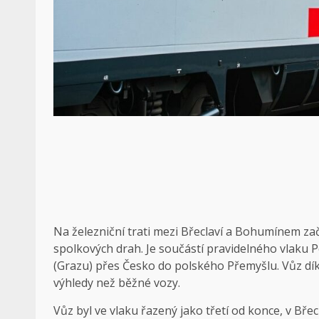
Na železniční trati mezi Břeclaví a Bohumínem za
spolkových drah. Je součástí pravidelného vlaku 
(Grazu) přes Česko do polského Přemyšlu. Vůz dí
výhledy než běžné vozy.
Vůz byl ve vlaku řazený jako třetí od konce, v Břecla