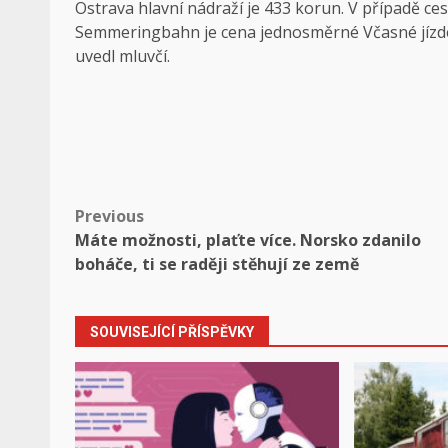
Ostrava hlavní nádraží je 433 korun. V případě ce
Semmeringbahn je cena jednosměrné Včasné jízd
uvedl mluvčí.
Post
Previous
Máte možnosti, plaťte více. Norsko zdanilo
navigation
boháče, ti se raději stěhují ze země
SOUVISEJÍCÍ PŘÍSPĚVKY