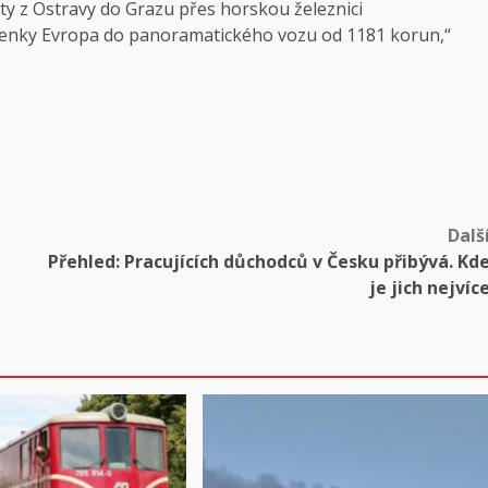
sty z Ostravy do Grazu přes horskou železnici
enky Evropa do panoramatického vozu od 1181 korun,“
Dalš
Přehled: Pracujících důchodců v Česku přibývá. Kd
je jich nejvíc