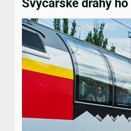
Švýcarské dráhy ho 