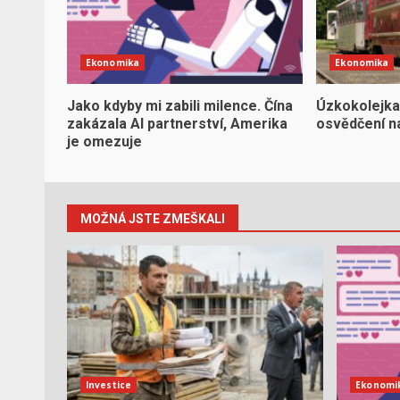
Ekonomika
Ekonomika
Jako kdyby mi zabili milence. Čína
Úzkokolejka
zakázala AI partnerství, Amerika
osvědčení na
je omezuje
MOŽNÁ JSTE ZMEŠKALI
Investice
Ekonomi