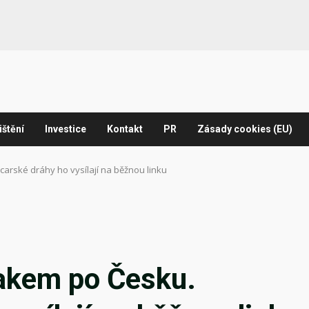
ištění
Investice
Kontakt
PR
Zásady cookies (EU)
rské dráhy ho vysílají na běžnou linku
akem po Česku.