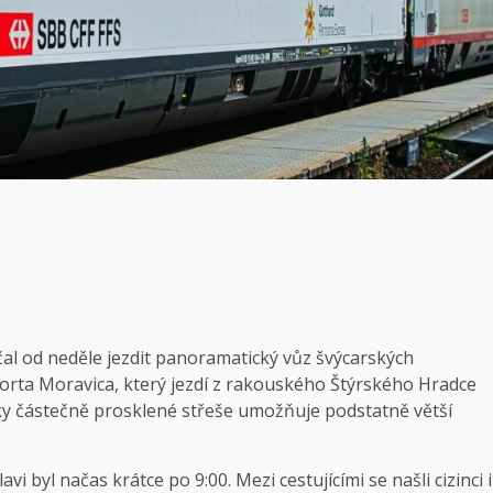
čal od neděle jezdit panoramatický vůz švýcarských
Porta Moravica, který jezdí z rakouského Štýrského Hradce
ky částečně prosklené střeše umožňuje podstatně větší
vi byl načas krátce po 9:00. Mezi cestujícími se našli cizinci i