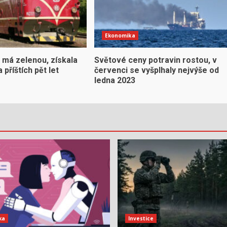
Ekonomika
 má zelenou, získala
Světové ceny potravin rostou, v
 příštích pět let
červenci se vyšplhaly nejvýše od
ledna 2023
ka
Investice