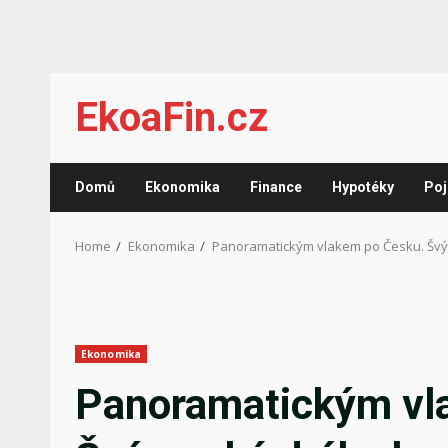
Skip
EkoaFin.cz
to
content
Domů
Ekonomika
Finance
Hypotéky
Poj
Home
Ekonomika
Panoramatickým vlakem po Česku. Švýca
Ekonomika
Panoramatickým vl