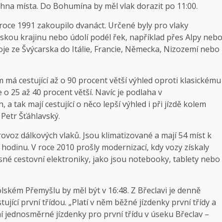
chna místa. Do Bohumína by měl vlak dorazit po 11:00.
ce 1991 zakoupilo dvanáct. Určené byly pro vlaky
orskou krajinu nebo údolí podél řek, například přes Alpy neb
oje ze Švýcarska do Itálie, Francie, Německa, Nizozemí nebo
 cestující až o 90 procent větší výhled oproti klasickému
 o 25 až 40 procent větší. Navíc je podlaha v
tak mají cestující o něco lepší výhled i při jízdě kolem
Petr Šťáhlavský.
rovoz dálkových vlaků. Jsou klimatizované a mají 54 míst k
 hodinu. V roce 2010 prošly modernizací, kdy vozy získaly
sné cestovní elektroniky, jako jsou notebooky, tablety nebo
olském Přemyšlu by měl být v 16:48. Z Břeclavi je denně
ující první třídou. „Platí v něm běžné jízdenky první třídy a
í jednosměrné jízdenky pro první třídu v úseku Břeclav –