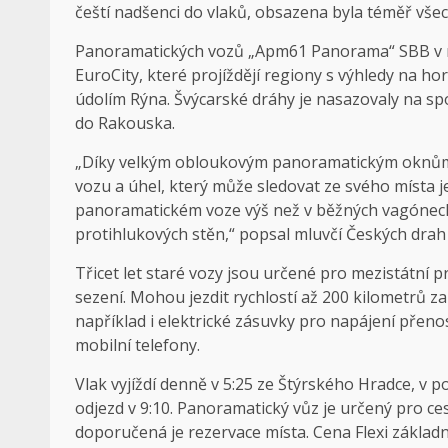
čeští nadšenci do vlaků, obsazena byla téměř vše
Panoramatických vozů „Apm61 Panorama“ SBB v ro
EuroCity, které projíždějí regiony s výhledy na h
údolím Rýna. Švýcarské dráhy je nasazovaly na sp
do Rakouska.
„Díky velkým obloukovým panoramatickým oknům má
vozu a úhel, který může sledovat ze svého místa je
panoramatickém voze výš než v běžných vagónech, a 
protihlukových stěn,“ popsal mluvčí Českých drah 
Třicet let staré vozy jsou určené pro mezistátní p
sezení. Mohou jezdit rychlostí až 200 kilometrů za
například i elektrické zásuvky pro napájení přeno
mobilní telefony.
Vlak vyjíždí denně v 5:25 ze Štýrského Hradce, v p
odjezd v 9:10. Panoramatický vůz je určený pro cest
doporučená je rezervace místa. Cena Flexi základn