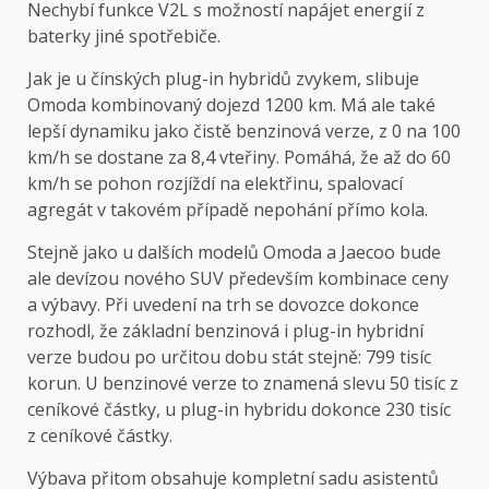
Nechybí funkce V2L s možností napájet energií z
baterky jiné spotřebiče.
Jak je u čínských plug-in hybridů zvykem, slibuje
Omoda kombinovaný dojezd 1200 km. Má ale také
lepší dynamiku jako čistě benzinová verze, z 0 na 100
km/h se dostane za 8,4 vteřiny. Pomáhá, že až do 60
km/h se pohon rozjíždí na elektřinu, spalovací
agregát v takovém případě nepohání přímo kola.
Stejně jako u dalších modelů Omoda a Jaecoo bude
ale devízou nového SUV především kombinace ceny
a výbavy. Při uvedení na trh se dovozce dokonce
rozhodl, že základní benzinová i plug-in hybridní
verze budou po určitou dobu stát stejně: 799 tisíc
korun. U benzinové verze to znamená slevu 50 tisíc z
ceníkové částky, u plug-in hybridu dokonce 230 tisíc
z ceníkové částky.
Výbava přitom obsahuje kompletní sadu asistentů