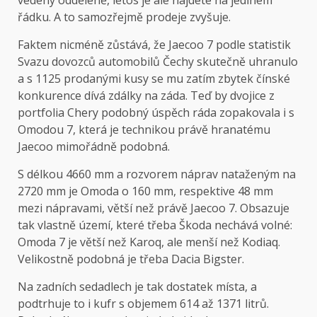
vedeny odděleně, letos je ale najdete na jediném
řádku. A to samozřejmě prodeje zvyšuje.
Faktem nicméně zůstává, že Jaecoo 7 podle statistik
Svazu dovozců automobilů Čechy skutečně uhranulo
a s 1125 prodanými kusy se mu zatím zbytek čínské
konkurence dívá zdálky na záda. Teď by dvojice z
portfolia Chery podobný úspěch ráda zopakovala i s
Omodou 7, která je technikou právě hranatému
Jaecoo mimořádně podobná.
S délkou 4660 mm a rozvorem náprav nataženým na
2720 mm je Omoda o 160 mm, respektive 48 mm
mezi nápravami, větší než právě Jaecoo 7. Obsazuje
tak vlastně území, které třeba Škoda nechává volné:
Omoda 7 je větší než Karoq, ale menší než Kodiaq.
Velikostně podobná je třeba Dacia Bigster.
Na zadních sedadlech je tak dostatek místa, a
podtrhuje to i kufr s objemem 614 až 1371 litrů.