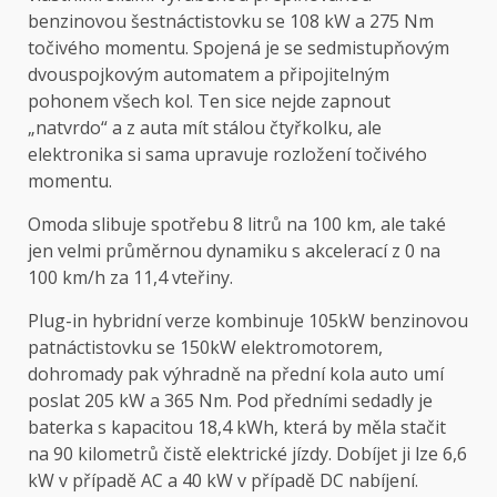
benzinovou šestnáctistovku se 108 kW a 275 Nm
točivého momentu. Spojená je se sedmistupňovým
dvouspojkovým automatem a připojitelným
pohonem všech kol. Ten sice nejde zapnout
„natvrdo“ a z auta mít stálou čtyřkolku, ale
elektronika si sama upravuje rozložení točivého
momentu.
Omoda slibuje spotřebu 8 litrů na 100 km, ale také
jen velmi průměrnou dynamiku s akcelerací z 0 na
100 km/h za 11,4 vteřiny.
Plug-in hybridní verze kombinuje 105kW benzinovou
patnáctistovku se 150kW elektromotorem,
dohromady pak výhradně na přední kola auto umí
poslat 205 kW a 365 Nm. Pod předními sedadly je
baterka s kapacitou 18,4 kWh, která by měla stačit
na 90 kilometrů čistě elektrické jízdy. Dobíjet ji lze 6,6
kW v případě AC a 40 kW v případě DC nabíjení.