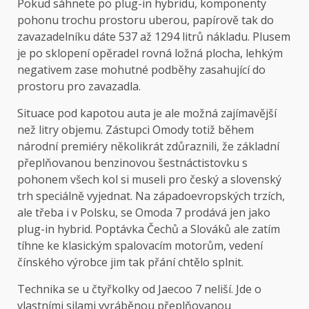
Pokud sáhnete po plug-in hybridu, komponenty
pohonu trochu prostoru uberou, papírově tak do
zavazadelníku dáte 537 až 1294 litrů nákladu. Plusem
je po sklopení opěradel rovná ložná plocha, lehkým
negativem zase mohutné podběhy zasahující do
prostoru pro zavazadla.
Situace pod kapotou auta je ale možná zajímavější
než litry objemu. Zástupci Omody totiž během
národní premiéry několikrát zdůraznili, že základní
přeplňovanou benzinovou šestnáctistovku s
pohonem všech kol si museli pro český a slovenský
trh speciálně vyjednat. Na západoevropských trzích,
ale třeba i v Polsku, se Omoda 7 prodává jen jako
plug-in hybrid. Poptávka Čechů a Slováků ale zatím
tíhne ke klasickým spalovacím motorům, vedení
čínského výrobce jim tak přání chtělo splnit.
Technika se u čtyřkolky od Jaecoo 7 neliší. Jde o
vlastními silami vyráběnou přeplňovanou