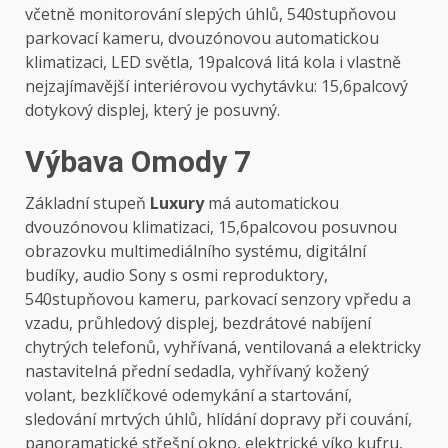
včetně monitorování slepých úhlů, 540stupňovou
parkovací kameru, dvouzónovou automatickou
klimatizaci, LED světla, 19palcová litá kola i vlastně
nejzajímavější interiérovou vychytávku: 15,6palcový
dotykový displej, který je posuvný.
Výbava Omody 7
Základní stupeň
Luxury
má automatickou
dvouzónovou klimatizaci, 15,6palcovou posuvnou
obrazovku multimediálního systému, digitální
budíky, audio Sony s osmi reproduktory,
540stupňovou kameru, parkovací senzory vpředu a
vzadu, průhledový displej, bezdrátové nabíjení
chytrých telefonů, vyhřívaná, ventilovaná a elektricky
nastavitelná přední sedadla, vyhřívaný kožený
volant, bezklíčkové odemykání a startování,
sledování mrtvých úhlů, hlídání dopravy při couvání,
panoramatické střešní okno, elektrické víko kufru,