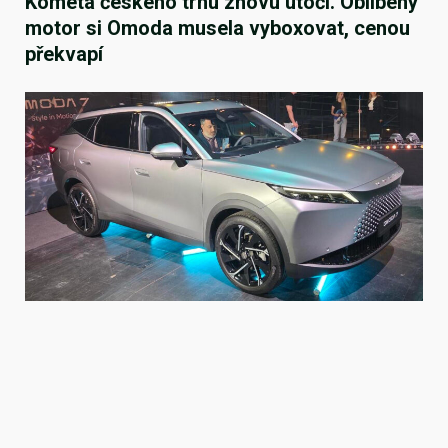
Kometa českého trhu znovu útočí. Oblíbený
motor si Omoda musela vyboxovat, cenou
překvapí