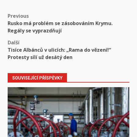
Post
Previous
Rusko má problém se zásobováním Krymu.
navigation
Regály se vyprazdňují
Další
Tisíce Albánců v ulicích: „Rama do vězení!“
Protesty sílí už desátý den
SOUVISEJÍCÍ PŘÍSPĚVKY