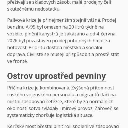
přežívají ze skladových zásob, malé prodejny čelí
skutečnému nedostatku.
Palivová krize je přinejmenším stejně vážná. Prodej
benzínu A-95 byl omezen na 20 litrů týdně na
vozidlo, plnění kanystrů je zakázáno a od 4. června
2026 byl pozastaven prodej pohonných hmot za
hotovost. Prioritu dostala městská a sociální
doprava. Civilisté se musejí přizpůsobit a prostě stát
ve frontě.
Ostrov uprostřed pevniny
Příčina krize je kombinovaná. Zvýšená přítomnost
ruského vojenského personálu a migrantů tlačí na
místní zásobovací řetězce, které by za normálních
okolností sotva zvládaly i mírový provoz. Zároveň se
systematicky zhoršuje logistická situace.
Kerčský most přestal plnit roli spolehlivé zásobovací