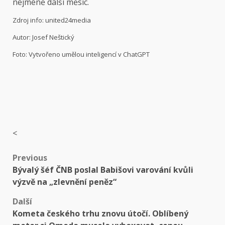
nejméně další měsíc.
Zdroj info: united24media
Autor: Josef Neštický
Foto: Vytvořeno umělou inteligencí v ChatGPT
<
Post
Previous
Bývalý šéf ČNB poslal Babišovi varování kvůli
navigation
výzvě na „zlevnění peněz“
Další
Kometa českého trhu znovu útočí. Oblíbený