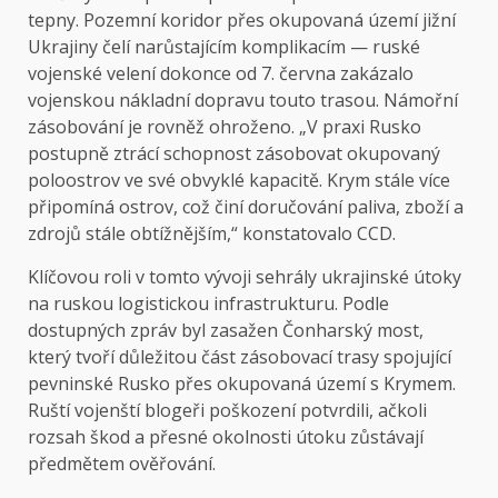
tepny. Pozemní koridor přes okupovaná území jižní
Ukrajiny čelí narůstajícím komplikacím — ruské
vojenské velení dokonce od 7. června zakázalo
vojenskou nákladní dopravu touto trasou. Námořní
zásobování je rovněž ohroženo. „V praxi Rusko
postupně ztrácí schopnost zásobovat okupovaný
poloostrov ve své obvyklé kapacitě. Krym stále více
připomíná ostrov, což činí doručování paliva, zboží a
zdrojů stále obtížnějším,“ konstatovalo CCD.
Klíčovou roli v tomto vývoji sehrály ukrajinské útoky
na ruskou logistickou infrastrukturu. Podle
dostupných zpráv byl zasažen Čonharský most,
který tvoří důležitou část zásobovací trasy spojující
pevninské Rusko přes okupovaná území s Krymem.
Ruští vojenští blogeři poškození potvrdili, ačkoli
rozsah škod a přesné okolnosti útoku zůstávají
předmětem ověřování.