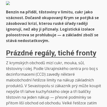
Benzín na příděl, těstoviny v limitu, cukr jako
vzácnost. Dočasně okupovaný Krym se potýká se
zásobovací krizí, kterou ruské úřady raději
ignorují, než aby ji přiznaly. Logistická izolace
poloostrova se prohlubuje — a základní zboží se
stává nedostatkovým.
Prázdné regály, tiché fronty
Z krymských obchodů mizí cukr, mouka, sůl,
těstoviny i olej. Podle Ukrajinského centra pro boj s
dezinformacemi (CCD) zavedly některé
maloobchodní řetězce limity na nákup základních
produktů. V Sevastopolu si zákazník prý může koupit
nejvýše tři lahve kuchyňského oleje a tři balíčky
těstovin na jeden nákup — přesné podmínky se
přitom liší obchod od obchodu. Velké řetězce zatím