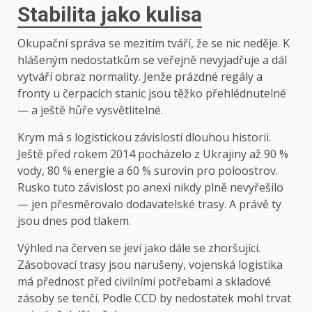
Stabilita jako kulisa
Okupační správa se mezitím tváří, že se nic neděje. K
hlášeným nedostatkům se veřejně nevyjadřuje a dál
vytváří obraz normality. Jenže prázdné regály a
fronty u čerpacích stanic jsou těžko přehlédnutelné
— a ještě hůře vysvětlitelné.
Krym má s logistickou závislostí dlouhou historii.
Ještě před rokem 2014 pocházelo z Ukrajiny až 90 %
vody, 80 % energie a 60 % surovin pro poloostrov.
Rusko tuto závislost po anexi nikdy plně nevyřešilo
— jen přesměrovalo dodavatelské trasy. A právě ty
jsou dnes pod tlakem.
Výhled na červen se jeví jako dále se zhoršující.
Zásobovací trasy jsou narušeny, vojenská logistika
má přednost před civilními potřebami a skladové
zásoby se tenčí. Podle CCD by nedostatek mohl trvat