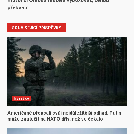
motor si Omoda musela vyboxovat, cenou
překvapí
SOUVISEJÍCÍ PŘÍSPĚVKY
Investice
Američané přepsali svůj nejdůležitější odhad. Putin
může zaútočit na NATO dřív, než se čekalo