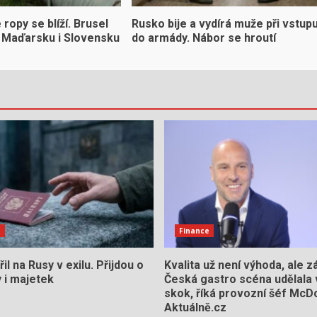
ropy se blíží. Brusel
Rusko bije a vydírá muže při vstup
či Maďarsku i Slovensku
do armády. Nábor se hroutí
e
Finance
il na Rusy v exilu. Přijdou o
Kvalita už není výhoda, ale z
y i majetek
Česká gastro scéna udělala 
skok, říká provozní šéf McDo
Aktuálně.cz