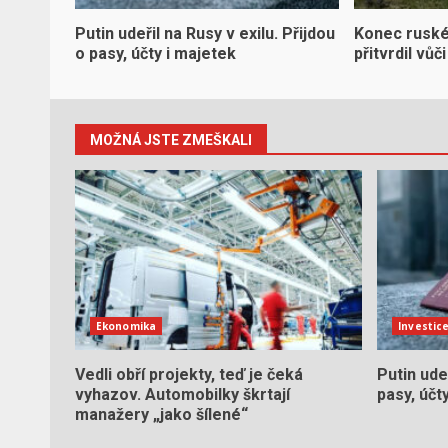
Putin udeřil na Rusy v exilu. Přijdou
Konec ruské 
o pasy, účty i majetek
přitvrdil vů
MOŽNÁ JSTE ZMEŠKALI
Ekonomika
Investic
Vedli obří projekty, teď je čeká
Putin udeř
vyhazov. Automobilky škrtají
pasy, účt
manažery „jako šílené“