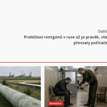
Dalš
Prohlížení rentgenů v ruce už je pravěk, vš
převzaly počítač
Investice