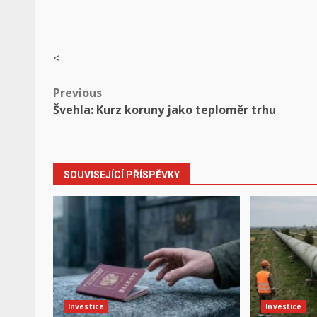
<
Post
Previous
Švehla: Kurz koruny jako teploměr trhu
navigation
SOUVISEJÍCÍ PŘÍSPĚVKY
Investice
Investice