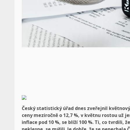
Český statistický úřad dnes zveřejnil květnov
ceny meziročně o 12,7 %, v květnu rostou už j
inflace pod 10 %, se blíží 100 %. Ti, co tvrdili
neklesne, se mýlili. Je dobře, že se nenechala