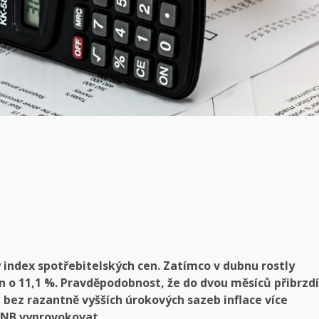
ý index spotřebitelských cen. Zatímco v dubnu rostly
en o 11,1 %. Pravděpodobnost, že do dvou měsíců přibrzdí
, že bez razantně vyšších úrokových sazeb inflace více
 ČNB vyprovokovat.