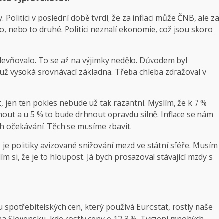
 Politici v poslední době tvrdí, že za inflaci může ČNB, ale za
o, nebo to druhé. Politici neznalí ekonomie, což jsou skoro
 zlevňovalo. To se až na výjimky nedělo. Důvodem byl
a už vysoká srovnávací základna. Třeba chleba zdražoval v
, jen ten pokles nebude už tak razantní. Myslím, že k 7 %
out a u 5 % to bude drhnout opravdu silně. Inflace se nám
ch očekávání. Těch se musíme zbavit.
, je politiky avizované snižování mezd ve státní sféře. Musím
m si, že je to hloupost. Já bych prosazoval stávající mzdy s
potřebitelských cen, který používá Eurostat, rostly naše
na Slovensku, kde rostly ceny o 12,3 %. Tvrzení mnohých