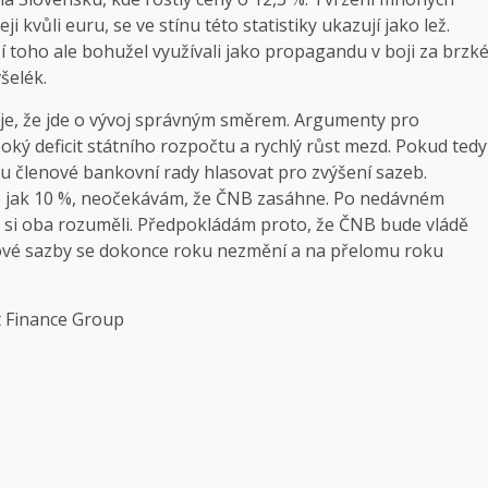
kvůli euru, se ve stínu této statistiky ukazují jako lež.
 toho ale bohužel využívali jako propagandu v boji za brzk
šelék.
uje, že jde o vývoj správným směrem. Argumenty pro
oký deficit státního rozpočtu a rychlý růst mezd. Pokud tedy
u členové bankovní rady hlasovat pro zvýšení sazeb.
e jak 10 %, neočekávám, že ČNB zasáhne. Po nedávném
e si oba rozuměli. Předpokládám proto, že ČNB bude vládě
rokové sazby se dokonce roku nezmění a na přelomu roku
 Finance Group