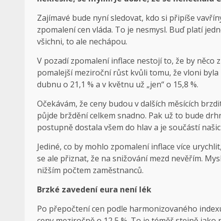
Zajímavé bude nyní sledovat, kdo si připíše vavříny.
zpomalení cen vláda. To je nesmysl. Buď platí jedn
všichni, to ale nechápou.
V pozadí zpomalení inflace nestojí to, že by něco
pomalejší meziroční růst kvůli tomu, že vloni byl
dubnu o 21,1 % a v květnu už „jen“ o 15,8 %.
Očekávám, že ceny budou v dalších měsících brzdit
půjde brždění celkem snadno. Pak už to bude drhn
postupně dostala všem do hlav a je součástí naši
Jediné, co by mohlo zpomalení inflace více urychlit
se ale přiznat, že na snižování mezd nevěřím. Myslí
nižším počtem zaměstnanců.
Brzké zavedení eura není lék
Po přepočtení cen podle harmonizovaného indexu s
ceny meziročně o 12,5 %. To je téměř stejně jako 