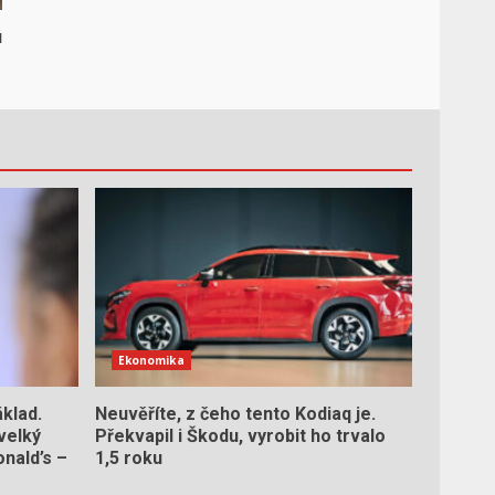
u
Ekonomika
áklad.
Neuvěříte, z čeho tento Kodiaq je.
velký
Překvapil i Škodu, vyrobit ho trvalo
nald’s –
1,5 roku