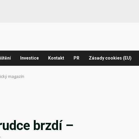
ištění
Investice
Kontakt
PR
Zásady cookies (EU)
mický magazín
rudce brzdí –