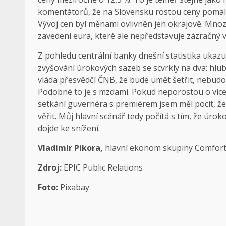
komentátorů, že na Slovensku rostou ceny pomaleji 
Vývoj cen byl měnami ovlivněn jen okrajově. Mnozí
zavedení eura, které ale nepředstavuje zázračný v
Z pohledu centrální banky dnešní statistika ukaz
zvyšování úrokových sazeb se scvrkly na dva: hlub
vláda přesvědčí ČNB, že bude umět šetřit, nebudo
Podobné to je s mzdami. Pokud neporostou o víc
setkání guvernéra s premiérem jsem měl pocit, ž
věřit. Můj hlavní scénář tedy počítá s tím, že ú
dojde ke snížení.
Vladimír Pikora,
hlavní ekonom skupiny Comfort
Zdroj:
EPIC Public Relations
Foto:
Pixabay