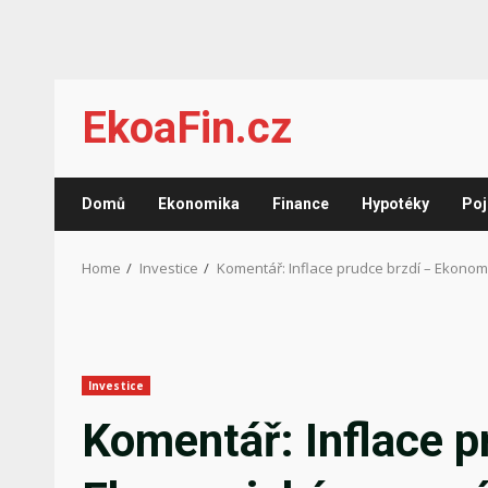
Skip
EkoaFin.cz
to
content
Domů
Ekonomika
Finance
Hypotéky
Poj
Home
Investice
Komentář: Inflace prudce brzdí – Ekono
Investice
Komentář: Inflace p