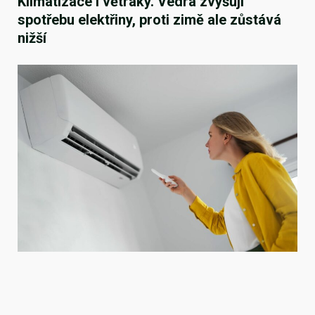
Klimatizace i větráky. Vedra zvyšují
spotřebu elektřiny, proti zimě ale zůstává
nižší