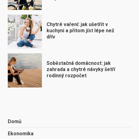
Chytré vaření: jak ušetřit v
kuchyni a přitom jíst lépe než
dřív
Soběstačná domácnost: jak
zahrada a chytré návyky šetří
rodinný rozpočet
Domů
Ekonomika