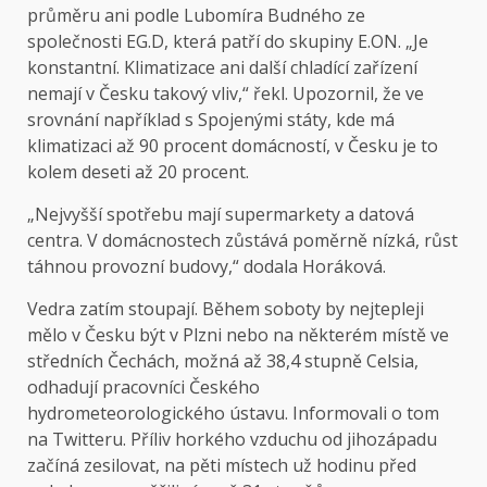
průměru ani podle Lubomíra Budného ze
společnosti EG.D, která patří do skupiny E.ON. „Je
konstantní. Klimatizace ani další chladící zařízení
nemají v Česku takový vliv,“ řekl. Upozornil, že ve
srovnání například s Spojenými státy, kde má
klimatizaci až 90 procent domácností, v Česku je to
kolem deseti až 20 procent.
„Nejvyšší spotřebu mají supermarkety a datová
centra. V domácnostech zůstává poměrně nízká, růst
táhnou provozní budovy,“ dodala Horáková.
Vedra zatím stoupají. Během soboty by nejtepleji
mělo v Česku být v Plzni nebo na některém místě ve
středních Čechách, možná až 38,4 stupně Celsia,
odhadují pracovníci Českého
hydrometeorologického ústavu. Informovali o tom
na
Twitteru
. Příliv horkého vzduchu od jihozápadu
začíná zesilovat, na pěti místech už hodinu před