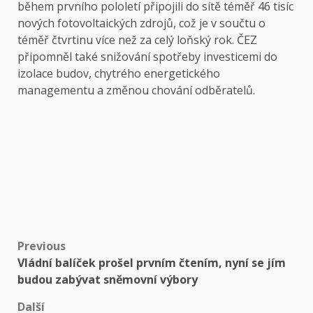
během prvního pololetí připojili do sítě téměř 46 tisíc
nových fotovoltaických zdrojů, což je v součtu o
téměř čtvrtinu více než za celý loňský rok. ČEZ
připomněl také snižování spotřeby investicemi do
izolace budov, chytrého energetického
managementu a změnou chování odběratelů.
Post
Previous
Vládní balíček prošel prvním čtením, nyní se jím
navigation
budou zabývat sněmovní výbory
Další