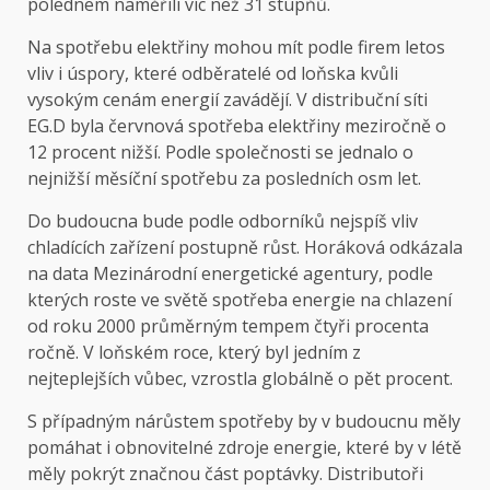
polednem naměřili víc než 31 stupňů.
Na spotřebu elektřiny mohou mít podle firem letos
vliv i úspory, které odběratelé od loňska kvůli
vysokým cenám energií zavádějí. V distribuční síti
EG.D byla červnová spotřeba elektřiny meziročně o
12 procent nižší. Podle společnosti se jednalo o
nejnižší měsíční spotřebu za posledních osm let.
Do budoucna bude podle odborníků nejspíš vliv
chladících zařízení postupně růst. Horáková odkázala
na data Mezinárodní energetické agentury, podle
kterých roste ve světě spotřeba energie na chlazení
od roku 2000 průměrným tempem čtyři procenta
ročně. V loňském roce, který byl jedním z
nejteplejších vůbec, vzrostla globálně o pět procent.
S případným nárůstem spotřeby by v budoucnu měly
pomáhat i obnovitelné zdroje energie, které by v létě
měly pokrýt značnou část poptávky. Distributoři