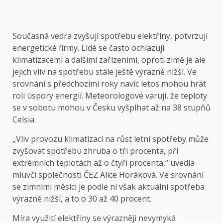
Současná vedra zvyšují spotřebu elektřiny, potvrzují
energetické firmy. Lidé se často ochlazují
klimatizacemi a dalšími zařízeními, oproti zimě je ale
jejich vliv na spotřebu stále ještě výrazně nižší. Ve
srovnání s předchozími roky navíc letos mohou hrát
roli úspory energií. Meteorologové varují, že teploty
se v sobotu mohou v Česku vyšplhat až na 38 stupňů
Celsia.
„Vliv provozu klimatizací na růst letní spotřeby může
zvyšovat spotřebu zhruba o tři procenta, při
extrémních teplotách až o čtyři procenta,“ uvedla
mluvčí společnosti ČEZ Alice Horáková. Ve srovnání
se zimními měsíci je podle ní však aktuální spotřeba
výrazně nižší, a to o 30 až 40 procent.
Míra využití elektřiny se výrazněji nevymyká