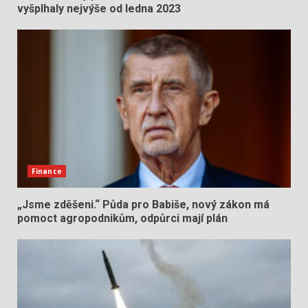
vyšplhaly nejvýše od ledna 2023
Finance
„Jsme zděšeni.“ Půda pro Babiše, nový zákon má
pomoct agropodnikům, odpůrci mají plán