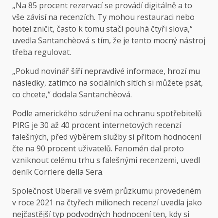
„Na 85 procent rezervací se provádí digitálně a to
vše závisí na recenzích. Ty mohou restauraci nebo
hotel zničit, často k tomu stačí pouhá čtyři slova,“
uvedla Santanchèová s tím, že je tento mocný nástroj
třeba regulovat.
„Pokud novinář šíří nepravdivé informace, hrozí mu
následky, zatímco na sociálních sítích si můžete psát,
co chcete,“ dodala Santanchèová.
Podle amerického sdružení na ochranu spotřebitelů
PIRG je 30 až 40 procent internetových recenzí
falešných, před výběrem služby si přitom hodnocení
čte na 90 procent uživatelů. Fenomén dal proto
vzniknout celému trhu s falešnými recenzemi, uvedl
deník Corriere della Sera.
Společnost Uberall ve svém
průzkumu
provedeném
v roce 2021 na čtyřech milionech recenzí uvedla jako
nejčastější typ podvodných hodnocení ten, kdy si