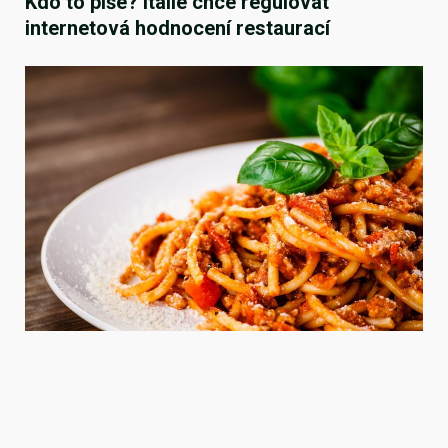
Kdo to píše? Itálie chce regulovat
internetová hodnocení restaurací