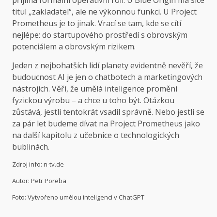
přijímá formální operativní roli. U Blue Origin má sice
titul „zakladatel“, ale ne výkonnou funkci. U Project
Prometheus je to jinak. Vrací se tam, kde se cítí
nejlépe: do startupového prostředí s obrovským
potenciálem a obrovským rizikem.
Jeden z nejbohatších lidí planety evidentně nevěří, že
budoucnost AI je jen o chatbotech a marketingových
nástrojích. Věří, že umělá inteligence promění
fyzickou výrobu – a chce u toho být. Otázkou
zůstává, jestli tentokrát vsadil správně. Nebo jestli se
za pár let budeme dívat na Project Prometheus jako
na další kapitolu z učebnice o technologických
bublinách.
Zdroj info: n-tv.de
Autor: Petr Poreba
Foto: Vytvořeno umělou inteligencí v ChatGPT