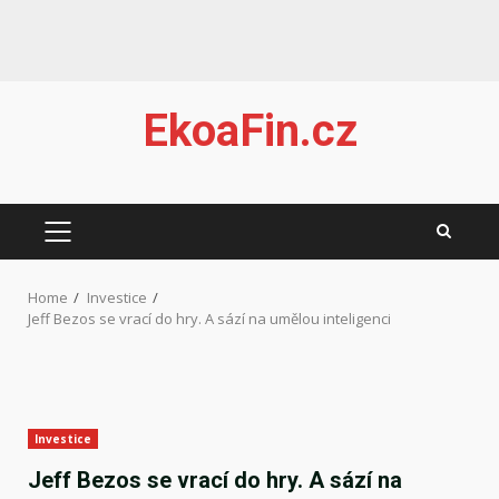
Skip
EkoaFin.cz
to
content
PRIMARY
MENU
Home
Investice
Jeff Bezos se vrací do hry. A sází na umělou inteligenci
Investice
Jeff Bezos se vrací do hry. A sází na