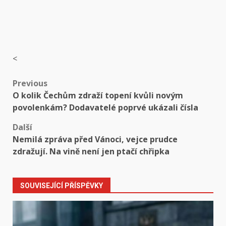
<
Post
Previous
O kolik Čechům zdraží topení kvůli novým
navigation
povolenkám? Dodavatelé poprvé ukázali čísla
Další
Nemilá zpráva před Vánoci, vejce prudce
zdražují. Na vině není jen ptačí chřipka
SOUVISEJÍCÍ PŘÍSPĚVKY