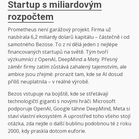
Startup s miliardovým
rozpočtem
Prometheus není garážový projekt. Firma už
nasbírala 6,2 miliardy dolarů kapitálu – částečně i od
samotného Bezose. To z ní dělá jeden z nejlépe
financovaných startupů na světě. Tým tvoří
výzkumníci z OpenAI, DeepMind a Mety. Přesný
záměr firmy zatím zůstává zahalený tajemstvím, ale
ambice jsou zřejmé: prorazit tam, kde se AI dosud
příliš neuplatnila – v reálné výrobě.
Bezos vstupuje na bojiště, kde se střetávají
technologičtí giganti s novými hráči. Microsoft
podporuje OpenAI, Google táhne DeepMind, Meta si
staví vlastní ekosystém. A uprostřed toho všeho stojí
otázka, zda nejde o další bublinu podobnou té z roku
2000, kdy praskla dotcom euforie.