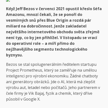
Když Jeff Bezos v červenci 2021 opustil křeslo šéfa
Amazonu, mnozí čekali, že se ponoří do
vesmírných snů přes Blue Origin a rozdá pár
miliard na dobročinnost. Jenže zakladatel
největšího internetového obchodu světa zřejmě
není typ, co by jen přihlížel. V listopadu se vrací
do operativní role – a míří přímo do
nejžhavějšího segmentu technologického
byznysu.
Bezos se stal spolugenerálním ředitelem startupu
Project Prometheus, který se zaměřuje na umělou
inteligenci pro výrobní ekonomiku. Žádné chatboty
ani generátory obrázků. Jde o AI, která má zlepšit
výrobu aut, letadel nebo počítačů. Jeho partnerem v
čele firmy je Vik Bajaj, fyzik a chemik, který dříve
působil v Google X.