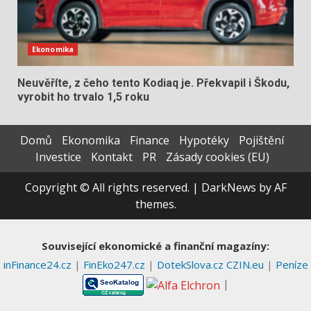
Ekonomika
Neuvěříte, z čeho tento Kodiaq je. Překvapil i Škodu,
vyrobit ho trvalo 1,5 roku
Domů
Ekonomika
Finance
Hypotéky
Pojištění
Investice
Kontakt
PR
Zásady cookies (EU)
Copyright © All rights reserved.
|
DarkNews
by AF
themes.
Související ekonomické a finanční magazíny:
inFinance24.cz
|
FinEko247.cz
|
DotekSlova.cz
CZIN.eu
|
Peníze
|