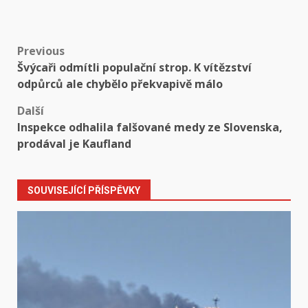
Post
Previous
Švýcaři odmítli populační strop. K vítězství
navigation
odpůrců ale chybělo překvapivě málo
Další
Inspekce odhalila falšované medy ze Slovenska,
prodával je Kaufland
SOUVISEJÍCÍ PŘÍSPĚVKY