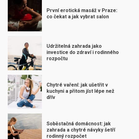
První erotická masáž v Praze:
co čekat a jak vybrat salon
Udržitelná zahrada jako
investice do zdraví i rodinného
rozpočtu
Chytré vaření: jak ušetřit v
kuchyni a přitom jíst lépe než
dřív
Soběstačná domácnost: jak
zahrada a chytré návyky šetří
rodinný rozpočet