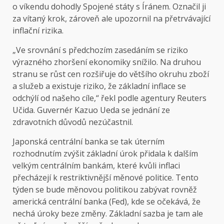
o víkendu dohodly Spojené státy s Íránem. Označil ji
za vítaný krok, zároveň ale upozornil na přetrvávající
inflační rizika.
„Ve srovnání s předchozím zasedáním se riziko
výrazného zhoršení ekonomiky snížilo. Na druhou
stranu se růst cen rozšiřuje do většího okruhu zboží
a služeb a existuje riziko, že základní inflace se
odchýlí od našeho cíle,“ řekl podle agentury Reuters
Učida. Guvernér Kazuo Ueda se jednání ze
zdravotních důvodů nezúčastnil.
Japonská centrální banka se tak úterním
rozhodnutím zvýšit základní úrok přidala k dalším
velkým centrálním bankám, které kvůli inflaci
přecházejí k restriktivnější měnové politice. Tento
týden se bude měnovou politikou zabývat rovněž
americká centrální banka (Fed), kde se očekává, že
nechá úroky beze změny. Základní sazba je tam ale