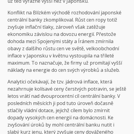
už teď výrazně vyšší než v Japonsku.
Konflikt na Blízkém východě rozhodování japonské
centrální banky zkomplikoval. Růst cen ropy totiž
zvyšuje inflační tlaky, zároveň však zatěžuje
ekonomiku závislou na dovozu energií. Přestože
dohoda mezi Spojenými státy a Íránem zmírnila
obavy z dalšího růstu cen ve světě, velkoobchodní
inflace v Japonsku v květnu vystoupila na tříleté
maximum. To naznačuje, že firmy už promítají vyšší
náklady na energie do cen svých výrobků a služeb.
Analytici očekávají, že tzv. jádrová inflace, která
nezahrnuje kolísavé ceny čerstvých potravin, se ještě
letos vrátí nad dvouprocentní cíl centrální banky. V
posledních měsících ji pod tuto úroveň dočasně
stlačily vládní dotace, jejichž cílem bylo zmírnit
dopady vysokých cen energií na domácnosti. Ke
zvyšování úroků by mohl centrální banku nutit i
slabý kurz jenu, který zvyšuje ceny dováženého