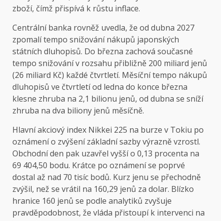
zboží, čímž přispívá k růstu inflace.
Centrální banka rovněž uvedla, že od dubna 2027
zpomalí tempo snižování nákupů japonských
státních dluhopisů. Do března zachová současné
tempo snižování v rozsahu přibližně 200 miliard jenů
(26 miliard Kč) každé čtvrtletí. Měsíční tempo nákupů
dluhopisů ve čtvrtletí od ledna do konce března
klesne zhruba na 2,1 bilionu jenů, od dubna se sníží
zhruba na dva biliony jenů měsíčně.
Hlavní akciový index Nikkei 225 na burze v Tokiu po
oznámení o zvýšení základní sazby výrazně vzrostl.
Obchodní den pak uzavřel vyšší o 0,13 procenta na
69 404,50 bodu. Krátce po oznámení se poprvé
dostal až nad 70 tisíc bodů. Kurz jenu se přechodně
zvýšil, než se vrátil na 160,29 jenů za dolar. Blízko
hranice 160 jenů se podle analytiků zvyšuje
pravděpodobnost, že vláda přistoupí k intervenci na