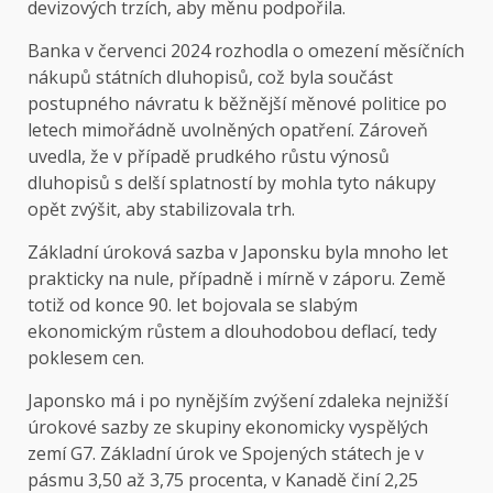
devizových trzích, aby měnu podpořila.
Banka v červenci 2024 rozhodla o omezení měsíčních
nákupů státních dluhopisů, což byla součást
postupného návratu k běžnější měnové politice po
letech mimořádně uvolněných opatření. Zároveň
uvedla, že v případě prudkého růstu výnosů
dluhopisů s delší splatností by mohla tyto nákupy
opět zvýšit, aby stabilizovala trh.
Základní úroková sazba v Japonsku byla mnoho let
prakticky na nule, případně i mírně v záporu. Země
totiž od konce 90. let bojovala se slabým
ekonomickým růstem a dlouhodobou deflací, tedy
poklesem cen.
Japonsko má i po nynějším zvýšení zdaleka nejnižší
úrokové sazby ze skupiny ekonomicky vyspělých
zemí G7. Základní úrok ve Spojených státech je v
pásmu 3,50 až 3,75 procenta, v Kanadě činí 2,25