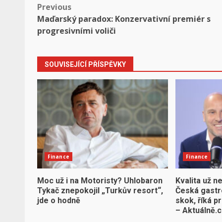
Post
Previous
Maďarský paradox: Konzervativní premiér s
navigation
progresivními voliči
SOUVISEJÍCÍ PŘÍSPĚVKY
Finance
Finance
Moc už i na Motoristy? Uhlobaron
Kvalita už n
Tykač znepokojil „Turkův resort“,
Česká gastr
jde o hodně
skok, říká p
– Aktuálně.