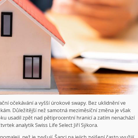
flační očekávání a vyšší úrokové swapy. Bez uklidnění ve
tékám. Důležitější než samotná meziměsíční změna je však
u usadil zpět nad pětiprocentní hranicí a zatím nenachází
vrtek analytik Swiss Life Select Jiří Sýkora.
maleji, než je zvyšují. Šanci na jejich zvýšení často využijí