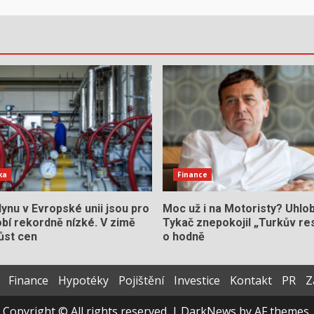
ka
Finance
ynu v Evropské unii jsou pro
Moc už i na Motoristy? Uhlo
bí rekordně nízké. V zimě
Tykač znepokojil „Turkův res
ůst cen
o hodně
Finance
Hypotéky
Pojištění
Investice
Kontakt
PR
Z
Copyright © All rights reserved.
|
DarkNews
by AF themes.