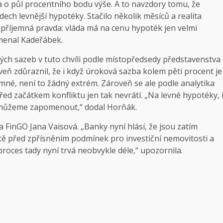
 o půl procentního bodu výše. A to navzdory tomu, že
ech levnější hypotéky. Stačilo několik měsíců a realita
 nepříjemná pravda: vláda má na cenu hypoték jen velmi
amenal Kadeřábek.
ch sazeb v tuto chvíli podle místopředsedy představenstva
eň zdůraznil, že i když úroková sazba kolem pěti procent je
mné, není to žádný extrém. Zároveň se ale podle analytika
d začátkem konfliktu jen tak nevrátí. „Na levné hypotéky, 
 můžeme zapomenout,“ dodal Horňák.
 FinGO Jana Vaisová. „Banky nyní hlásí, že jsou zatím
ště před zpřísněním podmínek pro investiční nemovitosti a
oces tady nyní trvá neobvykle déle,“ upozornila.