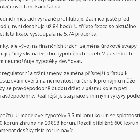
společnosti Tom Kadeřábek.
ledních měsících výrazně prohlubuje. Zatímco ještě před
odů, nyní dosahuje už 84 bodů. U tříleté fixace se aktuálně
iletá fixace vystoupala na 5,74 procenta.
y, ale vývoj na finančních trzích, zejména úrokové swapy.
jí přímý vliv na tvorbu hypotečních sazeb. V posledních
ám neumožňuje hypotéky zlevňovat.
regulatorní a tržní změny, zejména přísnější přístup k
í posuzování úvěrů na nemovitosti určené k pronájmu může
azby se pravděpodobně budou držet v pásmu kolem pěti
pravděpodobný. Reálnější je stagnace s mírnými výkyvy podle
počtů. U modelové hypotéky 3,5 milionu korun se splatností
40 korun zhruba na 20 858 korun. Rozdíl přibližně 600 korun
enat desítky tisíc korun navíc.