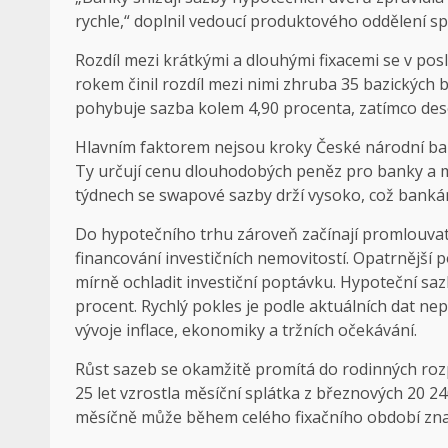
rychle,“ doplnil vedoucí produktového oddělení 
Rozdíl mezi krátkými a dlouhými fixacemi se v pos
rokem činil rozdíl mezi nimi zhruba 35 bazických b
pohybuje sazba kolem 4,90 procenta, zatímco deset
Hlavním faktorem nejsou kroky České národní bank
Ty určují cenu dlouhodobých peněz pro banky a ma
týdnech se swapové sazby drží vysoko, což bank
Do hypotečního trhu zároveň začínají promlouvat 
financování investičních nemovitostí. Opatrnějš
mírně ochladit investiční poptávku. Hypoteční s
procent. Rychlý pokles je podle aktuálních dat ne
vývoje inflace, ekonomiky a tržních očekávání.
Růst sazeb se okamžitě promítá do rodinných roz
25 let vzrostla měsíční splátka z březnových 20 2
měsíčně může během celého fixačního období znam