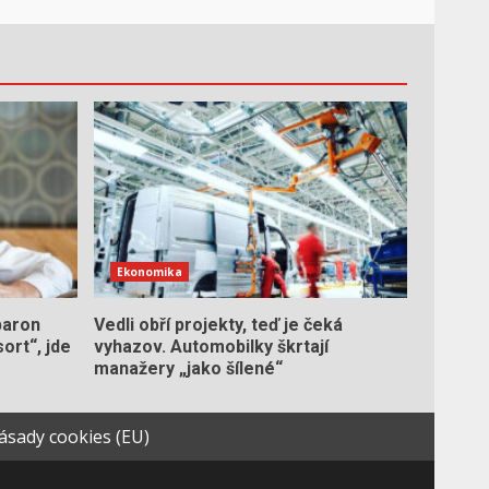
Ekonomika
baron
Vedli obří projekty, teď je čeká
ort“, jde
vyhazov. Automobilky škrtají
manažery „jako šílené“
ásady cookies (EU)