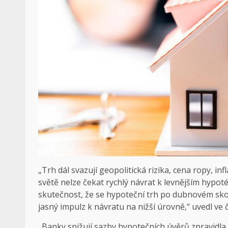
„Trh dál svazují geopolitická rizika, cena ropy, in
světě nelze čekat rychlý návrat k levnějším hypo
skutečnost, že se hypoteční trh po dubnovém skok
jasný impulz k návratu na nižší úrovně,“ uvedl ve čt
„Banky snižují sazby hypotečních úvěrů zpravidla po