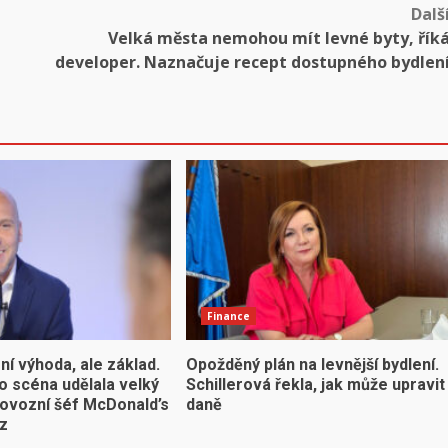
Dalš
Velká města nemohou mít levné byty, řík
developer. Naznačuje recept dostupného bydlen
Finance
ení výhoda, ale základ.
Opožděný plán na levnější bydlení.
o scéna udělala velký
Schillerová řekla, jak může upravit
rovozní šéf McDonald’s
daně
cz