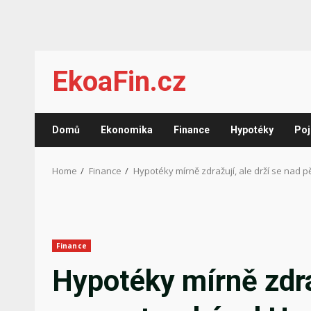
Skip
EkoaFin.cz
to
content
Domů
Ekonomika
Finance
Hypotéky
Poj
Home
Finance
Hypotéky mírně zdražují, ale drží se nad 
Finance
Hypotéky mírně zdraž