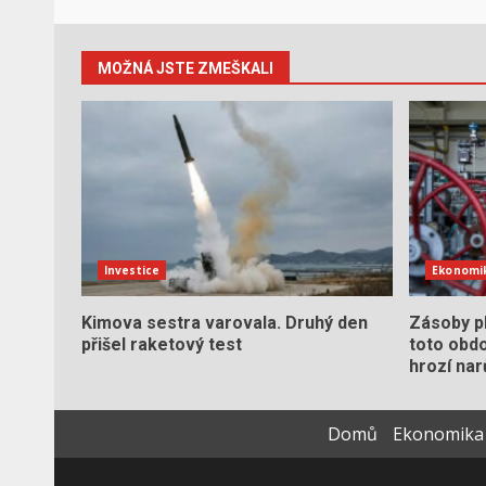
MOŽNÁ JSTE ZMEŠKALI
Investice
Ekonomi
Kimova sestra varovala. Druhý den
Zásoby pl
přišel raketový test
toto obdo
hrozí nar
Domů
Ekonomika