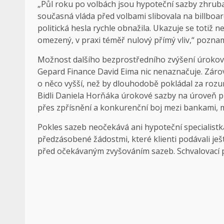
„Půl roku po volbách jsou hypoteční sazby zhruba
současná vláda před volbami slibovala na billboard
politická hesla rychle obnažila. Ukazuje se totiž
omezený, v praxi téměř nulový přímý vliv,“ pozn
Možnost dalšího bezprostředního zvýšení úrokový
Gepard Finance David Eima nic nenaznačuje. Zárov
o něco vyšší, než by dlouhodobě pokládal za rozu
Bidli Daniela Horňáka úrokové sazby na úroveň pře
přes zpřísnění a konkurenční boj mezi bankami,
Pokles sazeb neočekává ani hypoteční specialistka
předzásobené žádostmi, které klienti podávali je
před očekávaným zvyšováním sazeb. Schvalovací pr