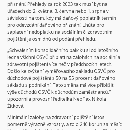
přiznání. Přehledy za rok 2023 tak musí být na
úřadech do 2. května, 3. června nebo 1. srpna v
závislosti na tom, kdy má daňový poplatník termín
pro odevzdání daňového přiznání. Lhůta pro
zaplacení nedoplatku na sociálním či zdravotním
pojištění je osm dnů od podání přehledu.
„Schválením konsolidačního balíčku si od letošního
ledna všichni OSVČ připlatí na zálohách na sociální a
zdravotní pojištění více než v předchozích letech.
Došlo ke zvýšení vyměřovacího základu OSVČ pro
důchodové pojištění z 50 na 55 procent daňového
základu z podnikání. Tato změna má více přiblížit
výše důchodů OSVČ k důchodům zaměstnanců,“
upozornila provozní ředitelka NeoTax Nikola
Žítková.
Minimální zálohy na zdravotní pojištění letos
poměrně výrazně vzrostly, a to o 246 korun za měsíc.