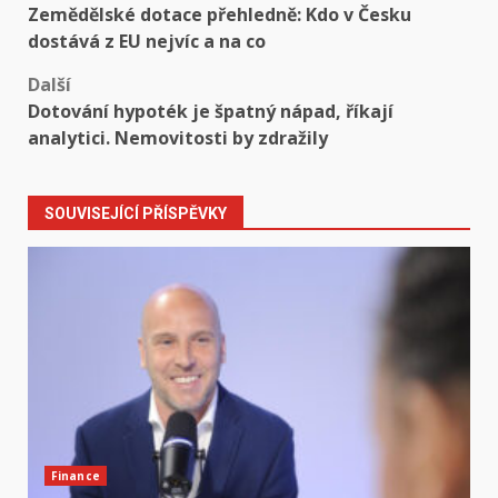
Zemědělské dotace přehledně: Kdo v Česku
navigation
dostává z EU nejvíc a na co
Další
Dotování hypoték je špatný nápad, říkají
analytici. Nemovitosti by zdražily
SOUVISEJÍCÍ PŘÍSPĚVKY
Finance