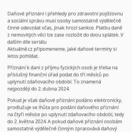
Daňové přiznání i přehledy pro zdravotní pojišťovnu
a sociální správu musí osoby samostatně výdělečně
činné odevzdat včas, jinak hrozí sankce. Platbu daně
z nemovitých věcí lze zase rozložit do dvou splátek. V
dalším díle seriálu
Aktuálně.cz připomeneme, jaké daňové termíny si
letos pohlídat.
Přiznání k dani z příjmu fyzických osob je třeba na
příslušný finanční úřad podat do tří měsíců po
uplynutí zdaňovacího období. To znamená
nejpozději do 2. dubna 2024.
Pokud je však daňové přiznání podáno elektronicky,
prodlužuje se lhůta pro podání daňového přiznání
na čtyři měsíce po uplynutí zdaňovacího období, tedy
do 2. května 2024. A pokud daňové přiznání osobám
samostatně výdělečně činným zpracovává daňový