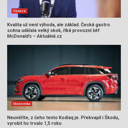
Finance
Kvalita už není výhoda, ale základ. Česká gastro
scéna udělala velký skok, říká provozní šéf
McDonald’s – Aktuálně.cz
Ekonomika
Neuvěříte, z čeho tento Kodiaq je. Překvapil i Škodu,
vyrobit ho trvalo 1,5 roku