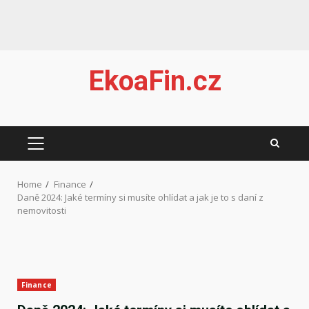
Skip
EkoaFin.cz
to
content
PRIMARY
MENU
Home
Finance
Daně 2024: Jaké termíny si musíte ohlídat a jak je to s daní z
nemovitosti
Finance