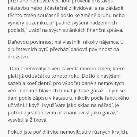
přiznané nemovité věci loni provedli přístavbu,
nástavbu nebo ji částečně zlikvidovali a na základě
těchto změn současně došlo ke změně druhu nebo
výměry pozemku, případně zvýšení nadzemních
podlaží,“ uvádí na svých stránkách finanční správa.
Daňovou povinnost má vlastník, nikoliv nájemce. U
družstevních bytů přechází daňová povinnost na
družstvo.
„Daň z nemovitých věcí zavedla mnoho změn, které
platí již od začátku tohoto roku. Došlo k navýšení
sazeb a koeficientů pro výpočet daně z nemovitých
věcí. Jedním z hlavních témat je také garáž – nyní se
daní podle zápisu v katastru, nikoliv podle faktického
užívání. I když ji využíváte jako sklad na nářadí, je
potřeba ji v daňovém přiznání uvést jako garáž,“
vysvětlila Žítková.
Pokud jste pořídili více nemovitostí v různých krajích,