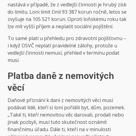
nastává v případě, že z vedlejší činnosti je hrubý zisk
do limitu. Loni limit činil 93 387 korun ročně, letos se
zvyšuje na 105 521 korun. Oproti loňskému roku tak
lze mít vyšší příjem a neplatit sociální pojištění.
To samé platí u přehledu pro zdravotní pojišťovnu –
i když OSVČ neplatí pravidelné zálohy, protože u
vedlejší činnosti nemusí, přehled v termínu podat
musí.
Platba daně z nemovitých
věcí
Daňové přiznání k dani z nemovitých věcí musí
podávat lidé, kteří si loni pořídili byt, dům, pozemek.
„Také ti, kteří nemovitou věc darovali, prodali nebo
jinak pozbyli, musí tuto skutečnost oznámit
finančnímu úřadu. Dále ti, kteří na v minulosti