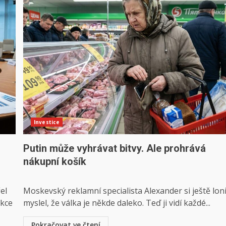
Investice
Putin může vyhrávat bitvy. Ale prohrává
nákupní košík
el
Moskevský reklamní specialista Alexander si ještě lon
akce
myslel, že válka je někde daleko. Teď ji vidí každé...
Pokračovat ve čtení