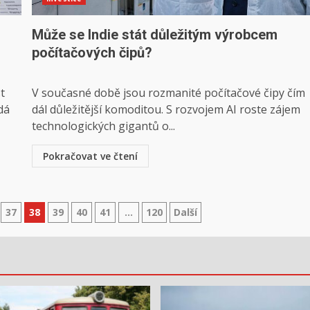
Může se Indie stát důležitým výrobcem
počítačových čipů?
t
V současné době jsou rozmanité počítačové čipy čím
dá
dál důležitější komoditou. S rozvojem AI roste zájem
technologických gigantů o...
Pokračovat ve čtení
37
38
39
40
41
…
120
Další