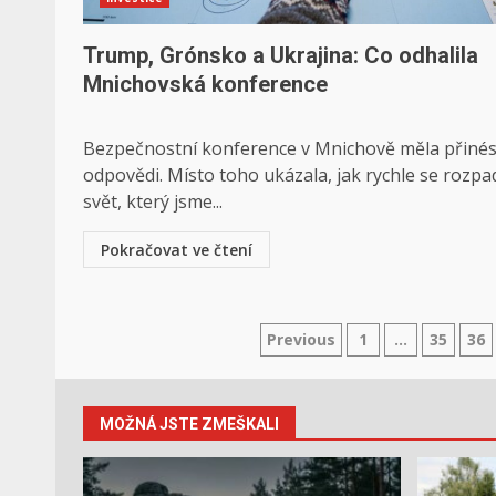
Trump, Grónsko a Ukrajina: Co odhalila
Mnichovská konference
Bezpečnostní konference v Mnichově měla přinés
odpovědi. Místo toho ukázala, jak rychle se rozpa
svět, který jsme...
Pokračovat ve čtení
Stránkování
Previous
1
…
35
36
příspěvků
MOŽNÁ JSTE ZMEŠKALI