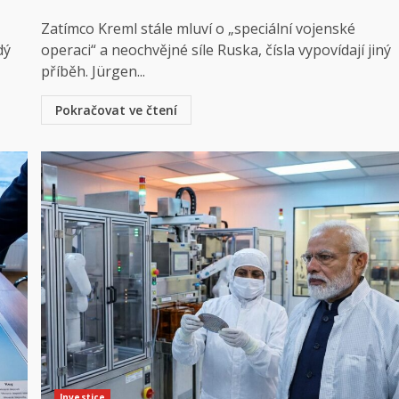
Zatímco Kreml stále mluví o „speciální vojenské
dý
operaci“ a neochvějné síle Ruska, čísla vypovídají jiný
příběh. Jürgen...
Pokračovat ve čtení
Investice