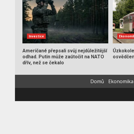
Investice
Ekonomi
Američané přepsali svůj nejdůležitější
Úzkokole
odhad. Putin může zaútočit na NATO
osvědčení
dřív, než se čekalo
Domů
Ekonomika