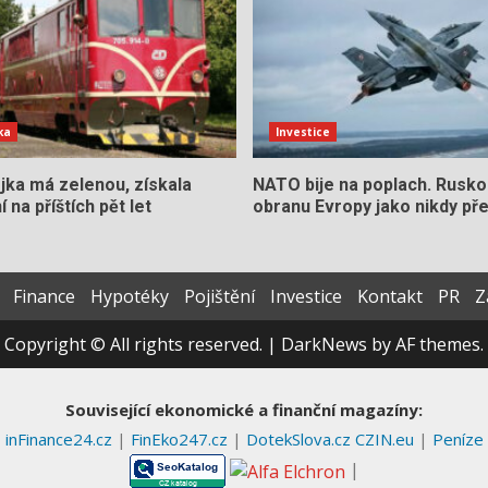
ka
Investice
jka má zelenou, získala
NATO bije na poplach. Rusko
 na příštích pět let
obranu Evropy jako nikdy př
Finance
Hypotéky
Pojištění
Investice
Kontakt
PR
Z
Copyright © All rights reserved.
|
DarkNews
by AF themes.
Související ekonomické a finanční magazíny:
inFinance24.cz
|
FinEko247.cz
|
DotekSlova.cz
CZIN.eu
|
Peníze
|