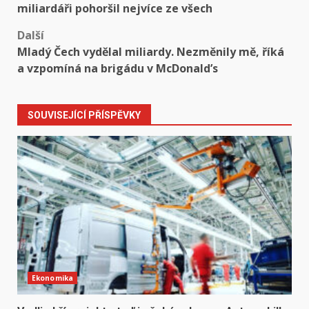
navigation
miliardáři pohoršil nejvíce ze všech
Další
Mladý Čech vydělal miliardy. Nezměnily mě, říká
a vzpomíná na brigádu v McDonald’s
SOUVISEJÍCÍ PŘÍSPĚVKY
Ekonomika