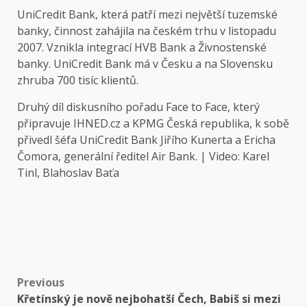
UniCredit Bank, která patří mezi největší tuzemské
banky, činnost zahájila na českém trhu v listopadu
2007. Vznikla integrací HVB Bank a Živnostenské
banky. UniCredit Bank má v Česku a na Slovensku
zhruba 700 tisíc klientů.
Druhý díl diskusního pořadu Face to Face, který
připravuje IHNED.cz a KPMG Česká republika, k sobě
přivedl šéfa UniCredit Bank Jiřího Kunerta a Ericha
Čomora, generální ředitel Air Bank. | Video: Karel
Tinl, Blahoslav Baťa
Post
Previous
Křetínský je nově nejbohatší Čech, Babiš si mezi