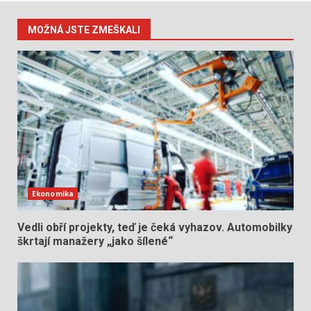
MOŽNÁ JSTE ZMEŠKALI
Ekonomika
Vedli obří projekty, teď je čeká vyhazov. Automobilky
škrtají manažery „jako šílené“