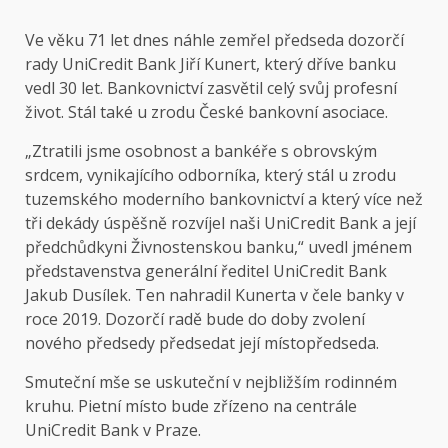
Ve věku 71 let dnes náhle zemřel předseda dozorčí
rady UniCredit Bank Jiří Kunert, který dříve banku
vedl 30 let. Bankovnictví zasvětil celý svůj profesní
život. Stál také u zrodu České bankovní asociace.
„Ztratili jsme osobnost a bankéře s obrovským
srdcem, vynikajícího odborníka, který stál u zrodu
tuzemského moderního bankovnictví a který více než
tři dekády úspěšně rozvíjel naši UniCredit Bank a její
předchůdkyni Živnostenskou banku,“ uvedl jménem
představenstva generální ředitel UniCredit Bank
Jakub Dusílek. Ten nahradil Kunerta v čele banky v
roce 2019. Dozorčí radě bude do doby zvolení
nového předsedy předsedat její místopředseda.
Smuteční mše se uskuteční v nejbližším rodinném
kruhu. Pietní místo bude zřízeno na centrále
UniCredit Bank v Praze.