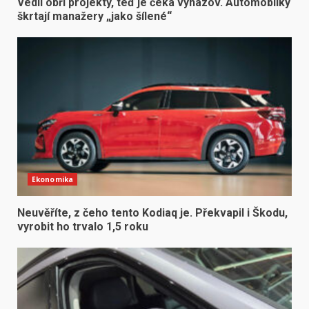
Vedli obří projekty, teď je čeká vyhazov. Automobilky
škrtají manažery „jako šílené“
Ekonomika
Neuvěříte, z čeho tento Kodiaq je. Překvapil i Škodu,
vyrobit ho trvalo 1,5 roku