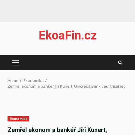
Skip
EkoaFin.cz
to
content
PRIMARY
MENU
Home
Ekonomika
Zemřel ekonom a bankéř Jiří Kunert, Unicredit Bank vedl třicet let
Ekonomika
Zemřel ekonom a bankéř Jiří Kunert,