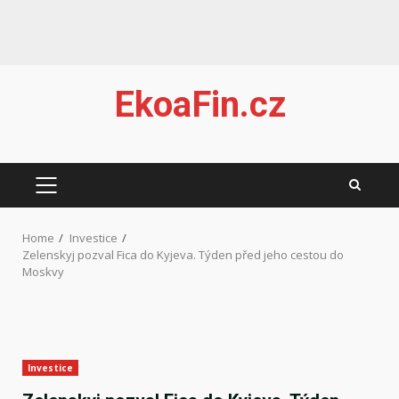
Skip
EkoaFin.cz
to
content
PRIMARY
MENU
Home
Investice
Zelenskyj pozval Fica do Kyjeva. Týden před jeho cestou do
Moskvy
Investice