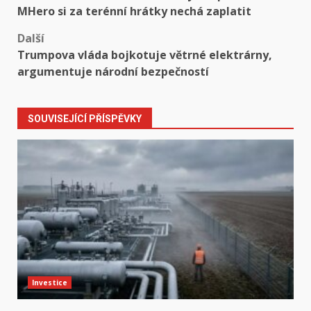
navigation
MHero si za terénní hrátky nechá zaplatit
Další
Trumpova vláda bojkotuje větrné elektrárny,
argumentuje národní bezpečností
SOUVISEJÍCÍ PŘÍSPĚVKY
Investice