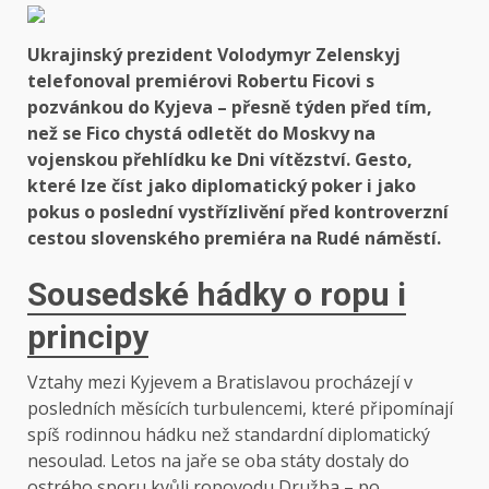
Ukrajinský prezident Volodymyr Zelenskyj
telefonoval premiérovi Robertu Ficovi s
pozvánkou do Kyjeva – přesně týden před tím,
než se Fico chystá odletět do Moskvy na
vojenskou přehlídku ke Dni vítězství. Gesto,
které lze číst jako diplomatický poker i jako
pokus o poslední vystřízlivění před kontroverzní
cestou slovenského premiéra na Rudé náměstí.
Sousedské hádky o ropu i
principy
Vztahy mezi Kyjevem a Bratislavou procházejí v
posledních měsících turbulencemi, které připomínají
spíš rodinnou hádku než standardní diplomatický
nesoulad. Letos na jaře se oba státy dostaly do
ostrého sporu kvůli ropovodu Družba – po