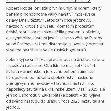
Robert Fico se loni stal prvním unijním lídrem, který
během plnohodnotné války navštívil moskevské
oslavy Dne vítězství. Letos tam chce jet znovu,
navzdory kritice z Bruselu i domácím protestům.
Česká republika mu sice udělila povolení k přeletu,
ale symbolika zůstává jasná: zatímco většina Evropy
se od Putinova režimu distancuje, slovenský premiér
si sedne na tribunu vedle ruských generálů.
Zelenskyj se snaží Fica přetáhnout na druhou stranu
– doslova i obrazně. Oba lídři se mají setkat už 4.
května v arménském Jerevanu během summitu
Evropského politického společenství, následně
plánují výměnu návštěv v hlavních městech. Fico
naposledy zavítal na ukrajinské území v září 2025, ale
jen do Užhorodu v Zakarpatské oblasti – do Kyjeva
od svého nástupu do úřadu v roce 2023 nezavítal ani
jednou.