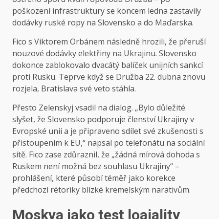
poškození infrastruktury se koncem ledna zastavily
dodávky ruské ropy na Slovensko a do Maďarska.
Fico s Viktorem Orbánem následně hrozili, že přeruší
nouzové dodávky elektřiny na Ukrajinu. Slovensko
dokonce zablokovalo dvacátý balíček unijních sankcí
proti Rusku. Teprve když se Družba 22. dubna znovu
rozjela, Bratislava své veto stáhla.
Přesto Zelenskyj vsadil na dialog. „Bylo důležité
slyšet, že Slovensko podporuje členství Ukrajiny v
Evropské unii a je připraveno sdílet své zkušenosti s
přistoupením k EU,“ napsal po telefonátu na sociální
sítě. Fico zase zdůraznil, že „žádná mírová dohoda s
Ruskem není možná bez souhlasu Ukrajiny“ –
prohlášení, které působí téměř jako korekce
předchozí rétoriky blízké kremelským narativům.
Moskva jako test loajality