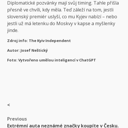
Diplomatické pozvánky mají svůj timing. Tahle přišla
přesně ve chvíli, kdy měla. Teď záleží na tom, jestli
slovenský premiér uslyší, co mu Kyjev nabízí – nebo
jestli už má letenku do Moskvy v kapse a myšlenky
jinde.
Zdroj info: The Kyiv Independent
Autor: Josef Neštický
Foto: Vytvořeno umělou inteligencí v ChatGPT
<
Post
Previous
Extrémní auta neznámé značky koupíte v Česku.