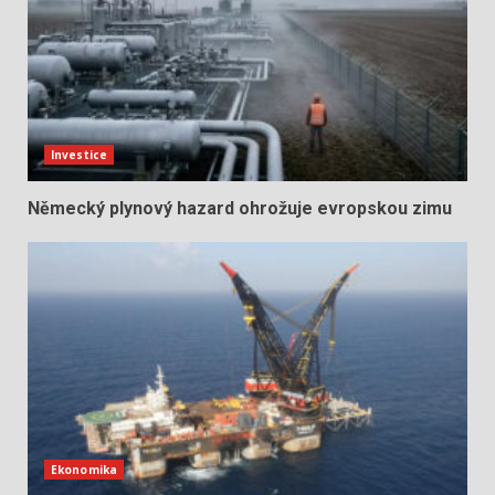
Investice
Německý plynový hazard ohrožuje evropskou zimu
Ekonomika