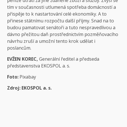
peníze utratí za jiné zdaněné zboží a služby. Zvýší se
tím v současnosti utlumená spotřeba domácností a
přispěje to k nastartování celé ekonomiky. A to
přinese státnímu rozpočtu další příjmy. Snad na to
budou pamatovat senátoři a tuto nespravedlivou a
dávno přežitou daň prostřednictvím pozměňovacího
návrhu zruší a umožní tento krok udělat i
poslancům.
EVŽEN KOREC,
Generální ředitel a předseda
představenstva
EKOSPOL a. s.
Foto:
Pixabay
Zdroj:
EKOSPOL a. s.