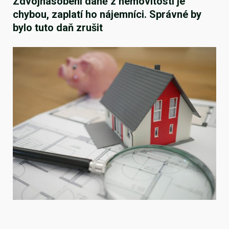
Zdvojnásobení daně z nemovitosti je
chybou, zaplatí ho nájemníci. Správné by
bylo tuto daň zrušit