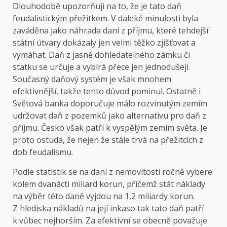
Dlouhodobě upozorňuji na to, že je tato daň
feudalistickým přežitkem. V daleké minulosti byla
zaváděna jako náhrada daní z příjmu, které tehdejší
státní útvary dokázaly jen velmi těžko zjišťovat a
vymáhat. Daň z jasně dohledatelného zámku či
statku se určuje a vybírá přece jen jednodušeji.
Současný daňový systém je však mnohem
efektivnější, takže tento důvod pominul. Ostatně i
Světová banka doporučuje málo rozvinutým zemím
udržovat daň z pozemků jako alternativu pro daň z
příjmu. Česko však patří k vyspělým zemím světa. Je
proto ostuda, že nejen že stále trvá na přežitcích z
dob feudalismu.
Podle statistik se na dani z nemovitosti ročně vybere
kolem dvanácti miliard korun, přičemž stát náklady
na výběr této daně vyjdou na 1,2 miliardy korun.
Z hlediska nákladů na její inkaso tak tato daň patří
k vůbec nejhorším. Za efektivní se obecně považuje