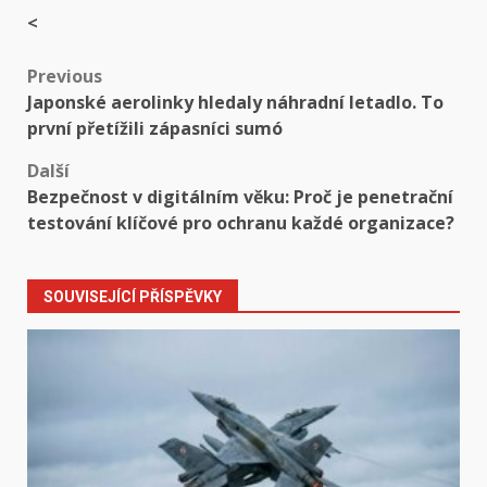
<
Post
Previous
Japonské aerolinky hledaly náhradní letadlo. To
navigation
první přetížili zápasníci sumó
Další
Bezpečnost v digitálním věku: Proč je penetrační
testování klíčové pro ochranu každé organizace?
SOUVISEJÍCÍ PŘÍSPĚVKY