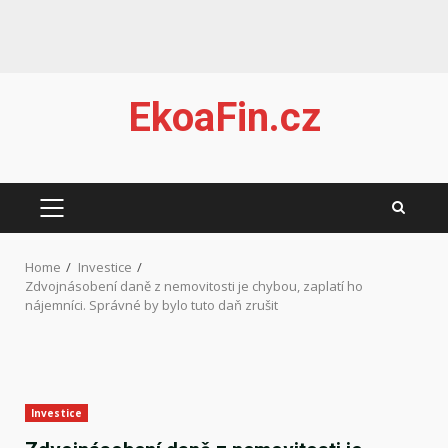
Skip
EkoaFin.cz
to
content
PRIMARY
MENU
Home
Investice
Zdvojnásobení daně z nemovitosti je chybou, zaplatí ho
nájemníci. Správné by bylo tuto daň zrušit
Investice