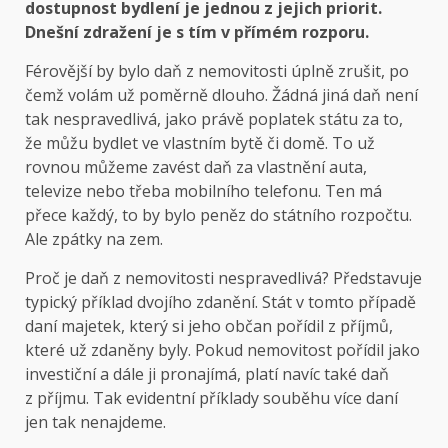
dostupnost bydlení je jednou z jejich priorit.
Dnešní zdražení je s tím v přímém rozporu.
Férovější by bylo daň z nemovitosti úplně zrušit, po
čemž volám už poměrně dlouho. Žádná jiná daň není
tak nespravedlivá, jako právě poplatek státu za to,
že můžu bydlet ve vlastním bytě či domě. To už
rovnou můžeme zavést daň za vlastnění auta,
televize nebo třeba mobilního telefonu. Ten má
přece každý, to by bylo peněz do státního rozpočtu.
Ale zpátky na zem.
Proč je daň z nemovitosti nespravedlivá? Představuje
typický příklad dvojího zdanění. Stát v tomto případě
daní majetek, který si jeho občan pořídil z příjmů,
které už zdaněny byly. Pokud nemovitost pořídil jako
investiční a dále ji pronajímá, platí navíc také daň
z příjmu. Tak evidentní příklady souběhu více daní
jen tak nenajdeme.