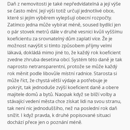
Daň z nemovitosti je také nepředvídatelná a její výše
se často mění. Její výši totiž určují jednotlivé obce,
které si jejím výběrem vylepšují obecní rozpočty.
Zatímco jedna může vybírat méně, soused bydlící jen
o pár stovek metrů dále v druhé vesnici kvůli vyššímu
koeficientu za srovnatelný dům zaplatí více. Že je
možnost navýšit si tímto způsobem příjmy velmi
lákavá, dokládá mimo jiné to, že každý rok koeficient
zvedne zhruba desetina obcí. Systém této daně je tak
naprosto netransparentní, protože se může každý
rok měnit podle libovůle místní radnice. Starosta si
může říct, že chystá větší výdaje a potřebuje je
pokrýt, tak jednoduše zvýší koeficient daně a obere
majitele domů a bytů. Naopak když se blíží volby a
stávající vedení města chce získat lidi na svou stranu,
tak není nic jednoduššího, než na poslední rok daň
snížit. I když pravda, k druhé popisované situaci
dochází přece jen o poznání méně.