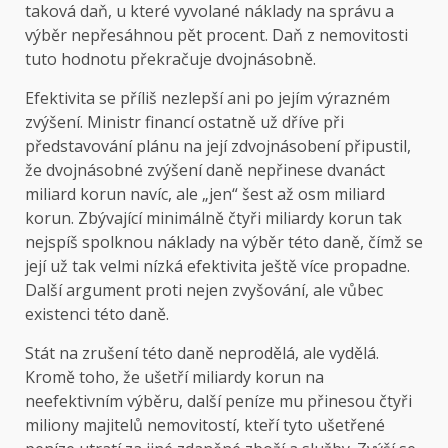
taková daň, u které vyvolané náklady na správu a
výběr nepřesáhnou pět procent. Daň z nemovitosti
tuto hodnotu překračuje dvojnásobně.
Efektivita se příliš nezlepší ani po jejím výrazném
zvýšení. Ministr financí ostatně už dříve při
představování plánu na její zdvojnásobení připustil,
že dvojnásobné zvýšení daně nepřinese dvanáct
miliard korun navíc, ale „jen“ šest až osm miliard
korun. Zbývající minimálně čtyři miliardy korun tak
nejspíš spolknou náklady na výběr této daně, čímž se
její už tak velmi nízká efektivita ještě více propadne.
Další argument proti nejen zvyšování, ale vůbec
existenci této daně.
Stát na zrušení této daně neprodělá, ale vydělá.
Kromě toho, že ušetří miliardy korun na
neefektivním výběru, další peníze mu přinesou čtyři
miliony majitelů nemovitostí, kteří tyto ušetřené