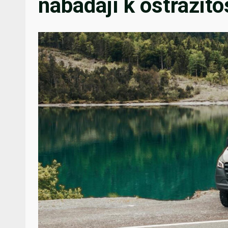
nabádají k ostražito