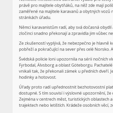
právě pro majitele obytňáků, na něž zde mají pol
zaměřené na majitele karavanů a obytných vozů ne
stránkách úřadu.
Němci karavanistům radí, aby svá dočasná obydlí 
zločinci snadno překonají a zpravidla jim vůbec ne
Ze zkušeností vyplývá, že nebezpečno je hlavně 
pobřeží a pokračující na sever přes celé Norsko. 
Švédská policie loni upozornila na sérii nočních 
Fyrbodal, Älvsborg a oblast Göteborgu. Pachatelé
vnikali tak, že překonali zámek u předních dveří. J
hodinky a hotovost.
Úřady proto radí upřednostnit bezhotovostní plat
dostupné. S tím souvisí i výslovné upozornění, že 
Zejména v centrech měst, turistických oblastech a 
trajektech nebo letištích. Krádeže osobních věcí, 