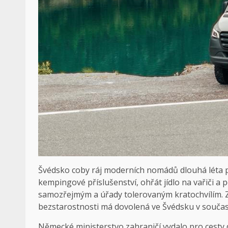
Švédsko coby ráj moderních nomádů dlouhá léta půs
kempingové příslušenství, ohřát jídlo na vařiči a p
samozřejmým a úřady tolerovaným kratochvílím. Zd
bezstarostnosti má dovolená ve Švédsku v souča
Německé ministerstvo zahraničí vydalo pro cesty 