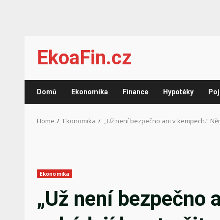
Skip
EkoaFin.cz
to
content
Domů
Ekonomika
Finance
Hypotéky
Poj
Home
Ekonomika
„Už není bezpečno ani v kempech.“ Němc
Ekonomika
„Už není bezpečno 