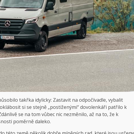
obilo takřka idylicky: Zastavit na odpočívadle, vybalit
oklábosit si se stejně „postiženými“ dovolenkáři patřilo k
ánlivě se na tom vůbec nic nezměnilo, až na to, že k
snosti poměrně daleko.
do této země několik dobře míněných rad, které jsou určeny