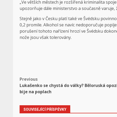
„Ve větších městech je rozšířená kriminalita spoj
upozorňuje dále ministerstvo a současně varuje, ž
Stejně jako v Česku platí také ve Švédsku povinnos
0,2 promile. Alkohol se navíc nedoporučuje popíjet
porušení tohoto nařízení hrozí ve Švédsku dokonce
nože jsou však tolerovány.
Post
Previous
Lukašenko se chystá do války? Běloruská opoz
navigation
bije na poplach
SOUVISEJÍCÍ PŘÍSPĚVKY