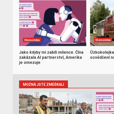
Ekonomika
Ekonomika
Jako kdyby mi zabili milence. Čína
Úzkokolejka
zakázala AI partnerství, Amerika
osvědčení na
je omezuje
MOŽNÁ JSTE ZMEŠKALI