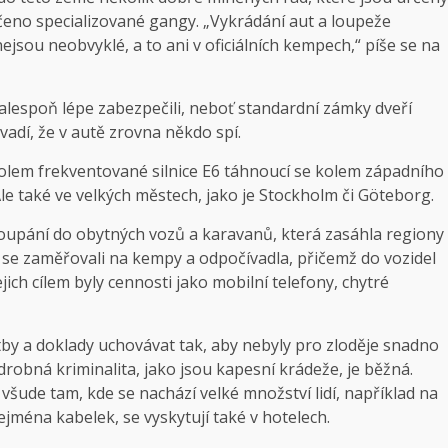
íčeno specializované gangy. „Vykrádání aut a loupeže
jsou neobvyklé, a to ani v oficiálních kempech,“
píše se
na
alespoň lépe zabezpečili, neboť standardní zámky dveří
vadí, že v autě zrovna někdo spí.
kolem frekventované silnice E6 táhnoucí se kolem západního
Ale také ve velkých městech, jako je Stockholm či Göteborg.
vloupání do obytných vozů a karavanů, která zasáhla regiony
 se zaměřovali na kempy a odpočívadla, přičemž do vozidel
ejich cílem byly cennosti jako mobilní telefony, chytré
by a doklady uchovávat tak, aby nebyly pro zloděje snadno
drobná kriminalita, jako jsou kapesní krádeže, je běžná.
všude tam, kde se nachází velké množství lidí, například na
zejména kabelek, se vyskytují také v hotelech.