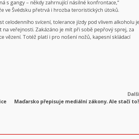
ená s gangy – někdy zahrnující násilné konfrontace,“
e ve Švédsku přetrvá i hrozba teroristických útoků.
t celodenního svícení, tolerance jízdy pod vlivem alkoholu j
 na veřejnosti. Zakázáno je mít při sobě pepřový sprej, za
 vězení. Totéž platí i pro nošení nožů, kapesní skládací
Dalš
ice
Maďarsko přepisuje mediální zákony. Ale stačí to