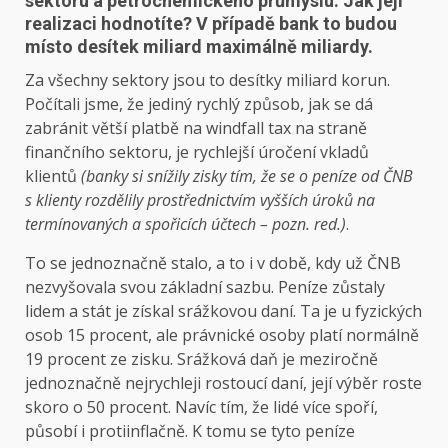
sektoru a petrochemického průmyslu. Jak její
realizaci hodnotíte? V případě bank to budou
místo desítek miliard maximálně miliardy.
Za všechny sektory jsou to desítky miliard korun.
Počítali jsme, že jediný rychlý způsob, jak se dá
zabránit větší platbě na windfall tax na straně
finančního sektoru, je rychlejší úročení vkladů
klientů
(banky si snížily zisky tím, že se o peníze od ČNB
s klienty rozdělily prostřednictvím vyšších úroků na
termínovaných a spořicích účtech – pozn. red.)
.
To se jednoznačně stalo, a to i v době, kdy už ČNB
nezvyšovala svou základní sazbu. Peníze zůstaly
lidem a stát je získal srážkovou daní. Ta je u fyzických
osob 15 procent, ale právnické osoby platí normálně
19 procent ze zisku. Srážková daň je meziročně
jednoznačně nejrychleji rostoucí daní, její výběr roste
skoro o 50 procent. Navíc tím, že lidé více spoří,
působí i protiinflačně. K tomu se tyto peníze