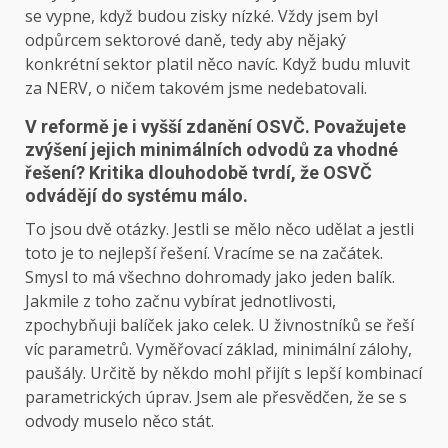
se vypne, když budou zisky nízké. Vždy jsem byl
odpůrcem sektorové daně, tedy aby nějaký
konkrétní sektor platil něco navíc. Když budu mluvit
za NERV, o ničem takovém jsme nedebatovali.
V reformě je i vyšší zdanění OSVČ. Považujete
zvýšení jejich minimálních odvodů za vhodné
řešení? Kritika dlouhodobě tvrdí, že OSVČ
odvádějí do systému málo.
To jsou dvě otázky. Jestli se mělo něco udělat a jestli
toto je to nejlepší řešení. Vracíme se na začátek.
Smysl to má všechno dohromady jako jeden balík.
Jakmile z toho začnu vybírat jednotlivosti,
zpochybňuji balíček jako celek. U živnostníků se řeší
víc parametrů. Vyměřovací základ, minimální zálohy,
paušály. Určitě by někdo mohl přijít s lepší kombinací
parametrických úprav. Jsem ale přesvědčen, že se s
odvody muselo něco stát.