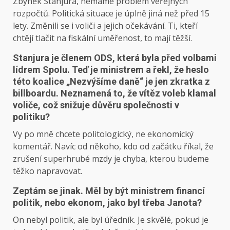
Zbyněk Stanjura, nemáme problém veřejných
rozpočtů. Politická situace je úplně jiná než před 15
lety. Změnili se i voliči a jejich očekávání. Ti, kteří
chtějí tlačit na fiskální uměřenost, to mají těžší.
Stanjura je členem ODS, která byla před volbami
lídrem Spolu. Teď je ministrem a řekl, že heslo
této koalice „Nezvýšíme daně“ je jen zkratka z
billboardu. Neznamená to, že vítěz voleb klamal
voliče, což snižuje důvěru společnosti v
politiku?
Vy po mně chcete politologický, ne ekonomický
komentář. Navíc od někoho, kdo od začátku říkal, že
zrušení superhrubé mzdy je chyba, kterou budeme
těžko napravovat.
Zeptám se jinak. Měl by být ministrem financí
politik, nebo ekonom, jako byl třeba Janota?
On nebyl politik, ale byl úředník. Je skvělé, pokud je