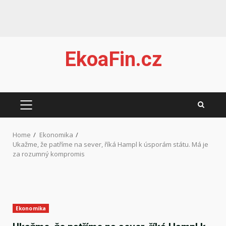
Skip
EkoaFin.cz
to
content
PRIMARY
MENU
Home
Ekonomika
Ukažme, že patříme na sever, říká Hampl k úsporám státu. Má je
za rozumný kompromis
Ekonomika