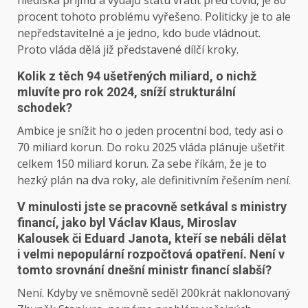
hlediska pří­jmů a výdajů státu vrátit před covid, je 80
procent tohoto problému vyřešeno. Politicky je to ale
nepředstavitelné a je jedno, kdo bude vládnout.
Proto vláda dělá již představené dílčí kroky.
Kolik z těch 94 ušetřených miliard, o nichž
mluvíte pro rok 2024, sníží strukturální
schodek?
Ambice je snížit ho o jeden procentní bod, tedy asi o
70 miliard korun. Do roku 2025 vláda plánuje ušetřit
celkem 150 miliard korun. Za sebe říkám, že je to
hezký plán na dva roky, ale definitivním řešením není.
V minulosti jste se pracovně setkával s ministry
financí, jako byl Václav Klaus, Miroslav
Kalousek či Eduard Janota, kteří se nebáli dělat
i velmi nepopulární rozpočtová opatření. Není v
tomto srovnání dnešní ministr financí slabší?
Není. Kdyby ve sněmovně seděl 200krát naklonovaný