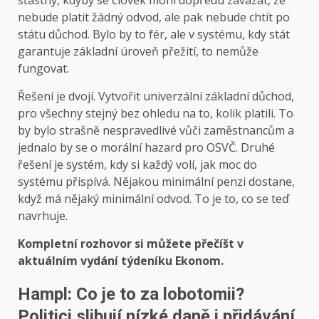
šťastný, kdyby se člověk mohl dopředu zavázat, že
nebude platit žádný odvod, ale pak nebude chtít po
státu důchod. Bylo by to fér, ale v systému, kdy stát
garantuje základní úroveň přežití, to nemůže
fungovat.
Řešení je dvojí. Vytvořit univerzální základní důchod,
pro všechny stejný bez ohledu na to, kolik platili. To
by bylo strašně nespravedlivé vůči zaměstnancům a
jednalo by se o morální hazard pro OSVČ. Druhé
řešení je systém, kdy si každý volí, jak moc do
systému přispívá. Nějakou minimální penzi dostane,
když má nějaký minimální odvod. To je to, co se teď
navrhuje.
Kompletní rozhovor si můžete přečíšt v
aktuálním vydání týdeníku Ekonom
.
Hampl: Co je to za lobotomii?
Politici slibují nízké daně i přidávání.