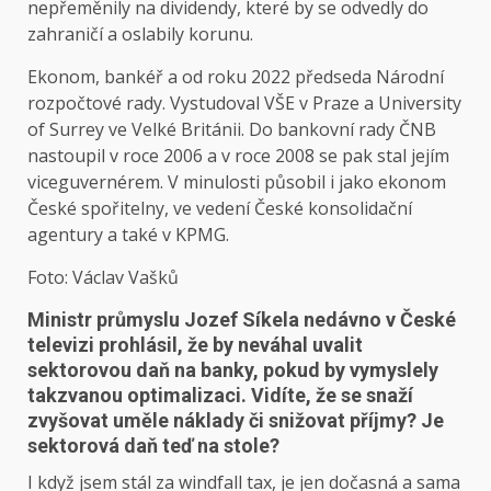
nepřeměnily na dividendy, které by se odvedly do
zahraničí a oslabily korunu.
Ekonom, bankéř a od roku 2022 předseda Národní
rozpočtové rady. Vystudoval VŠE v Praze a University
of Surrey ve Velké Británii. Do bankovní rady ČNB
nastoupil v roce 2006 a v roce 2008 se pak stal jejím
viceguvernérem. V minulosti působil i jako ekonom
České spořitelny, ve vedení České konsolidační
agentury a také v KPMG.
Foto: Václav Vašků
Ministr průmyslu Jozef Síkela nedávno v České
televizi prohlásil, že by neváhal uvalit
sektorovou daň na banky, pokud by vymyslely
takzvanou optimalizaci. Vidíte, že se snaží
zvyšovat uměle náklady či snižovat příjmy? Je
sektorová daň teď na stole?
I když jsem stál za windfall tax, je jen dočasná a sama