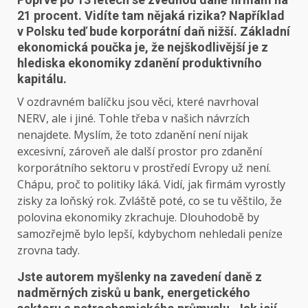
21 procent. Vidíte tam nějaká rizika? Například
v Polsku teď bude korporátní daň nižší. Základní
ekonomická poučka je, že nejškodlivější je z
hlediska ekonomiky zdanění produktivního
kapitálu.
V ozdravném balíčku jsou věci, které navrhoval
NERV, ale i jiné. Tohle třeba v našich návrzích
nenajdete. Myslím, že toto zdanění není nijak
excesivní, zároveň ale další prostor pro zdanění
korporátního sektoru v prostředí Evropy už není.
Chápu, proč to politiky láká. Vidí, jak firmám vyrostly
zisky za loňský rok. Zvláště poté, co se tu věštilo, že
polovina ekonomiky zkrachuje. Dlouhodobě by
samozřejmě bylo lepší, kdybychom nehledali peníze
zrovna tady.
Jste autorem myšlenky na zavedení daně z
nadměrných zisků u bank, energetického