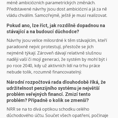
méně ambiciózních parametrických změnách.
Představené návrhy jsou dost ambiciózní a já za ně
vládu chválím. Samozřejmě, ještě je musí realizovat.
Pokud ano, lze říct, jak rozdílně dopadnou na
stávající a na budoucí důchodce?
Návrhy jsou velice milosrdné k těm stávajícím, kteří
paradoxně nejvíc protestují, přestože se jich
nejméně týkají. Zároveň dávají relativně slušnou
naději vaší či mojí generaci, že systém by mohl být i
po roce 2040, kdy už aktivních lidí na trhu práce
nebude tolik, rozumně financovatelný.
Národní rozpočtová rada dlouhodobě říká, že
udržitelnost penzijního systému je největší
problém veřejných financí. Zmizí tento
problém? Případně o kolik se zmenší?
NRR se na to dívá optikou schodku celého
důchodového účtu. Součet všech opatření, počínaje