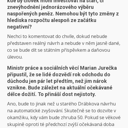
kde by člověk mohl investovat na stáří, či
znevýhodnění jednorázového výběru
naspořených peněz. Nemohou být tyto změny z
hlediska rozpočtu alespoň ze začátku
negativní?
Nechci to komentovat do chvíle, dokud nebude
představen reálný návrh a nebude v něm jasně dané,
co se bude dít se státním příspěvkem a daňovou
úlevou.
Ministr práce a sociálních věcí Marian Jurečka
připustil, že se lidé dozvědí rok odchodu do
důchodu jen pár let předtím, než jim nárok
vznikne. Bude záležet na aktuální očekávané
délce dožití. To přináší dost nejistoty.
Ano, bude to jinak než u starého Drábkova návrhu
na automatické zvyšování. Skutečně se to dozvíte v
okamžiku, kdy vám bude zhruba 50. Pokud se věkové
skupině oproti té předchozí zvýší očekávaná doba