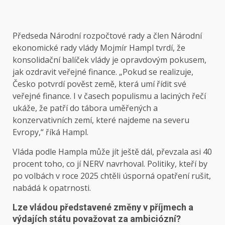
Předseda Národní rozpočtové rady a člen Národní
ekonomické rady vlády Mojmír Hampl tvrdí, že
konsolidační balíček vlády je opravdovým pokusem,
jak ozdravit veřejné finance. „Pokud se realizuje,
Česko potvrdí pověst země, která umí řídit své
veřejné finance. I v časech populismu a laciných řečí
ukáže, že patří do tábora uměřených a
konzervativních zemí, které najdeme na severu
Evropy,“ říká Hampl.
Vláda podle Hampla může jít ještě dál, převzala asi 40
procent toho, co jí NERV navrhoval. Politiky, kteří by
po volbách v roce 2025 chtěli úsporná opatření rušit,
nabádá k opatrnosti.
Lze vládou představené změny v příjmech a
výdajích státu považovat za ambiciózní?