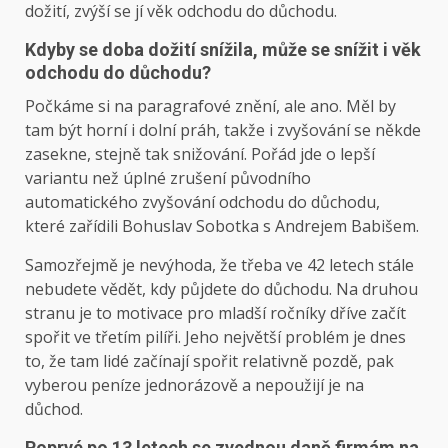
dožití, zvýší se jí věk odchodu do důchodu.
Kdyby se doba dožití snížila, může se snížit i věk
odchodu do důchodu?
Počkáme si na paragrafové znění, ale ano. Měl by
tam být horní i dolní práh, takže i zvyšování se někde
zasekne, stejně tak snižování. Pořád jde o lepší
variantu než úplné zrušení původního
automatického zvyšování odchodu do důchodu,
které zařídili Bohuslav Sobotka s Andrejem Babišem.
Samozřejmě je nevýhoda, že třeba ve 42 letech stále
nebudete vědět, kdy půjdete do důchodu. Na druhou
stranu je to motivace pro mladší ročníky dříve začít
spořit ve třetím pilíři. Jeho největší problém je dnes
to, že tam lidé začínají spořit relativně pozdě, pak
vyberou peníze jednorázově a nepoužijí je na
důchod.
Poprvé po 13 letech se zvednou daně firmám na