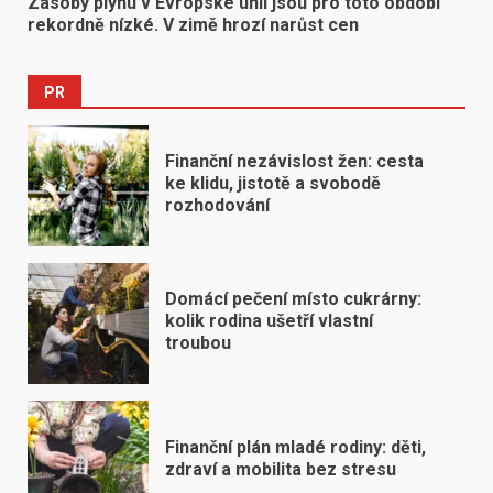
Zásoby plynu v Evropské unii jsou pro toto období
rekordně nízké. V zimě hrozí narůst cen
PR
Finanční nezávislost žen: cesta
ke klidu, jistotě a svobodě
rozhodování
Domácí pečení místo cukrárny:
kolik rodina ušetří vlastní
troubou
Finanční plán mladé rodiny: děti,
zdraví a mobilita bez stresu