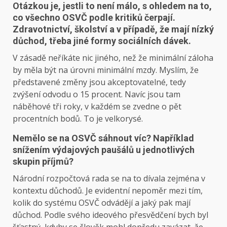
Otázkou je, jestli to není málo, s ohledem na to,
co všechno OSVČ podle kritiků čerpají.
Zdravotnictví, školství a v případě, že mají nízký
důchod, třeba jiné formy sociálních dávek.
V zásadě neříkáte nic jiného, než že minimální záloha
by měla být na úrovni minimální mzdy. Myslím, že
představené změny jsou akceptovatelné, tedy
zvýšení odvodu o 15 procent. Navíc jsou tam
náběhové tři roky, v každém se zvedne o pět
procentních bodů. To je velkorysé.
Nemělo se na OSVČ sáhnout víc? Například
snížením výdajových paušálů u jednotlivých
skupin příjmů?
Národní rozpočtová rada se na to dívala zejména v
kontextu důchodů. Je evidentní nepoměr mezi tím,
kolik do systému OSVČ odvádějí a jaký pak mají
důchod. Podle svého ideového přesvědčení bych byl