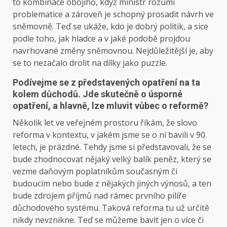
to kombinace obojího, když ministr rozumí
problematice a zároveň je schopný prosadit návrh ve
sněmovně. Teď se ukáže, kdo je dobrý politik, a sice
podle toho, jak hladce a v jaké podobě projdou
navrhované změny sněmovnou. Nejdůležitější je, aby
se to nezačalo drolit na dílky jako puzzle.
Podívejme se z představených opatření na ta
kolem důchodů. Jde skutečně o úsporné
opatření, a hlavně, lze mluvit vůbec o reformě?
Několik let ve veřejném prostoru říkám, že slovo
reforma v kontextu, v jakém jsme se o ní bavili v 90.
letech, je prázdné. Tehdy jsme si představovali, že se
bude zhodnocovat nějaký velký balík peněz, který se
vezme daňovým poplatníkům současným či
budoucím nebo bude z nějakých jiných výnosů, a ten
bude zdrojem příjmů nad rámec prvního pilíře
důchodového systému. Taková reforma tu už určitě
nikdy nevznikne. Teď se můžeme bavit jen o více či