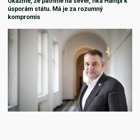
Ukažme, že patříme na sever, říká Hampl k
úsporám státu. Má je za rozumný
kompromis