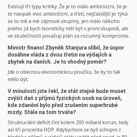
Existují tři typy kritiky. Že je to málo ambiciózní, že je
to naopak moc ambiciózní, a třetí, nejčastější je: týká
se to mě a mé zájmové skupiny, jen málo někoho
jiného. Já bych teoreticky měl být v první skupině, ale
ve skutečnosti považuji plán za rozumný kompromis.
Ministr financí Zbyněk Stanjura slíbil, že úspor
dosáhne vláda z dvou třetin na výdajích a
zbytek na daních. Je to vhodný poměr?
Jde o obecnou ekonomickou poučku, že by to tak
mělo být.
V minulosti jste řekl, že stát stejně bude muset
zvýšit daň z příjmů fyzických osob na úroveň,
kde zdanění bylo před zrušením superhrubé
mzdy. Stále na tom trváte?
Strukturální deficit činí kolem 200 miliard korun, tedy
asi tři procenta HDP. Kdybychom se byli schopni z