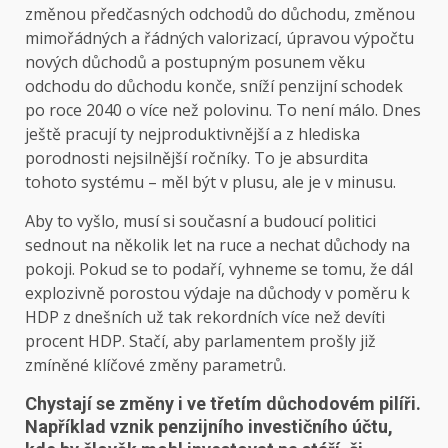
změnou předčasných odchodů do důchodu, změnou
mimořádných a řádných valorizací, úpravou výpočtu
nových důchodů a postupným posunem věku
odchodu do důchodu konče, sníží penzijní schodek
po roce 2040 o více než polovinu. To není málo. Dnes
ještě pracují ty nejproduktivnější a z hlediska
porodnosti nejsilnější ročníky. To je absurdita
tohoto systému – měl být v plusu, ale je v minusu.
Aby to vyšlo, musí si současní a budoucí politici
sednout na několik let na ruce a nechat důchody na
pokoji. Pokud se to podaří, vyhneme se tomu, že dál
explozivně porostou výdaje na důchody v poměru k
HDP z dnešních už tak rekordních více než devíti
procent HDP. Stačí, aby parlamentem prošly již
zmíněné klíčové změny parametrů.
Chystají se změny i ve třetím důchodovém pilíři.
Například vznik penzijního investičního účtu,