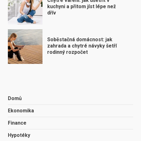
Chytré vaření: jak ušetřit v
kuchyni a přitom jíst lépe než
dřív
Soběstačná domácnost: jak
zahrada a chytré návyky šetří
rodinný rozpočet
Domů
Ekonomika
Finance
Hypotéky