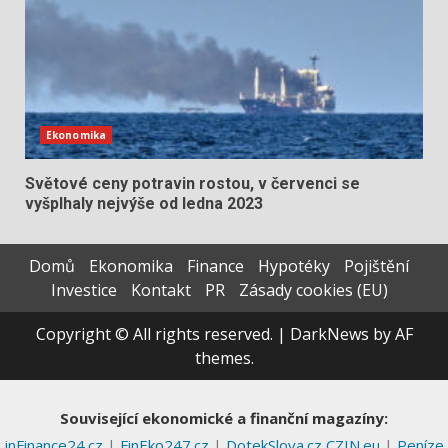
Ekonomika
Světové ceny potravin rostou, v červenci se
vyšplhaly nejvýše od ledna 2023
Domů
Ekonomika
Finance
Hypotéky
Pojištění
Investice
Kontakt
PR
Zásady cookies (EU)
Copyright © All rights reserved.
|
DarkNews
by AF
themes.
Související ekonomické a finanční magazíny:
inFinance24.cz
|
FinEko247.cz
|
DotekSlova.cz
CZIN.eu
|
Peníze