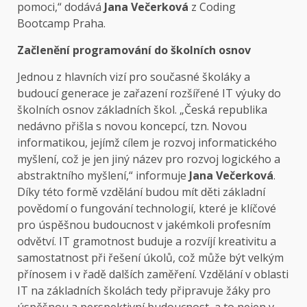
pomoci,“ dodává
Jana Večerková
z Coding
Bootcamp Praha.
Začlenění programování do školních osnov
Jednou z hlavních vizí pro současné školáky a
budoucí generace je zařazení rozšířené IT výuky do
školních osnov základních škol. „Česká republika
nedávno přišla s novou koncepcí, tzn. Novou
informatikou, jejímž cílem je rozvoj informatického
myšlení, což je jen jiný název pro rozvoj logického a
abstraktního myšlení,“ informuje
Jana Večerková
.
Díky této formě vzdělání budou mít děti základní
povědomí o fungování technologií, které je klíčové
pro úspěšnou budoucnost v jakémkoli profesním
odvětví. IT gramotnost buduje a rozvíjí kreativitu a
samostatnost při řešení úkolů, což může být velkým
přínosem i v řadě dalších zaměření. Vzdělání v oblasti
IT na základních školách tedy připravuje žáky pro
úspěšnou a perspektivní budoucnost, a to nejen v