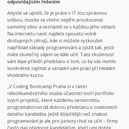
odpovídajícím řešením
Abyste se ujistili, že je práce v IT tou správnou
volbou, musíte ze všeho nejdřív prozkoumat
samotný obor a seznámit se s každou jeho oblastí.
Na internetu navíc najdete spoustu volně
dostupných zdrojů, kde si můžete vyzkoušet
například základy programování a zjistit tak, jestli
máte skutečný zájem se dále učit. Tato zkušenost
vám lépe přiblíží představu o tom, co by vás mohlo
konkrétně zajímat a usnadní vám práci při hledání
vhodného kurzu.
„V Coding Bootcamp Praha si v rámci
několikaměsíčního studia účastníci tvoří portfolio
svých projektů, které každému seniornímu
programátorovi dá dobrou představu o znalostech
daného kandidáta. Ještě důležitější než znalost
programování je ale pro juniory chuť se učit – firmy
často dají přednost kandidátům, kteří umí dobře