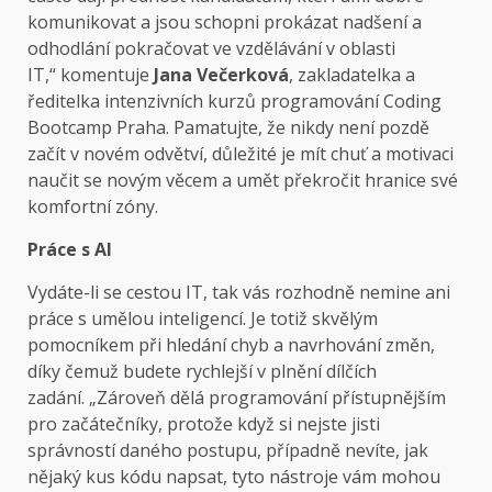
komunikovat a jsou schopni prokázat nadšení a
odhodlání pokračovat ve vzdělávání v oblasti
IT,“ komentuje
Jana Večerková
, zakladatelka a
ředitelka intenzivních kurzů programování Coding
Bootcamp Praha. Pamatujte, že nikdy není pozdě
začít v novém odvětví, důležité je mít chuť a motivaci
naučit se novým věcem a umět překročit hranice své
komfortní zóny.
Práce s AI
Vydáte-li se cestou IT, tak vás rozhodně nemine ani
práce s umělou inteligencí. Je totiž skvělým
pomocníkem při hledání chyb a navrhování změn,
díky čemuž budete rychlejší v plnění dílčích
zadání. „Zároveň dělá programování přístupnějším
pro začátečníky, protože když si nejste jisti
správností daného postupu, případně nevíte, jak
nějaký kus kódu napsat, tyto nástroje vám mohou