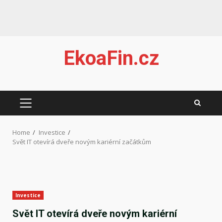
Skip
EkoaFin.cz
to
content
PRIMARY
MENU
Home
Investice
Svět IT otevírá dveře novým kariérní začátkům
Investice
Svět IT otevírá dveře novým kariérní