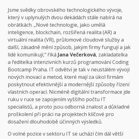
Jsme svědky obrovského technologického vývoje,
který v uplynulých dvou dekádách stále nabírá na
obrátkách. „Nové technologie, jako umělá
inteligence, blockchain, rozšířená realita (AR) a
virtuální realita (VR), průlomové cloudové služby a
další, zásadně mění způsob, jakým firmy fungují a jak
lidé komunikují,“ říká
Jana Večerková
, zakladatelka
a ředitelka intenzivních kurzů programování Coding
Bootcamp Praha. IT odvětví je tak v neustálém vývoji
nových inovací a metod, které mají za úkol firmám
poskytnout efektivnější a modernější způsoby řízení
vlastních operací. Nicméně digitální transformace jde
ruku v ruce se zapojením vyššího počtu IT
specialistů, a proto jsou odborná znalost a důkladné
proškolení při práci na projektech klíčové pro
dosažení dlouhodobě účinných výsledků.
O volné pozice v sektoru IT se uchází čím dál větší