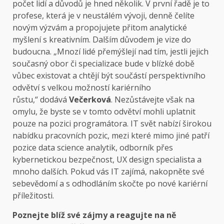
počet lidí a důvodů je hned několik. V první řadě je to
profese, která je v neustálém vývoji, denně čelíte
novým výzvám a propojujete přitom analytické
myšlení s kreativním. Dalším důvodem je vize do
budoucna. „Mnozí lidé přemýšlejí nad tím, jestli jejich
současný obor či specializace bude v blízké době
vůbec existovat a chtějí být součástí perspektivního
odvětví s velkou možností kariérního
růstu,“ dodává
Večerková
. Nezůstávejte však na
omylu, že byste se v tomto odvětví mohli uplatnit
pouze na pozici programátora. IT svět nabízí širokou
nabídku pracovních pozic, mezi které mimo jiné patří
pozice data science analytik, odborník přes
kybernetickou bezpečnost, UX design specialista a
mnoho dalších. Pokud vás IT zajímá, nakopněte své
sebevědomí a s odhodláním skočte po nové kariérní
příležitosti.
Poznejte blíž své zájmy a reagujte na ně