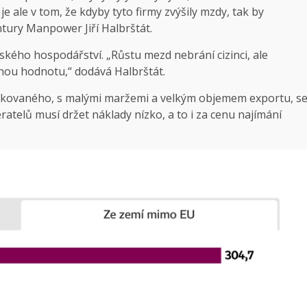
 je ale v tom, že kdyby tyto firmy zvýšily mzdy, tak by
ntury Manpower Jiří Halbrštát.
ského hospodářství. „Růstu mezd nebrání cizinci, ale
nou hodnotu,“ dodává Halbrštát.
tikovaného, s malými maržemi a velkým objemem exportu, s
ratelů musí držet náklady nízko, a to i za cenu najímání