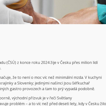
du (ČSÚ) z konce roku 2024 žije v Česku přes milion lidí
.
načuje, že to není o moc víc než minimální mzda. V kuchyni
krajinky a Slovenky; jedinými našinci jsou šéfkuchař
jiných gastro provozech a tam to prý vypadá podobně.
borně, východní přízvuk je v řeči Světlany
uje problém – a to víc než před deseti lety, kdy v Česku žil