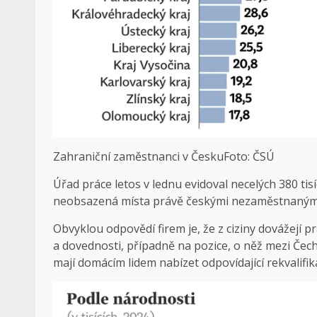
Zahraniční zaměstnanci v Česku
Foto: ČSÚ
Úřad práce letos v lednu evidoval necelých 380 tis
neobsazená místa právě českými nezaměstnaným
Obvyklou odpovědí firem je, že z ciziny dovážejí 
a dovednosti, případně na pozice, o něž mezi Čech
mají domácím lidem nabízet odpovídající rekvalifik