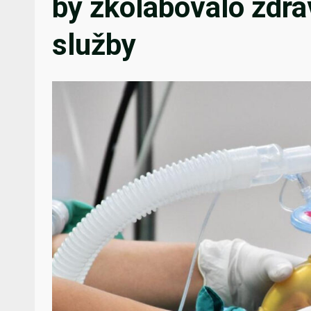
by zkolabovalo zdrav
služby