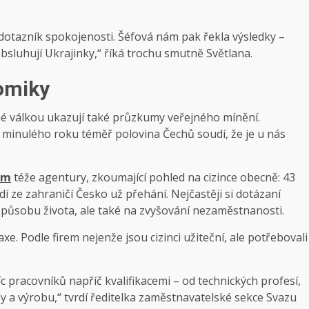
t dotazník spokojenosti. Šéfová nám pak řekla výsledky –
je obsluhují Ukrajinky,“ říká trochu smutně Světlana.
nomiky
ené válkou ukazují také průzkumy veřejného mínění.
 minulého roku téměř polovina Čechů soudí, že je u nás
um
téže agentury, zkoumající pohled na cizince obecně: 43
dí ze zahraničí Česko už přehání. Nejčastěji si dotázaní
 způsobu života, ale také na zvyšování nezaměstnanosti.
e. Podle firem nejenže jsou cizinci užiteční, ale potřebovali
c pracovníků napříč kvalifikacemi – od technických profesí,
žby a výrobu,“ tvrdí ředitelka zaměstnavatelské sekce Svazu