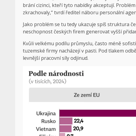
brání cizinci, kteří tyto nabídky akceptují. Problém
zkrachovaly,“ tvrdí ředitel náboru personální age
Jako problém se tu tedy ukazuje spíš struktura če
neschopnost českých firem generovat vyšší přida
Kvůli velkému podílu průmyslu, často méně sofis
tuzemské firmy nacházejí v pasti. Pod tlakem odbě
levnější pracovní síly odjinud.