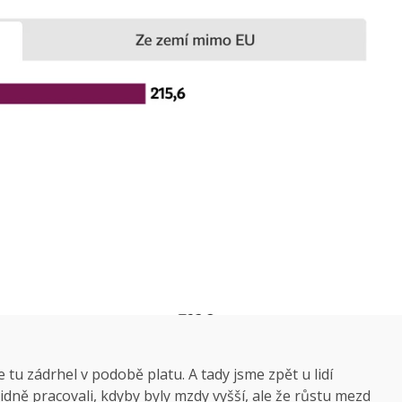
tu zádrhel v podobě platu. A tady jsme zpět u lidí
klidně pracovali, kdyby byly mzdy vyšší, ale že růstu mezd