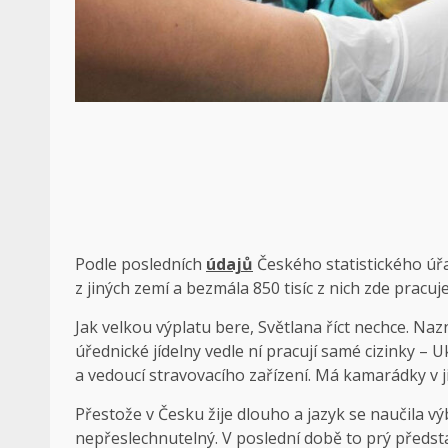
Podle posledních
údajů
Českého statistického úřa
z jiných zemí a bezmála 850 tisíc z nich zde pracuje
Jak velkou výplatu bere, Světlana říct nechce. Naz
úřednické jídelny vedle ní pracují samé cizinky – U
a vedoucí stravovacího zařízení. Má kamarádky v 
Přestože v Česku žije dlouho a jazyk se naučila vý
nepřeslechnutelný. V poslední době to prý představ