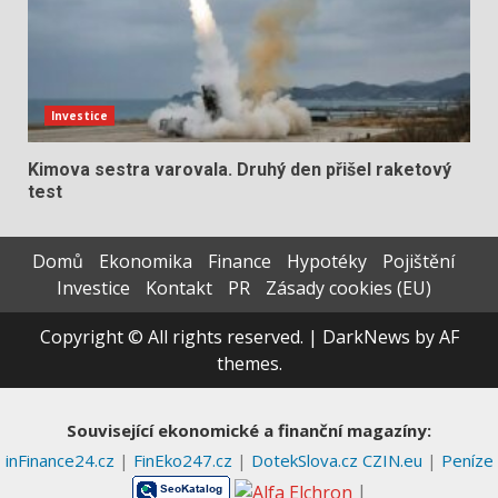
Investice
Kimova sestra varovala. Druhý den přišel raketový
test
Domů
Ekonomika
Finance
Hypotéky
Pojištění
Investice
Kontakt
PR
Zásady cookies (EU)
Copyright © All rights reserved.
|
DarkNews
by AF
themes.
Související ekonomické a finanční magazíny:
inFinance24.cz
|
FinEko247.cz
|
DotekSlova.cz
CZIN.eu
|
Peníze
|