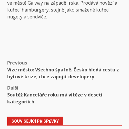
ve městě Galway na západě Irska. Prodává hovězí a
kuřecí hamburgery, stejně jako smažené kuřecí
nugety a sendviče.
Post
Previous
Vize město: Všechno špatně. Česko hledá cestu z
navigation
bytové krize, chce zapojit developery
Další
Soutěž Kanceláře roku má vítěze v deseti
kategoriích
SOUVISEJÍCÍ PŘÍSPĚVKY