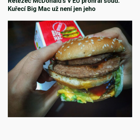
Řetězec McDonald’s v EU prohrál soud.
Kuřecí Big Mac už není jen jeho