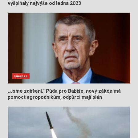
vyšplhaly nejvýše od ledna 2023
Finance
„Jsme zděšeni.“ Půda pro Babiše, nový zákon má
pomoct agropodnikům, odpůrci mají plán