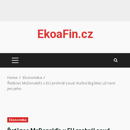
Skip
EkoaFin.cz
to
content
PRIMARY
MENU
Home
Ekonomika
Řetězec McDonald’s v EU prohrál soud. Kuřecí Big Mac už není
jen jeho
Ekonomika