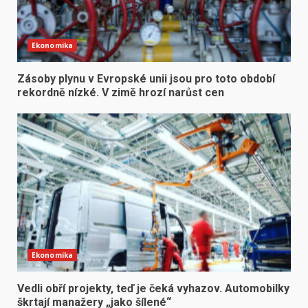
Ekonomika
Zásoby plynu v Evropské unii jsou pro toto období
rekordně nízké. V zimě hrozí narůst cen
Ekonomika
Vedli obří projekty, teď je čeká vyhazov. Automobilky
škrtají manažery „jako šílené“