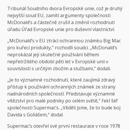
Tribunál Soudního dvora Evropské unie, což je druhý
nejvyšší soud EU, zamítl argumenty společnosti
McDonald’s a částečně zrušil a změnil rozhodnutí
úřadu Úřad Evropské unie pro duševní vlastnictví.
„McDonald’s v EU ztrácí ochrannou známku Big Mac
pro kuřecí produkty,“ rozhodli soudci. „McDonald’s
neprokázal její skutečné používání během
nepřetržitého období pěti let v Evropské unii v
souvislosti s určitým zbožím a službami,“ dodali.
„Je to významné rozhodnutí, které zaujímá zdravý
přístup k používání ochranných známek ze strany
nadnárodních společností. Představuje významné
vítězství pro malé podniky po celém světě,“ řekl šéf
společnosti Supermac’s. „Věděli jsme, že to bude boj
Davida s Goliášem,“ dodal.
Supermac’s otevřel své první restaurace v roce 1978