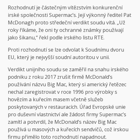
Rozhodnutí je částečným vítězstvím konkurenční
irské společnosti Supermac’s. Její výkonný ředitel Pat
McDonagh proto středeční verdikt soudu vítá. „Už
roky říkáme, že oni ty ochranné známky používají
jako šikanu,“ řekl podle irského listu
RTE
.
Proti rozhodnutí se lze odvolat k Soudnímu dvoru
EU, který je nejvyšší soudní autoritou v unii.
Verdikt unijního soudu se zaměřil na snahu irského
podniku z roku 2017 zrušit firmě McDonald’s
používání názvu Big Mac, který si americký řetězec
nechal zaregistrovat v roce 1996 pro výrobky s
hovězím a kuřecím masem včetně služeb
poskytovaných v restauracích. Úřad Evropské unie
pro duševní vlastnictví ale žádost firmy Supermac’s
zamítl a potvrdil, že McDonald’s název Big Mac
používá u masových a kuřecích sendvičů, což irskou
firmu přimělo toto rozhodnutí napadnout.