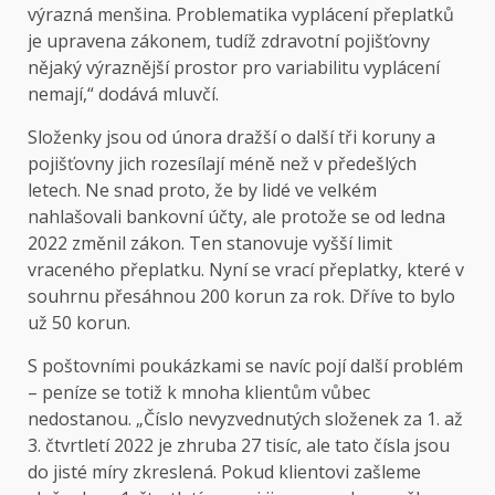
výrazná menšina. Problematika vyplácení přeplatků
je upravena zákonem, tudíž zdravotní pojišťovny
nějaký výraznější prostor pro variabilitu vyplácení
nemají,“ dodává mluvčí.
Složenky jsou od února dražší o další tři koruny a
pojišťovny jich rozesílají méně než v předešlých
letech. Ne snad proto, že by lidé ve velkém
nahlašovali bankovní účty, ale protože se od ledna
2022 změnil zákon. Ten stanovuje vyšší limit
vraceného přeplatku. Nyní se vrací přeplatky, které v
souhrnu přesáhnou 200 korun za rok. Dříve to bylo
už 50 korun.
S poštovními poukázkami se navíc pojí další problém
– peníze se totiž k mnoha klientům vůbec
nedostanou. „Číslo nevyzvednutých složenek za 1. až
3. čtvrtletí 2022 je zhruba 27 tisíc, ale tato čísla jsou
do jisté míry zkreslená. Pokud klientovi zašleme