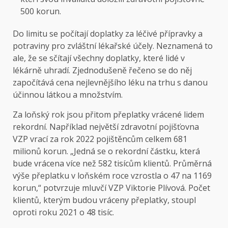
500 korun.
Do limitu se počítají doplatky za léčivé přípravky a
potraviny pro zvláštní lékařské účely. Neznamená to
ale, že se sčítají všechny doplatky, které lidé v
lékárně uhradí. Zjednodušeně řečeno se do něj
započítává cena nejlevnějšího léku na trhu s danou
účinnou látkou a množstvím.
Za loňský rok jsou přitom přeplatky vrácené lidem
rekordní. Například největší zdravotní pojišťovna
VZP vrací za rok 2022 pojištěncům celkem 681
milionů korun. „Jedná se o rekordní částku, která
bude vrácena více než 582 tisícům klientů. Průměrná
výše přeplatku v loňském roce vzrostla o 47 na 1169
korun,“ potvrzuje mluvčí VZP Viktorie Plívová. Počet
klientů, kterým budou vráceny přeplatky, stoupl
oproti roku 2021 o 48 tisíc.