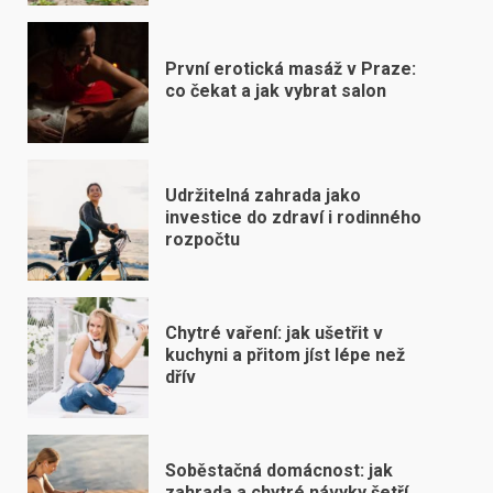
První erotická masáž v Praze:
co čekat a jak vybrat salon
Udržitelná zahrada jako
investice do zdraví i rodinného
rozpočtu
Chytré vaření: jak ušetřit v
kuchyni a přitom jíst lépe než
dřív
Soběstačná domácnost: jak
zahrada a chytré návyky šetří