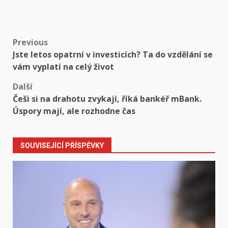
Post
Previous
Jste letos opatrní v investicích? Ta do vzdělání se
navigation
vám vyplatí na celý život
Další
Češi si na drahotu zvykají, říká bankéř mBank.
Úspory mají, ale rozhodne čas
SOUVISEJÍCÍ PŘÍSPĚVKY