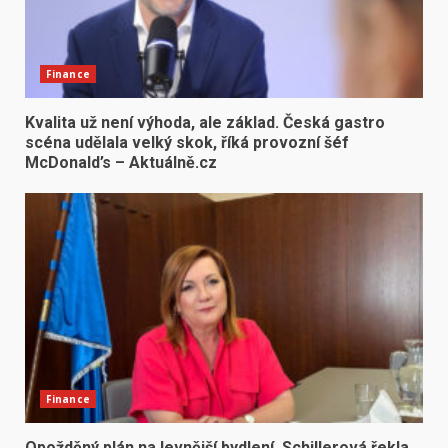
Finance
Kvalita už není výhoda, ale základ. Česká gastro
scéna udělala velký skok, říká provozní šéf
McDonald’s – Aktuálně.cz
Finance
Opožděný plán na levnější bydlení. Schillerová řekla,