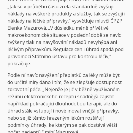
„Jak se v průběhu času zcela standardně zvyšují
náklady na veškeré produkty a služby, tak se zvyšují i
náklady na léčivé přípravky,“ vysvětluje mluvčí ČPZP
Elenka Mazurová. „V důsledku méně přívětivé
makroekonomické situace v poslední době se navíc
zvýšený tlak na navyšování nákladů nevyhýbá ani
léčivým přípravkům. Regulace cen i úhrad spadá pod
pravomoci Státního ústavu pro kontrolu léčiv,“
pokračuje.
Podle ní navíc navýšení přeplatků za léky může být
do určité míry dáno i tím, že se zlepšuje dostupnost
zdravotní péče. „Nejenže je již v běžně využívaném
režimu elektronického receptu snadnější zajistit
například pokračující dlouhodobou terapii, ale do
úhrad stále vstupují i nové inovativnější přípravky,
nebo se již těmto hrazeným lékům rozšiřují
podmínky úhrady, ke kterým se pak dostává větší
počet pacientů,“ míní Mazurová.