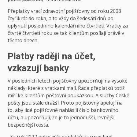
Přeplatky vrací zdravotní pojišťovny od roku 2008
čtyřikrát do roka, a to vždy do šedesáti dnů po
uplynutí posledního kalendářního čtvrtletí. Vratky za
čtvrté čtvrtletí roku se tak klientům posílají právě v
těchto dnech.
Platby raději na účet,
vzkazují banky
V posledních letech pojišťovny upozorňují na vysoké
náklady, které s vratkami mají. Řada přeplatků totiž
míří ke klientům poštovní poukázkou. A služby České
pošty jsou stále dražší. Proto pojišťovny apelují na
to, aby lidé pojišťovně nahlásili číslo bankovního
účtu, a upozorňují, že je to jednodušší, levnější,
bezpečnější cesta.
„Za rok 2022 nelze výši poplatků za rozeslané