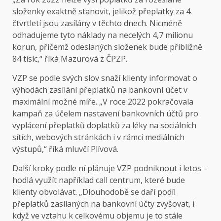
složenky exaktně stanovit, jelikož přeplatky za 4.
čtvrtletí jsou zasílány v těchto dnech. Nicméně
odhadujeme tyto náklady na necelých 4,7 milionu
korun, přičemž odeslaných složenek bude přibližně
84 tisíc,“ říká Mazurová z ČPZP.
VZP se podle svých slov snaží klienty informovat o
výhodách zasílání přeplatků na bankovní účet v
maximální možné míře. „V roce 2022 pokračovala
kampaň za účelem nastavení bankovních účtů pro
vyplácení přeplatků doplatků za léky na sociálních
sítích, webových stránkách i v rámci mediálních
výstupů,“ říká mluvčí Plívová.
Další kroky podle ní plánuje VZP podniknout i letos –
hodlá využít například call centrum, které bude
klienty obvolávat. „Dlouhodobě se daří podíl
přeplatků zasílaných na bankovní účty zvyšovat, i
když ve vztahu k celkovému objemu je to stále