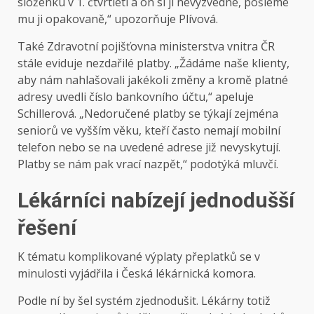
složenku v 1. čtvrtletí a on si ji nevyzvedne, pošleme
mu ji opakovaně,“ upozorňuje Plívová.
Také Zdravotní pojišťovna ministerstva vnitra ČR
stále eviduje nezdařilé platby. „Žádáme naše klienty,
aby nám nahlašovali jakékoli změny a kromě platné
adresy uvedli číslo bankovního účtu,“ apeluje
Schillerová. „Nedoručené platby se týkají zejména
seniorů ve vyšším věku, kteří často nemají mobilní
telefon nebo se na uvedené adrese již nevyskytují.
Platby se nám pak vrací nazpět,“ podotýká mluvčí.
Lékárníci nabízejí jednodušší
řešení
K tématu komplikované výplaty přeplatků se v
minulosti vyjádřila i Česká lékárnická komora.
Podle ní by šel systém zjednodušit. Lékárny totiž