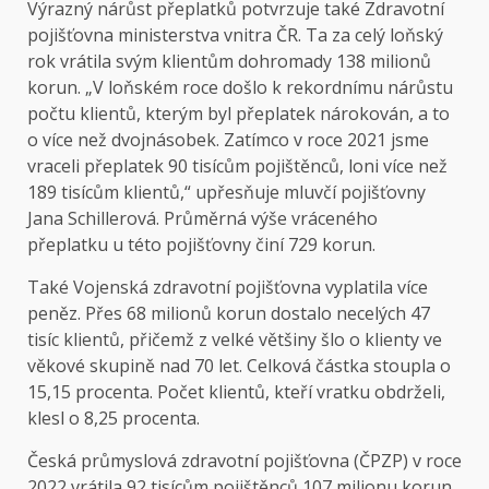
Výrazný nárůst přeplatků potvrzuje také Zdravotní
pojišťovna ministerstva vnitra ČR. Ta za celý loňský
rok vrátila svým klientům dohromady 138 milionů
korun. „V loňském roce došlo k rekordnímu nárůstu
počtu klientů, kterým byl přeplatek nárokován, a to
o více než dvojnásobek. Zatímco v roce 2021 jsme
vraceli přeplatek 90 tisícům pojištěnců, loni více než
189 tisícům klientů,“ upřesňuje mluvčí pojišťovny
Jana Schillerová. Průměrná výše vráceného
přeplatku u této pojišťovny činí 729 korun.
Také Vojenská zdravotní pojišťovna vyplatila více
peněz. Přes 68 milionů korun dostalo necelých 47
tisíc klientů, přičemž z velké většiny šlo o klienty ve
věkové skupině nad 70 let. Celková částka stoupla o
15,15 procenta. Počet klientů, kteří vratku obdrželi,
klesl o 8,25 procenta.
Česká průmyslová zdravotní pojišťovna (ČPZP) v roce
2022 vrátila 92 tisícům pojištěnců 107 milionu korun.