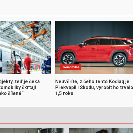
Ekonomika
ojekty, teď je čeká
Neuvěříte, z čeho tento Kodiaq je.
omobilky škrtají
Překvapil i Škodu, vyrobit ho trval
ako šílené“
1,5 roku