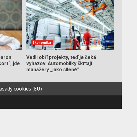
Ekonomika
baron
Vedli obří projekty, teď je čeká
ort“, jde
vyhazov. Automobilky škrtají
manažery „jako šílené“
ásady cookies (EU)