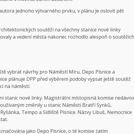
utora jednoho výtvarného prvku, v plánu je oslovit pět
 architektonických soutěží na všechny stanice nové linky
stovaly a vedení města nakonec rozhodlo alespoň o soutěžíc
ště vybrat návrhy pro Náměstí Míru, Depo Písnice a
nice plánuje DPP před výběrem podoby vypsat ještě soutěž
ci na náměstí.
í stanic nové linky. Magistrátní místopisná komise nedávn
oužívaným změnily u stanic Náměstí Bratří Synků,
 Ryšánka, Tempo a Sídliště Písnice. Názvy Libuš, Nemocnice
tat.
 označována jako Depo Písnice, o té komise zatím