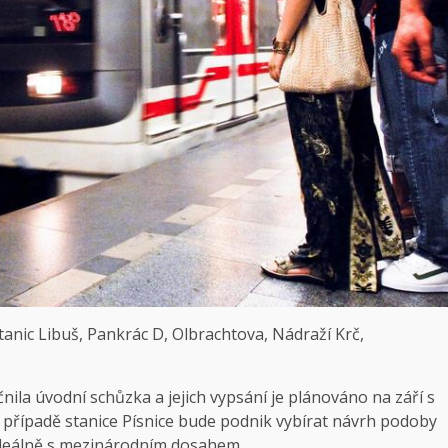
tanic Libuš, Pankrác D, Olbrachtova, Nádraží Krč,
ila úvodní schůzka a jejich vypsání je plánováno na září s
V případě stanice Písnice bude podnik vybírat návrh podoby
 ideálně s mezinárodním dosahem.