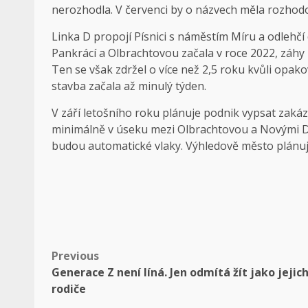
nerozhodla. V červenci by o názvech měla rozhod
Linka D propojí Písnici s náměstím Míru a odlehčí 
Pankrácí a Olbrachtovou začala v roce 2022, záh
Ten se však zdržel o více než 2,5 roku kvůli op
stavba začala až minulý týden.
V září letošního roku plánuje podnik vypsat zakáz
minimálně v úseku mezi Olbrachtovou a Novými Dvor
budou automatické vlaky. Výhledově město plánuj
Post
Previous
Generace Z není líná. Jen odmítá žít jako jejic
navigation
rodiče