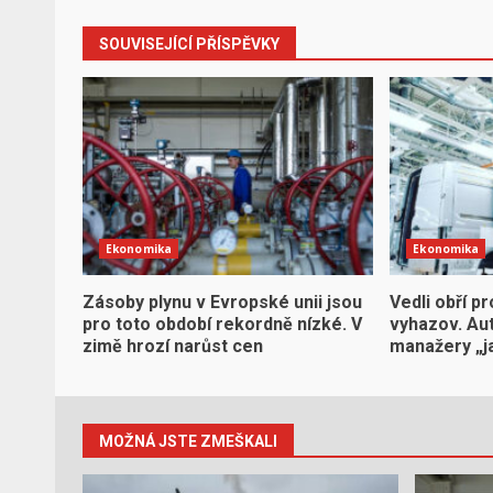
SOUVISEJÍCÍ PŘÍSPĚVKY
Ekonomika
Ekonomika
Zásoby plynu v Evropské unii jsou
Vedli obří pr
pro toto období rekordně nízké. V
vyhazov. Aut
zimě hrozí narůst cen
manažery „j
MOŽNÁ JSTE ZMEŠKALI