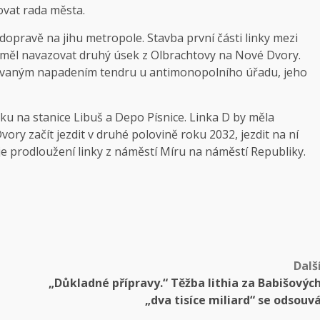
ovat rada města.
dopravě na jihu metropole. Stavba první části linky mezi
y měl navazovat druhý úsek z Olbrachtovy na Nové Dvory.
akovaným napadením tendru u antimonopolního úřadu, jeho
ku na stanice Libuš a Depo Písnice. Linka D by měla
y začít jezdit v druhé polovině roku 2032, jezdit na ní
e prodloužení linky z náměstí Míru na náměstí Republiky.
Dalš
h
„Důkladné přípravy.“ Těžba lithia za Babišovýc
„dva tisíce miliard“ se odsouv