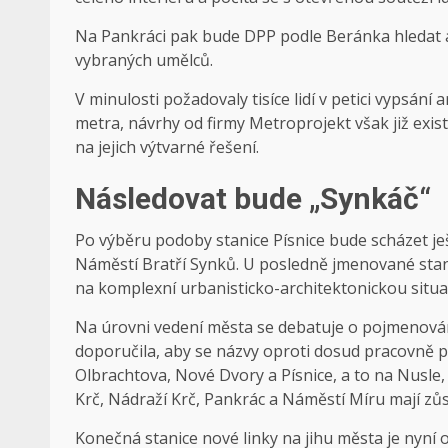
Na Pankráci pak bude DPP podle Beránka hledat a
vybraných umělců.
V minulosti požadovaly tisíce lidí v petici vypsání
metra, návrhy od firmy Metroprojekt však již exi
na jejich výtvarné řešení.
Následovat bude „Synkáč“
Po výběru podoby stanice Písnice bude scházet je
Náměstí Bratří Synků. U posledně jmenované sta
na komplexní urbanisticko-architektonickou situa
Na úrovni vedení města se debatuje o pojmenován
doporučila, aby se názvy oproti dosud pracovně p
Olbrachtova, Nové Dvory a Písnice, a to na Nusle,
Krč, Nádraží Krč, Pankrác a Náměstí Míru mají zůs
Konečná stanice nové linky na jihu města je nyní