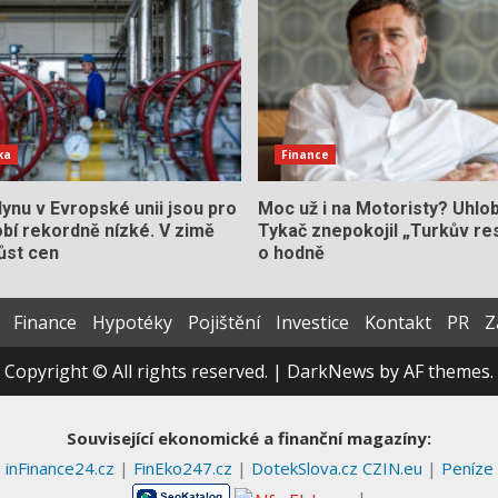
ka
Finance
ynu v Evropské unii jsou pro
Moc už i na Motoristy? Uhlo
bí rekordně nízké. V zimě
Tykač znepokojil „Turkův res
ůst cen
o hodně
Finance
Hypotéky
Pojištění
Investice
Kontakt
PR
Z
Copyright © All rights reserved.
|
DarkNews
by AF themes.
Související ekonomické a finanční magazíny:
inFinance24.cz
|
FinEko247.cz
|
DotekSlova.cz
CZIN.eu
|
Peníze