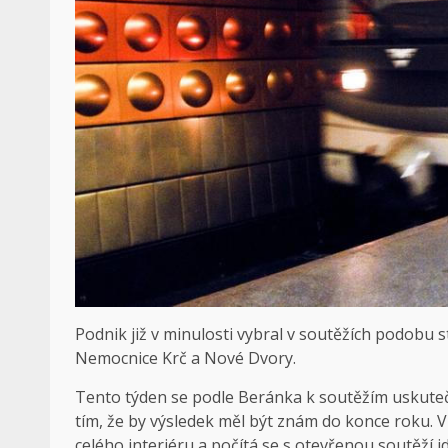
Podnik již v minulosti vybral v soutěžích podobu s
Nemocnice Krč a Nové Dvory.
Tento týden se podle Beránka k soutěžím uskutečn
tím, že by výsledek měl být znám do konce roku. 
celého interiéru a počítá se s otevřenou soutěží