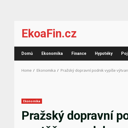
Skip
EkoaFin.cz
to
content
Domů
Ekonomika
Finance
Hypotéky
Poj
Home
Ekonomika
Pražský dopravní podnik vypíše výtva
Ekonomika
Pražský dopravní po