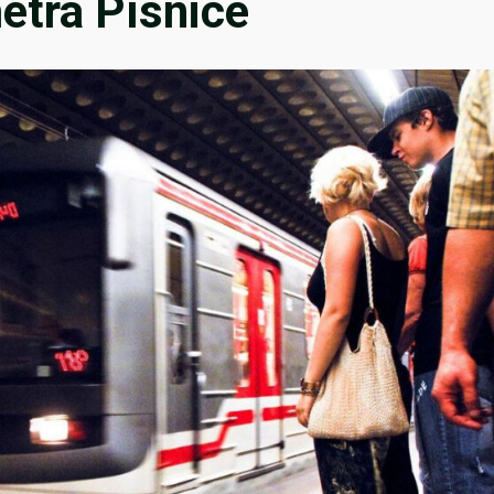
etra Písnice