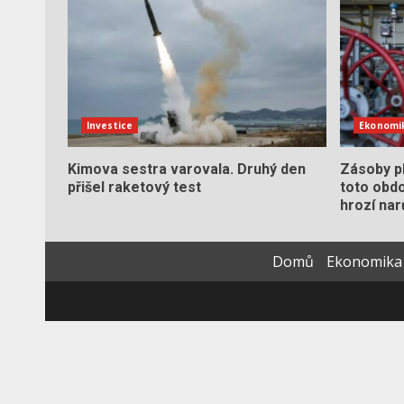
Investice
Ekonomi
Kimova sestra varovala. Druhý den
Zásoby pl
přišel raketový test
toto obdo
hrozí nar
Domů
Ekonomika