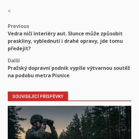
<
Post
Previous
Vedra ničí interiéry aut. Slunce může způsobit
navigation
praskliny, vyblednutí i drahé opravy, jde tomu
předejít?
Další
Pražský dopravní podnik vypíše výtvarnou soutěž
na podobu metra Písnice
SOUVISEJÍCÍ PŘÍSPĚVKY