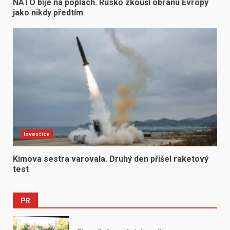
NATO bije na poplach. Rusko zkouší obranu Evropy
jako nikdy předtím
Investice
Kimova sestra varovala. Druhý den přišel raketový
test
PR