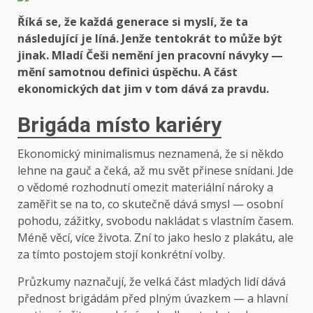
Říká se, že každá generace si myslí, že ta
následující je líná. Jenže tentokrát to může být
jinak. Mladí Češi nemění jen pracovní návyky —
mění samotnou definici úspěchu. A část
ekonomických dat jim v tom dává za pravdu.
Brigáda místo kariéry
Ekonomický minimalismus neznamená, že si někdo
lehne na gauč a čeká, až mu svět přinese snídani. Jde
o vědomé rozhodnutí omezit materiální nároky a
zaměřit se na to, co skutečně dává smysl — osobní
pohodu, zážitky, svobodu nakládat s vlastním časem.
Méně věcí, více života. Zní to jako heslo z plakátu, ale
za tímto postojem stojí konkrétní volby.
Průzkumy naznačují, že velká část mladých lidí dává
přednost brigádám před plným úvazkem — a hlavní