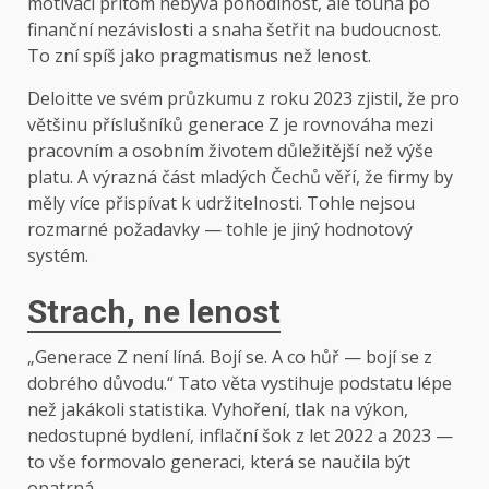
motivací přitom nebývá pohodlnost, ale touha po
finanční nezávislosti a snaha šetřit na budoucnost.
To zní spíš jako pragmatismus než lenost.
Deloitte ve svém průzkumu z roku 2023 zjistil, že pro
většinu příslušníků generace Z je rovnováha mezi
pracovním a osobním životem důležitější než výše
platu. A výrazná část mladých Čechů věří, že firmy by
měly více přispívat k udržitelnosti. Tohle nejsou
rozmarné požadavky — tohle je jiný hodnotový
systém.
Strach, ne lenost
„Generace Z není líná. Bojí se. A co hůř — bojí se z
dobrého důvodu.“ Tato věta vystihuje podstatu lépe
než jakákoli statistika. Vyhoření, tlak na výkon,
nedostupné bydlení, inflační šok z let 2022 a 2023 —
to vše formovalo generaci, která se naučila být
opatrná.