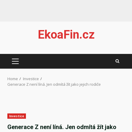
Skip
EkoaFin.cz
to
content
PRIMARY
MENU
Home
Investice
Generace Z není líná. Jen odmítá žít jako jejich rodiče
Investice
Generace Z není líná. Jen odmítá žít jako