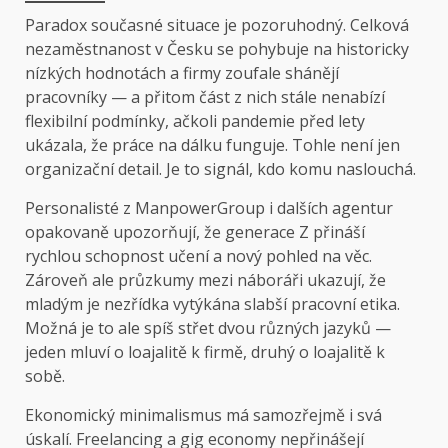
Paradox současné situace je pozoruhodný. Celková
nezaměstnanost v Česku se pohybuje na historicky
nízkých hodnotách a firmy zoufale shánějí
pracovníky — a přitom část z nich stále nenabízí
flexibilní podmínky, ačkoli pandemie před lety
ukázala, že práce na dálku funguje. Tohle není jen
organizační detail. Je to signál, kdo komu naslouchá.
Personalisté z ManpowerGroup i dalších agentur
opakovaně upozorňují, že generace Z přináší
rychlou schopnost učení a nový pohled na věc.
Zároveň ale průzkumy mezi náboráři ukazují, že
mladým je nezřídka vytýkána slabší pracovní etika.
Možná je to ale spíš střet dvou různých jazyků —
jeden mluví o loajalitě k firmě, druhý o loajalitě k
sobě.
Ekonomický minimalismus má samozřejmě i svá
úskalí. Freelancing a gig economy nepřinášejí