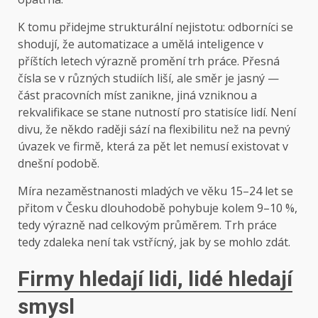
K tomu přidejme strukturální nejistotu: odborníci se
shodují, že automatizace a umělá inteligence v
příštích letech výrazně promění trh práce. Přesná
čísla se v různých studiích liší, ale směr je jasný —
část pracovních míst zanikne, jiná vzniknou a
rekvalifikace se stane nutností pro statisíce lidí. Není
divu, že někdo raději sází na flexibilitu než na pevný
úvazek ve firmě, která za pět let nemusí existovat v
dnešní podobě.
Míra nezaměstnanosti mladých ve věku 15–24 let se
přitom v Česku dlouhodobě pohybuje kolem 9–10 %,
tedy výrazně nad celkovým průměrem. Trh práce
tedy zdaleka není tak vstřícný, jak by se mohlo zdát.
Firmy hledají lidi, lidé hledají
smysl