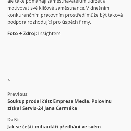
ale také pomáhají zaměstnavatelům udržet a
motivovat své klíčové zaměstnance. V dnešním
konkurenčním pracovním prostředí může být taková
podpora rozhodující pro úspěch firmy.
Foto + Zdroj:
Insighters
<
Post
Previous
Soukup prodal část Empresa Media. Polovinu
navigation
získal Servis-24 Jana Čermáka
Další
Jak se čeští miliardáři předhání ve svém