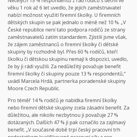
Necelých 15 % respondentů z řad rodičů s dětmi ve
věku 1 rok až 6 let uvedlo, že jejich zaměstnavatel
nabízí možnost využití firemní školky. U firemních
dětských skupin se pak jednalo o méně než 10 %. „V
České republice není tato podpora rodičů ze strany
zaměstnavatelů zatím standardem. Zjistili jsme však,
že zájem zaměstnanců o firemní školky či dětské
skupiny by rozhodně byl. Přes 60 % rodičů, kteří
školku či dětskou skupinu nemají k dispozici, uvedlo,
že by ji rádi využili. Za nedůležitý považuje benefit
firemní školky či skupiny pouze 13 % respondentů,“
uvádí Marcela Hrdá, partnerka poradenské skupiny
Moore Czech Republic.
Pro téměř 14 % rodičů je nabídka firemní školky
nebo firemní dětské skupiny zcela zásadní benefit. Za
důležitou, ale nikoliv nezbytnou ji považuje 27 %
dotázaných. Dalších 47 % ji pak označilo za zajímavý
benefit. „V současné době trpí český pracovní trh