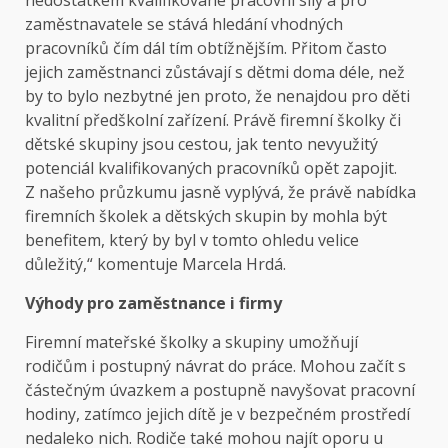
nedostatkem kvalifikované pracovní síly a pro
zaměstnavatele se stává hledání vhodných
pracovníků čím dál tím obtížnějším. Přitom často
jejich zaměstnanci zůstávají s dětmi doma déle, než
by to bylo nezbytné jen proto, že nenajdou pro děti
kvalitní předškolní zařízení. Právě firemní školky či
dětské skupiny jsou cestou, jak tento nevyužitý
potenciál kvalifikovaných pracovníků opět zapojit.
Z našeho průzkumu jasně vyplývá, že právě nabídka
firemních školek a dětských skupin by mohla být
benefitem, který by byl v tomto ohledu velice
důležitý,“ komentuje Marcela Hrdá.
Výhody pro zaměstnance i firmy
Firemní mateřské školky a skupiny umožňují
rodičům i postupný návrat do práce. Mohou začít s
částečným úvazkem a postupně navyšovat pracovní
hodiny, zatímco jejich dítě je v bezpečném prostředí
nedaleko nich. Rodiče také mohou najít oporu u