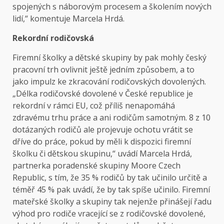
spojených s náborovým procesem a školením nových
lidí,“ komentuje Marcela Hrdá.
Rekordní rodičovská
Firemní školky a dětské skupiny by pak mohly český
pracovní trh ovlivnit ještě jedním způsobem, a to
jako impulz ke zkracování rodičovských dovolených.
„Délka rodičovské dovolené v České republice je
rekordní v rámci EU, což příliš nenapomáhá
zdravému trhu práce a ani rodičům samotným. 8 z 10
dotázaných rodičů ale projevuje ochotu vrátit se
dříve do práce, pokud by měli k dispozici firemní
školku či dětskou skupinu,“ uvádí Marcela Hrdá,
partnerka poradenské skupiny Moore Czech
Republic, s tím, že 35 % rodičů by tak učinilo určitě a
téměř 45 % pak uvádí, že by tak spíše učinilo. Firemní
mateřské školky a skupiny tak nejenže přinášejí řadu
výhod pro rodiče vracející se z rodičovské dovolené,