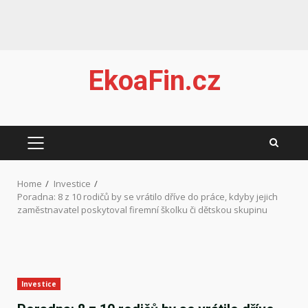
Skip
EkoaFin.cz
to
content
PRIMARY
MENU
Home
Investice
Poradna: 8 z 10 rodičů by se vrátilo dříve do práce, kdyby jejich
zaměstnavatel poskytoval firemní školku či dětskou skupinu
Investice