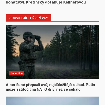
bohatství. Křetínský dotahuje Kellnerovou
SOUVISEJÍCÍ PŘÍSPĚVKY
Investice
Američané přepsali svůj nejdůležitější odhad. Putin
může zaútočit na NATO dřív, než se čekalo