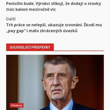
Penicilin bude. Výrobci slibují, že dodají o stovky
navigation
tisíc balení meziročně víc
Další
Trh práce se nelepší, ukazuje srovnání. Škodí mu
„pay gap“ i málo zkrácených úvazků
SOUVISEJÍCÍ PŘÍSPĚVKY
Finance