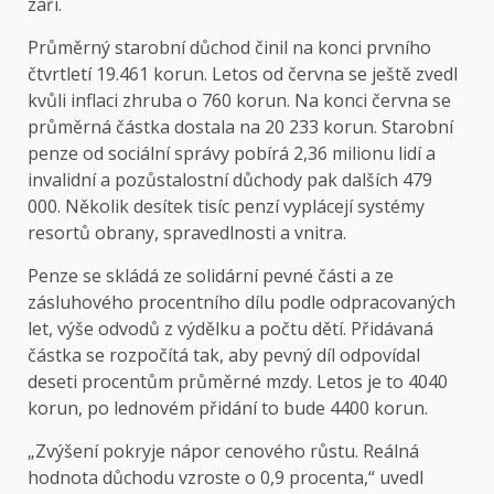
září.
Průměrný starobní důchod činil na konci prvního
čtvrtletí 19.461 korun. Letos od června se ještě zvedl
kvůli inflaci zhruba o 760 korun. Na konci června se
průměrná částka dostala na 20 233 korun. Starobní
penze od sociální správy pobírá 2,36 milionu lidí a
invalidní a pozůstalostní důchody pak dalších 479
000. Několik desítek tisíc penzí vyplácejí systémy
resortů obrany, spravedlnosti a vnitra.
Penze se skládá ze solidární pevné části a ze
zásluhového procentního dílu podle odpracovaných
let, výše odvodů z výdělku a počtu dětí. Přidávaná
částka se rozpočítá tak, aby pevný díl odpovídal
deseti procentům průměrné mzdy. Letos je to 4040
korun, po lednovém přidání to bude 4400 korun.
„Zvýšení pokryje nápor cenového růstu. Reálná
hodnota důchodu vzroste o 0,9 procenta,“ uvedl