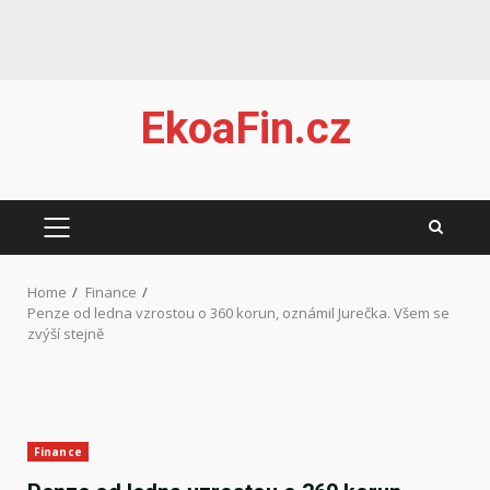
Skip
EkoaFin.cz
to
content
PRIMARY
MENU
Home
Finance
Penze od ledna vzrostou o 360 korun, oznámil Jurečka. Všem se
zvýší stejně
Finance