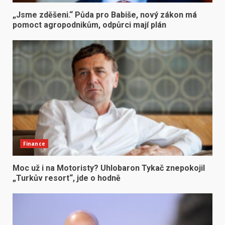
„Jsme zděšeni.“ Půda pro Babiše, nový zákon má
pomoct agropodnikům, odpůrci mají plán
Finance
Moc už i na Motoristy? Uhlobaron Tykač znepokojil
„Turkův resort“, jde o hodně