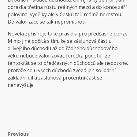
odrazila třetina růstu reálných mezd a do konce září
polovina, výdělky ale v Česku teď reálně nerostou.
Do valorizace se tak nepromítnou.
Novela zpřísňuje také pravidla pro předčasné penze.
Mimo jiné počítá s tím, že se zásluhová část u
dřívějšího důchodu až do řádného důchodového
věku nebude valorizovat. Jurečka podotkl, že
tentokrát se to předčasných důchodců ale nedotkne,
protože se u všech důchodů zvedá jen solidární
základní díl a zásluhová procentní část se
nenavyšuje.
Post
Previous