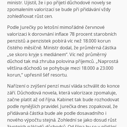
ministr. Ujistil, že i po přijetí důchodové novely se
zpomalením valorizací se bude při přidávání vždy
zohledňovat růst cen.
Podle Jurečky po letošní mimořádné červnové
valorizaci k dorovnání inflace 78 procent starobních
penzistů a penzistek pobírá víc než 18.000 korun
čistého měsíčně. Ministr dodal, že průměrná částka
„se skoro kryje s mediánem“. Víc než průměrný
důchod tak má zhruba polovina příjemců. „Naprostá
většina důchodů se pohybuje mezi 18.000 a 23.000
korun,“ upřesnil šéf resortu.
Nařízení o zvýšení penzí musí vláda schválit do konce
září. Důchodová novela, která valorizace zpomaluje,
začne platit až od října. Kabinet tak bude rozhodovat
podle nynějších pravidel. Jurečka dnes zopakoval, že
přidávaná částka bude ale podle dosavadního i
nového výpočtu stejná. Zohlední se jako dosud růst
životních nákladů důchodců. Od října by se v přidání