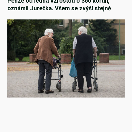
Penze od ledna vzrostou o 360 korun,
oznámil Jurečka. Všem se zvýší stejně