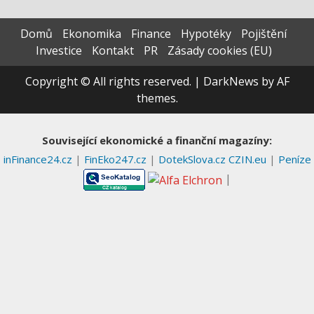
Domů
Ekonomika
Finance
Hypotéky
Pojištění
Investice
Kontakt
PR
Zásady cookies (EU)
Copyright © All rights reserved.
|
DarkNews
by AF
themes.
Související ekonomické a finanční magazíny:
inFinance24.cz
|
FinEko247.cz
|
DotekSlova.cz
CZIN.eu
|
Peníze
|