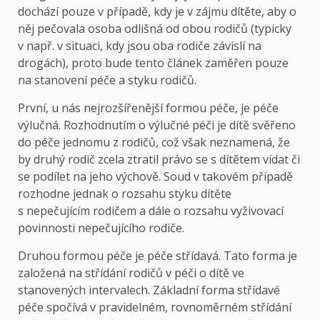
dochází pouze v případě, kdy je v zájmu dítěte, aby o
něj pečovala osoba odlišná od obou rodičů (typicky
v např. v situaci, kdy jsou oba rodiče závislí na
drogách), proto bude tento článek zaměřen pouze
na stanovení péče a styku rodičů.
První, u nás nejrozšířenější formou péče, je péče
výlučná. Rozhodnutím o výlučné péči je dítě svěřeno
do péče jednomu z rodičů, což však neznamená, že
by druhý rodič zcela ztratil právo se s dítětem vídat či
se podílet na jeho výchově. Soud v takovém případě
rozhodne jednak o rozsahu styku dítěte
s nepečujícím rodičem a dále o rozsahu vyživovací
povinnosti nepečujícího rodiče.
Druhou formou péče je péče střídavá. Tato forma je
založená na střídání rodičů v péči o dítě ve
stanovených intervalech. Základní forma střídavé
péče spočívá v pravidelném, rovnoměrném střídání