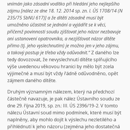
vnímán jako zásadní vodítko při hledání jeho nejlepšího
zájmu [nález ze dne 18. 12. 2014 sp. zn. I. ÚS 1708/14 (N
235/75 SbNU 617)] a že dítěti zásadně musí být
umožněno účastnit se jednání a vyjádřit se k věci,
přičemž povinnosti soudu zjišťovat jeho názor nezbavuje
ani ustanovení opatrovníka, a nezjišťovat názor dítěte
přímo (tj. jeho vyslechnutím) je možno jen v jeho zájmu,
a takový postup je třeba vždy odůvodnit.“
Z daného lze
tedy dovozovat, že nevyslechnutí dítěte splňujícího
výše uvedenou věkovou hranici by mělo být zcela
výjimečné a musí být vždy řádně odůvodněno, opět
zájmem daného dítěte.
Druhým významným nálezem, který na předchozí
částečně navazuje, je pak nález Ústavního soudu ze
dne 29. října 2019, sp. zn.: III. ÚS 2396/19-2. V tomto
nálezu Ústavní soud mimo podmínek, které musí být
naplněny, aby mohlo dojít k výslechu nezletilého a
přihlédnutí k jeho názoru (zejména jeho dostatečná