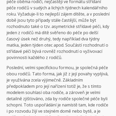
péče oběma rodiči, nejčastěji ve formátu střídaní
péče rodičů v sudých a lichých týdnech kalendářního
roku. Vyžaduje-li to nejlepší zájem dítěte, a v poslední
době jsou tyto případy stále častější, může být
rozhodnuto také o tzv. asymetrické střídavé péči, kdy
jeden z rodičů má dítě svěřeno do péče po delší
časový úsek než druhý, tedy například dva týdny
matka, jeden týden otec apod. Součástí rozhodnutí o
střídavé péči bývá rovněž rozhodnutí o vyživovací
povinnosti každého z rodičů.
Poslední, velmi specifickou formou, je společná péče
obou rodičů. Tato forma, jak již z její povahy vyplývá,
je využívána zcela výjimečně. Základním
předpokladem pro její nařízení totiž je, že s tímto
modelem souhlasí oba rodiče, a zároveň je velmi
detailně zjišťováno, zda by rodiče společné péče byli
schopni. Toto uspořádání je namístě tam, kde rodiče
i po rozvodu žijí ve stejném domě nebo bytě, a je