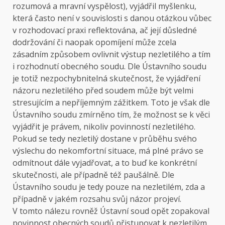
rozumová a mravní vyspělost), vyjádřil myšlenku,
která často není v souvislosti s danou otázkou vůbec
v rozhodovací praxi reflektována, ač její důsledné
dodržování či naopak opomíjení může zcela
zásadním způsobem ovlivnit výstup nezletilého a tím
i rozhodnutí obecného soudu. Dle Ústavního soudu
je totiž nezpochybnitelná skutečnost, že vyjádření
názoru nezletilého před soudem může být velmi
stresujícím a nepříjemným zážitkem. Toto je však dle
Ústavního soudu zmírněno tím, že možnost se k věci
vyjádřit je právem, nikoliv povinností nezletilého.
Pokud se tedy nezletilý dostane v průběhu svého
výslechu do nekomfortní situace, má plné právo se
odmítnout dále vyjadřovat, a to buď ke konkrétní
skutečnosti, ale případně též paušálně. Dle
Ústavního soudu je tedy pouze na nezletilém, zda a
případně v jakém rozsahu svůj názor projeví.
V tomto nálezu rovněž Ústavní soud opět zopakoval
povinnost obecných soudů přistupovat k nezletilým