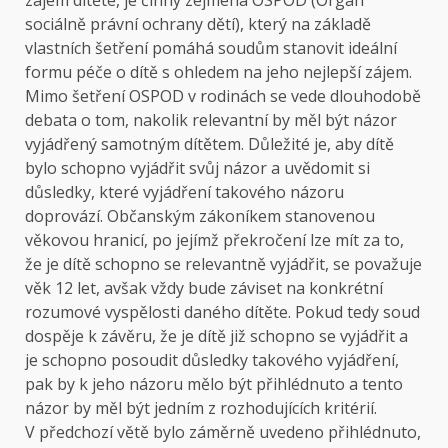
zájem dítěte, je činný zejména OSPOD (Orgán
sociálně právní ochrany dětí), který na základě
vlastních šetření pomáhá soudům stanovit ideální
formu péče o dítě s ohledem na jeho nejlepší zájem.
Mimo šetření OSPOD v rodinách se vede dlouhodobě
debata o tom, nakolik relevantní by měl být názor
vyjádřený samotným dítětem. Důležité je, aby dítě
bylo schopno vyjádřit svůj názor a uvědomit si
důsledky, které vyjádření takového názoru
doprovází. Občanským zákoníkem stanovenou
věkovou hranicí, po jejímž překročení lze mít za to,
že je dítě schopno se relevantně vyjádřit, se považuje
věk 12 let, avšak vždy bude záviset na konkrétní
rozumové vyspělosti daného dítěte. Pokud tedy soud
dospěje k závěru, že je dítě již schopno se vyjádřit a
je schopno posoudit důsledky takového vyjádření,
pak by k jeho názoru mělo být přihlédnuto a tento
názor by měl být jedním z rozhodujících kritérií.
V předchozí větě bylo záměrně uvedeno přihlédnuto,