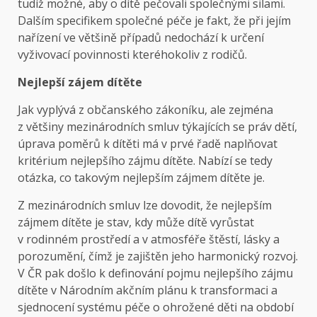
tudíž možné, aby o dítě pečovali společnými silami.
Dalším specifikem společné péče je fakt, že při jejím
nařízení ve většině případů nedochází k určení
vyživovací povinnosti kteréhokoliv z rodičů.
Nejlepší zájem dítěte
Jak vyplývá z občanského zákoníku, ale zejména
z většiny mezinárodních smluv týkajících se práv dětí,
úprava poměrů k dítěti má v prvé řadě naplňovat
kritérium nejlepšího zájmu dítěte. Nabízí se tedy
otázka, co takovým nejlepším zájmem dítěte je.
Z mezinárodních smluv lze dovodit, že nejlepším
zájmem dítěte je stav, kdy může dítě vyrůstat
v rodinném prostředí a v atmosféře štěstí, lásky a
porozumění, čímž je zajištěn jeho harmonický rozvoj.
V ČR pak došlo k definování pojmu nejlepšího zájmu
dítěte v Národním akčním plánu k transformaci a
sjednocení systému péče o ohrožené děti na období