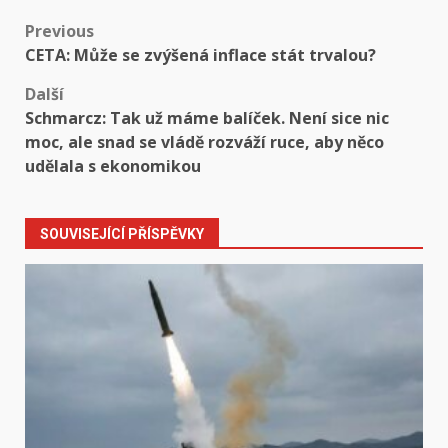
Post
Previous
CETA: Může se zvýšená inflace stát trvalou?
navigation
Další
Schmarcz: Tak už máme balíček. Není sice nic
moc, ale snad se vládě rozváží ruce, aby něco
udělala s ekonomikou
SOUVISEJÍCÍ PŘÍSPĚVKY