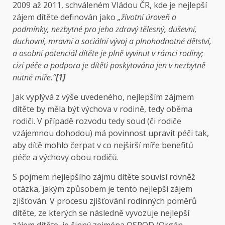
2009 až 2011, schváleném Vládou ČR, kde je nejlepší
zájem dítěte definován jako
„životní úroveň a
podmínky, nezbytné pro jeho zdravý tělesný, duševní,
duchovní, mravní a sociální vývoj a plnohodnotné dětství,
a osobní potenciál dítěte je plně vyvinut v rámci rodiny;
cizí péče a podpora je dítěti poskytována jen v nezbytně
nutné míře.“
[1]
Jak vyplývá z výše uvedeného, nejlepším zájmem
dítěte by měla být výchova v rodině, tedy oběma
rodiči. V případě rozvodu tedy soud (či rodiče
vzájemnou dohodou) má povinnost upravit péči tak,
aby dítě mohlo čerpat v co nejširší míře benefitů
péče a výchovy obou rodičů.
S pojmem nejlepšího zájmu dítěte souvisí rovněž
otázka, jakým způsobem je tento nejlepší zájem
zjišťován. V procesu zjišťování rodinných poměrů
dítěte, ze kterých se následně vyvozuje nejlepší