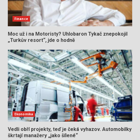
Finance
Moc už i na Motoristy? Uhlobaron Tykač znepokojil
„Turkův resort“, jde o hodně
Ekonomika
Vedli obří projekty, teď je čeká vyhazov. Automobilky
škrtají manažery „jako šílené“