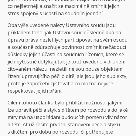
co nejšetrněji a snažit se maximálně zmírnit jejich
stres spojený s účastí na soudním jednání.
Oba výše uvedené nálezy Ústavního soudu jsou
příkladem toho, jak Ústavní soud důsledně dbá na
úpravu práva nezletilých participovat na svém osudu
a současně zdůrazňuje povinnost zmírnit nežádoucí
důsledky jejich účasti na soudních řízeních, které se
jich bytostně dotýkají. Jak je totiž uvedeno v druhém
citovaném nálezu, nezletilí nejsou pouze objektem
řízení upravujícího péči o dítě, ale jsou jeho subjekty,
proto je zapotřebí zjišťovat a co možná nejvíce
respektovat jejich přání.
Cílem tohoto článku bylo přiblížit možnosti, jakými
lze upravit péči a styk s dítětem po rozvodu a do jaké
míry má na uspořádání budoucích poměrů vliv názor
dítěte. Ať už řešíte prvotní stanovení péče a styku
s dítětem pro dobu po rozvodu, či potřebujete