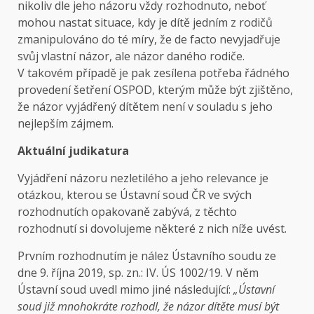
nikoliv dle jeho názoru vždy rozhodnuto, neboť
mohou nastat situace, kdy je dítě jedním z rodičů
zmanipulováno do té míry, že de facto nevyjadřuje
svůj vlastní názor, ale názor daného rodiče.
V takovém případě je pak zesílena potřeba řádného
provedení šetření OSPOD, kterým může být zjištěno,
že názor vyjádřený dítětem není v souladu s jeho
nejlepším zájmem.
Aktuální judikatura
Vyjádření názoru nezletilého a jeho relevance je
otázkou, kterou se Ústavní soud ČR ve svých
rozhodnutích opakovaně zabývá, z těchto
rozhodnutí si dovolujeme některé z nich níže uvést.
Prvním rozhodnutím je nález Ústavního soudu ze
dne 9. října 2019, sp. zn.: IV. ÚS 1002/19. V něm
Ústavní soud uvedl mimo jiné následující:
„Ústavní
soud již mnohokráte rozhodl, že názor dítěte musí být