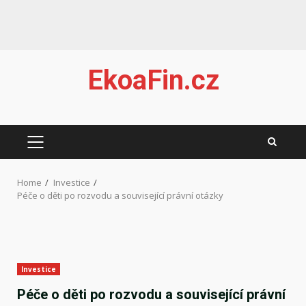
Skip
EkoaFin.cz
to
content
PRIMARY
MENU
Home
Investice
Péče o děti po rozvodu a související právní otázky
Investice
Péče o děti po rozvodu a související právní