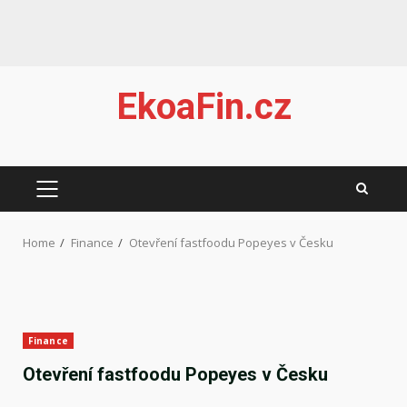
Skip
EkoaFin.cz
to
content
PRIMARY
MENU
Home
Finance
Otevření fastfoodu Popeyes v Česku
Finance
Otevření fastfoodu Popeyes v Česku