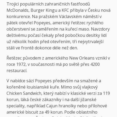
Trojici populárních zahraničních fastfoodů
McDonalds, Burger Kingu a KFC přibyla v Česku nová
konkurence. Na pražském Václavském náměstí v
pátek otevřel Popeyes, americký řetězec rychlého
občerstvení se zaměřením na kuřecí maso. Navzdory
deštivému počasí čekaly před pobočkou desítky lidí
už několik hodin před otevřením, tři nejvytrvalejší
stáli ve frontě dokonce déle než den.
Řetězec původem z amerického New Orleans vznikl v
roce 1972, v současnosti má po světě přes 4200
restaurací.
V nabídce sází Popeyes především na smažené a
kořeněné louisianské kuře. Mimo svůj vlajkový
Chicken Sandwich, který nabízí v klasické verzi za 119
korun, láká české zákazníky i na další jižanské
speciality, například Cajun hranolky nebo přílohové
americké biscuit za 49 korun. Podle oblastního