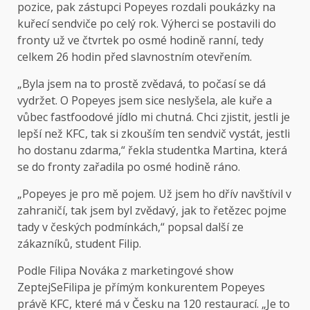
pozice, pak zástupci Popeyes rozdali poukázky na
kuřecí sendviče po celý rok. Výherci se postavili do
fronty už ve čtvrtek po osmé hodině ranní, tedy
celkem 26 hodin před slavnostním otevřením.
„Byla jsem na to prostě zvědavá, to počasí se dá
vydržet. O Popeyes jsem sice neslyšela, ale kuře a
vůbec fastfoodové jídlo mi chutná. Chci zjistit, jestli je
lepší než KFC, tak si zkouším ten sendvič vystát, jestli
ho dostanu zdarma,“ řekla studentka Martina, která
se do fronty zařadila po osmé hodině ráno.
„Popeyes je pro mě pojem. Už jsem ho dřív navštívil v
zahraničí, tak jsem byl zvědavý, jak to řetězec pojme
tady v českých podmínkách,“ popsal další ze
zákazníků, student Filip.
Podle Filipa Nováka z marketingové show
ZeptejSeFilipa je přímým konkurentem Popeyes
právě KFC, které má v Česku na 120 restaurací. „Je to