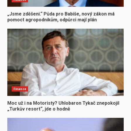
„Jsme zděšeni.“ Půda pro Babiše, nový zákon má
pomoct agropodnikům, odpůrci mají plán
Finance
Moc už i na Motoristy? Uhlobaron Tykač znepokojil
„Turkův resort“, jde o hodně