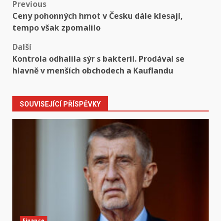
Post
Previous
Ceny pohonných hmot v Česku dále klesají,
navigation
tempo však zpomalilo
Další
Kontrola odhalila sýr s bakterií. Prodával se
hlavně v menších obchodech a Kauflandu
SOUVISEJÍCÍ PŘÍSPĚVKY
Finance