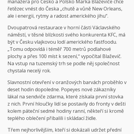
manažera pro Česko a Polsko Marka Blaževiče chce
řetězec vnést do Česka „chutě a vůně New Orleans,
ale i energii, rytmy a radost amerického jihu“.
Dvoupatrová restaurace v horní části Václavského
náměstí, v těsné blízkosti svého konkurenta KFC, má
být v Česku vlajkovou lodí amerického fastfoodu.
„Tomu odpovídá i téměř 700 metrů podlahové
plochy a přes 100 míst k sezení,“ vypočítal Blaževič.
Na vstup na tuzemský trh se podle něj společnost
chystala necelý rok.
Slavnostní otevření v oranžových barvách proběhlo v
deset hodin dopoledne. Popeyes nové zákazníky
lákal na sendviče zdarma, které získala první stovka
z nich. První hloučky lidí se postavily do fronty v dešti
kolem páteční sedmé hodiny ranní, někteří si kromě
teplého oblečení přibalili i skládací židle.
Třem nejhorlivějším, kteří si dokázali udržet přední