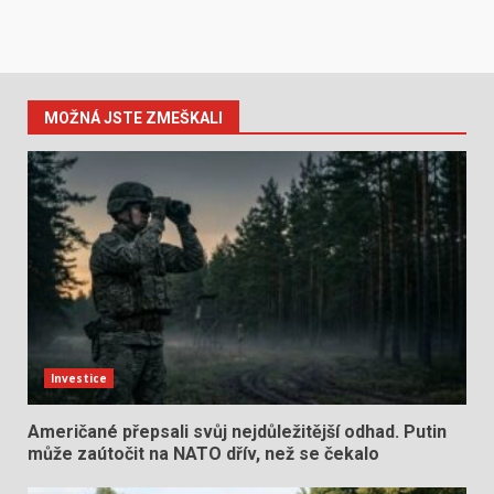
MOŽNÁ JSTE ZMEŠKALI
Investice
Američané přepsali svůj nejdůležitější odhad. Putin
může zaútočit na NATO dřív, než se čekalo