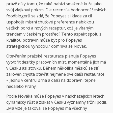
právě díky tomu, že také nabízí smažené kuře jako
svůj vlajkový pokrm. Dle recenzí a hodnocení českých
foodblogerů se zdá, že Popeyes si klade za cíl
uspokojit místní chuťové preference nabídkou
větších porcí a nových receptur, což je vítaným
trendem v českém prostředí. Tento aspekt spolu s
kvalitou potravin může být pro Popeyes
strategickou výhodou,“ domnívá se Novák.
Otevřením pražské restaurace plánuje Popeyes
vytvořit desítky pracovních míst, momentálně jich má
v Česku asi stovku. Během několika měsíců se síť
zároveň chystá otevřít nejméně dvě další restaurace
– jednu v centru Brna a další na dopravní tepně
nedaleko Prahy.
Podle Nováka může Popeyes v nadcházejících letech
dynamicky růst a získat v Česku významný tržní podíl.
„Má vize je taková, že Popeyes má všechny