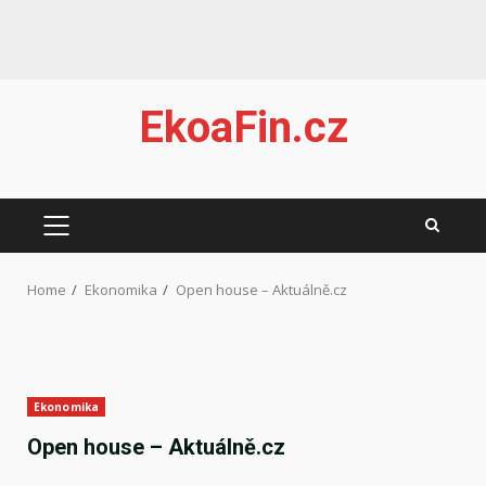
Skip
EkoaFin.cz
to
content
PRIMARY
MENU
Home
Ekonomika
Open house – Aktuálně.cz
Ekonomika
Open house – Aktuálně.cz