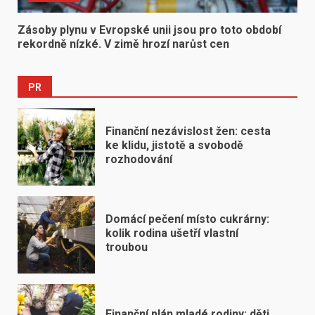
Zásoby plynu v Evropské unii jsou pro toto období
rekordně nízké. V zimě hrozí narůst cen
PR
Finanční nezávislost žen: cesta
ke klidu, jistotě a svobodě
rozhodování
Domácí pečení místo cukrárny:
kolik rodina ušetří vlastní
troubou
Finanční plán mladé rodiny: děti,