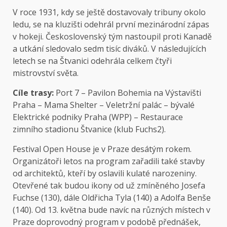
V roce 1931, kdy se ještě dostavovaly tribuny okolo
ledu, se na kluzišti odehrál první mezinárodní zápas
v hokeji. Československý tým nastoupil proti Kanadě
a utkání sledovalo sedm tisíc diváků. V následujících
letech se na Štvanici odehrála celkem čtyři
mistrovství světa.
Cíle trasy:
Port 7 – Pavilon Bohemia na Výstavišti
Praha – Mama Shelter – Veletržní palác – bývalé
Elektrické podniky Praha (WPP) – Restaurace
zimního stadionu Štvanice (klub Fuchs2).
Festival
Open House
je v Praze desátým rokem.
Organizátoři letos na program zařadili také stavby
od architektů, kteří by oslavili kulaté narozeniny.
Otevřené tak budou ikony od už zmíněného Josefa
Fuchse (130), dále Oldřicha Tyla (140) a Adolfa Benše
(140). Od 13. května bude navíc na různých místech v
Praze
doprovodný program
v podobě přednášek,