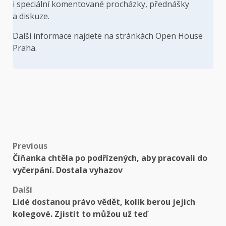
i speciální komentované procházky, přednášky
a diskuze.
Další informace najdete na stránkách
Open House
Praha
.
Post
Previous
Číňanka chtěla po podřízených, aby pracovali do
navigation
vyčerpání. Dostala vyhazov
Další
Lidé dostanou právo vědět, kolik berou jejich
kolegové. Zjistit to můžou už teď