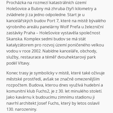
Procházka na rozmezí katastrálních území
Holešovice a Bubny má zhruba čtyři kilometry a
zvládnete ji za jedno odpoledne. Start je u
kancelářských budov Port 7, které na místě bývalého
výrobního areálu panelárny Wolf Prefa u železniční
zastávky Praha – Holešovice vystavěla společnost
Skanska. Komplex sedmi budov se má stát
katalyzátorem pro rozvoj území poničeného velkou
vodou v roce 2002. Nabídne kanceláře, obchody,
služby, restaurace a téměř dvouhektarový park
podél Vltavy.
Konec trasy je symbolicky v místě, které také oživuje
městské prostředí, avšak se značně omezenějším
rozpočtem. Budova, kterou dnes využívá hudební a
komunitní klub Fuchs2, je z 30. let minulého století.
Jako kavárnu k budoucímu zimnímu stadionu ji
navrhl architekt Josef Fuchs, který by letos oslavil
130. narozeniny.