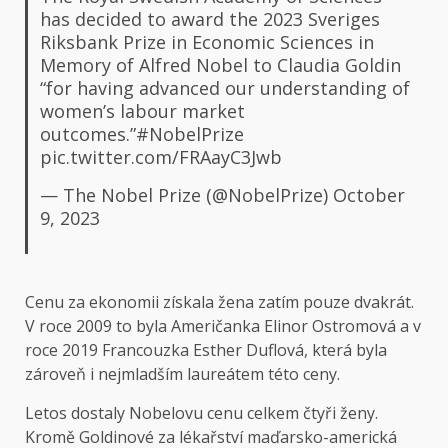
has decided to award the 2023 Sveriges
Riksbank Prize in Economic Sciences in
Memory of Alfred Nobel to Claudia Goldin
“for having advanced our understanding of
women’s labour market
outcomes.”
#NobelPrize
pic.twitter.com/FRAayC3Jwb
— The Nobel Prize (@NobelPrize)
October
9, 2023
Cenu za ekonomii získala žena zatím pouze dvakrát.
V roce 2009 to byla Američanka Elinor Ostromová a v
roce 2019 Francouzka Esther Duflová, která byla
zároveň i nejmladším laureátem této ceny.
Letos dostaly Nobelovu cenu celkem čtyři ženy.
Kromě Goldinové za lékařství maďarsko-americká