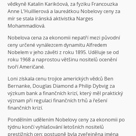
vědkyně Katalin Karikóová, za fyziku Francouzka
Anne L’Huillierová a laureátkou Nobelovy ceny za
mír se stala íránská aktivistka Narges
Mohammadíová.
Nobelova cena za ekonomii nepatří mezi původní
ceny určené vynálezcem dynamitu Alfredem
Nobelem v jeho závěti z roku 1895. Uděluje se od
roku 1968 a naprostou většinu nositelů ocenění
tvoří Američané.
Loni získala cenu trojice amerických vědců Ben
Bernanke, Douglas Diamond a Philip Dybvig za
výzkum bank a finančních krizí, který měl praktický
význam při regulaci finančních trhů a řešení
finančních krizí.
Pondělním udělením Nobelovy ceny za ekonomii po
týdnu končí vyhlašování letošních nositelů
prestižních cen: postupně byla zveřejněna jména