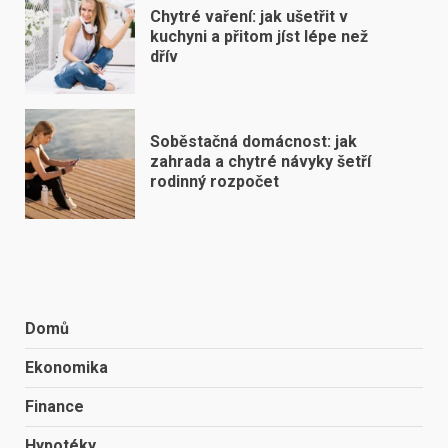
Chytré vaření: jak ušetřit v
kuchyni a přitom jíst lépe než
dřív
Soběstačná domácnost: jak
zahrada a chytré návyky šetří
rodinný rozpočet
Domů
Ekonomika
Finance
Hypotéky