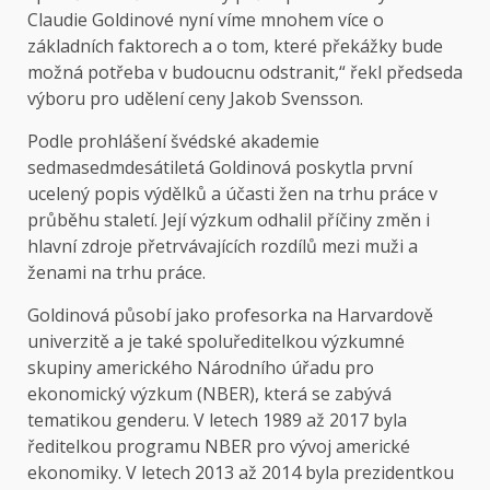
Claudie Goldinové nyní víme mnohem více o
základních faktorech a o tom, které překážky bude
možná potřeba v budoucnu odstranit,“ řekl předseda
výboru pro udělení ceny Jakob Svensson.
Podle
prohlášení
švédské akademie
sedmasedmdesátiletá Goldinová poskytla první
ucelený popis výdělků a účasti žen na trhu práce v
průběhu staletí. Její výzkum odhalil příčiny změn i
hlavní zdroje přetrvávajících rozdílů mezi muži a
ženami na trhu práce.
Goldinová působí jako profesorka na Harvardově
univerzitě a je také spoluředitelkou výzkumné
skupiny amerického Národního úřadu pro
ekonomický výzkum (NBER), která se zabývá
tematikou genderu. V letech 1989 až 2017 byla
ředitelkou programu NBER pro vývoj americké
ekonomiky. V letech 2013 až 2014 byla prezidentkou