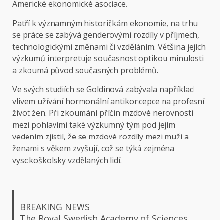
Americké ekonomické asociace.
Patří k významným historičkám ekonomie, na trhu
se práce se zabývá genderovými rozdíly v příjmech,
technologickými změnami či vzděláním. Většina jejích
výzkumů interpretuje současnost optikou minulosti
a zkoumá původ současných problémů.
Ve svých studiích se Goldinová zabývala například
vlivem užívání hormonální antikoncepce na profesní
život žen. Při zkoumání příčin mzdové nerovnosti
mezi pohlavími také výzkumný tým pod jejím
vedením zjistil, že se mzdové rozdíly mezi muži a
ženami s věkem zvyšují, což se týká zejména
vysokoškolsky vzdělaných lidí.
BREAKING NEWS
The Royal Swedish Academy of Sciences