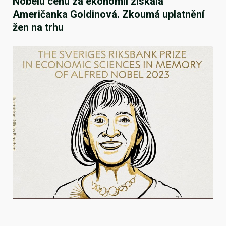
Nobelu cenu za ekonomii získala
Američanka Goldinová. Zkoumá uplatnění
žen na trhu