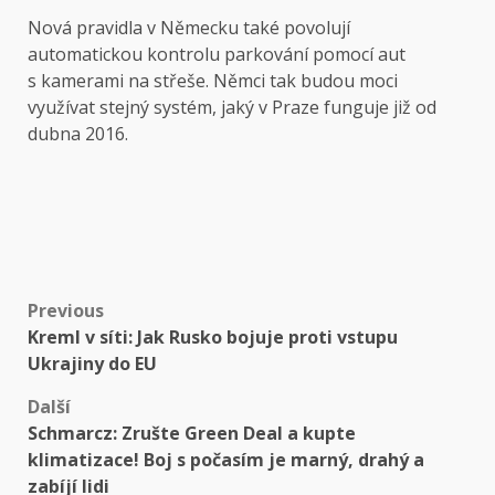
Nová pravidla v Německu také povolují
automatickou kontrolu parkování pomocí aut
s kamerami na střeše. Němci tak budou moci
využívat stejný systém, jaký v Praze funguje již od
dubna 2016.
Post
Previous
Kreml v síti: Jak Rusko bojuje proti vstupu
navigation
Ukrajiny do EU
Další
Schmarcz: Zrušte Green Deal a kupte
klimatizace! Boj s počasím je marný, drahý a
zabíjí lidi