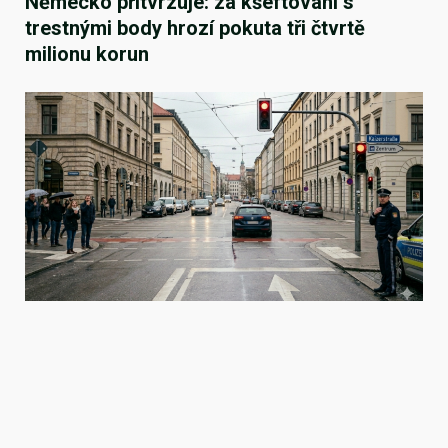
Německo přitvrzuje: za kšeftování s
trestnými body hrozí pokuta tři čtvrtě
milionu korun