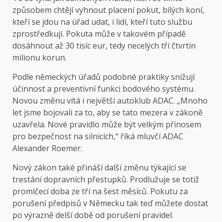
způsobem chtějí vyhnout placení pokut, bílých koní,
kteří se jdou na úřad udat, i lidí, kteří tuto službu
zprostředkují. Pokuta může v takovém případě
dosáhnout až 30 tisíc eur, tedy necelých tří čtvrtin
milionu korun.
Podle německých úřadů podobné praktiky snižují
účinnost a preventivní funkci bodového systému.
Novou změnu vítá i největší autoklub ADAC. „Mnoho
let jsme bojovali za to, aby se tato mezera v zákoně
uzavřela. Nové pravidlo může být velkým přínosem
pro bezpečnost na silnicích,“ říká mluvčí ADAC
Alexander Roemer.
Nový zákon také přináší další změnu týkající se
trestání dopravních přestupků. Prodlužuje se totiž
promlčecí doba ze tří na šest měsíců. Pokutu za
porušení předpisů v Německu tak teď můžete dostat
po výrazně delší době od porušení pravidel.