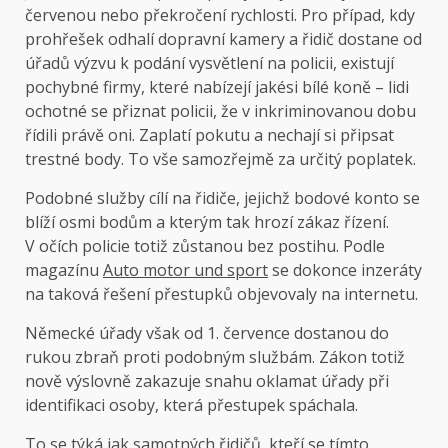
červenou nebo překročení rychlosti. Pro případ, kdy
prohřešek odhalí dopravní kamery a řidič dostane od
úřadů výzvu k podání vysvětlení na policii, existují
pochybné firmy, které nabízejí jakési bílé koně – lidi
ochotné se přiznat policii, že v inkriminovanou dobu
řídili právě oni. Zaplatí pokutu a nechají si připsat
trestné body. To vše samozřejmě za určitý poplatek.
Podobné služby cílí na řidiče, jejichž bodové konto se
blíží osmi bodům a kterým tak hrozí zákaz řízení.
V očích policie totiž zůstanou bez postihu. Podle
magazínu
Auto motor und sport
se dokonce inzeráty
na taková řešení přestupků objevovaly na internetu.
Německé úřady však od 1. července dostanou do
rukou zbraň proti podobným službám. Zákon totiž
nově výslovně zakazuje snahu oklamat úřady při
identifikaci osoby, která přestupek spáchala.
To se týká jak samotných řidičů, kteří se tímto