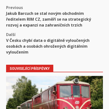
Post
Previous
Jakub Barcuch se stal novým obchodním
navigation
ředitelem RIM CZ, zaměří se na strategický
rozvoj a expanzi na zahraničních trzích
Další
V Česku chybí data o digitálně vyloučených
osobách a osobách ohrožených digitálním
vyloučením
SOUVISEJÍCÍ PŘÍSPĚVKY