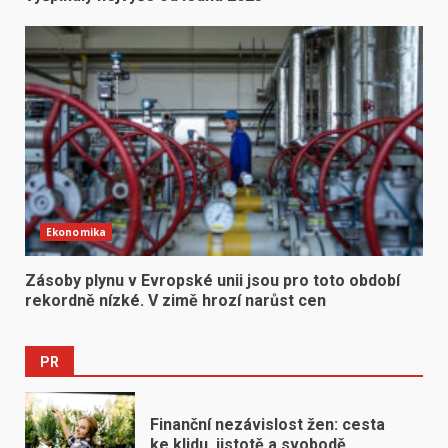
Ekonomika
Zásoby plynu v Evropské unii jsou pro toto období
rekordně nízké. V zimě hrozí narůst cen
PR
Finanční nezávislost žen: cesta
ke klidu, jistotě a svobodě