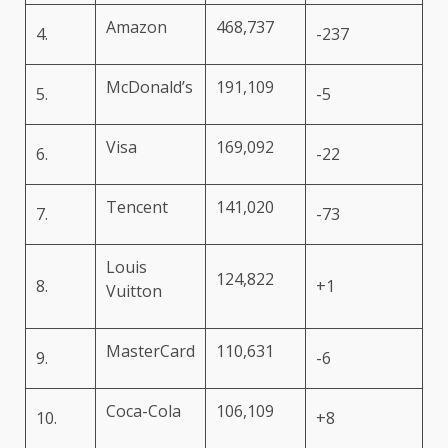
Amazon
468,737
4.
-237
McDonald’s
191,109
5.
-5
Visa
169,092
6.
-22
Tencent
141,020
7.
-73
Louis
124,822
8.
+1
Vuitton
MasterCard
110,631
9.
-6
Coca-Cola
106,109
10.
+8