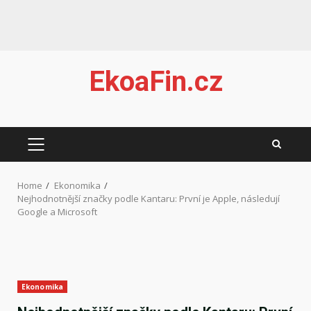
Skip
EkoaFin.cz
to
content
PRIMARY
MENU
Home
Ekonomika
Nejhodnotnější značky podle Kantaru: První je Apple, následují
Google a Microsoft
Ekonomika