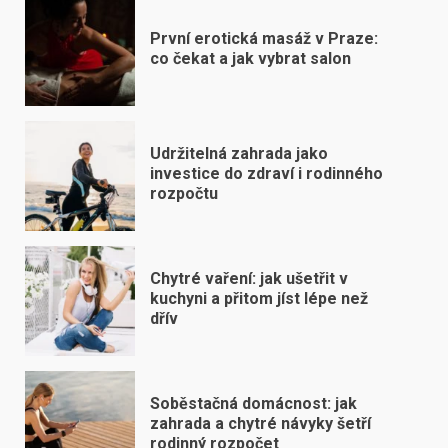
První erotická masáž v Praze:
co čekat a jak vybrat salon
Udržitelná zahrada jako
investice do zdraví i rodinného
rozpočtu
Chytré vaření: jak ušetřit v
kuchyni a přitom jíst lépe než
dřív
Soběstačná domácnost: jak
zahrada a chytré návyky šetří
rodinný rozpočet