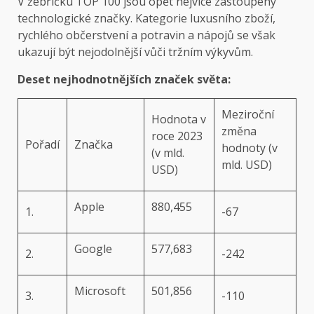
V žebříčku TOP 100 jsou opět nejvíce zastoupeny
technologické značky. Kategorie luxusního zboží,
rychlého občerstvení a potravin a nápojů se však
ukazují být nejodolnější vůči tržním výkyvům.
Deset nejhodnotnějších značek světa:
Meziroční
Hodnota v
změna
roce 2023
Pořadí
Značka
hodnoty (v
(v mld.
mld. USD)
USD)
Apple
880,455
1.
-67
Google
577,683
2.
-242
Microsoft
501,856
3.
-110