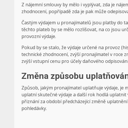
Z nájemní smlouvy by mělo i vyplývat, zda je ná
zhodnocení, popřípadě zda je pak může odepisova
Častým výdajem u pronajímatelů jsou platby do ta
těchto plateb by se mělo rozlišovat, na co jsou ur
provozní výdaje.
Pokud by se stalo, že výdaje určené na provoz (hi
technické zhodnocení, zvýší pronajímatel v roce 
zvýší vstupní cenu pro účely daňového odpisování
Změna způsobu uplatňován
Způsob, jakým pronajímatel uplatňuje výdaje, je m
uplatní skutečné výdaje a další rok hodlá uplatn
přiznání za období předcházející změně uplatnění
pohledávky.