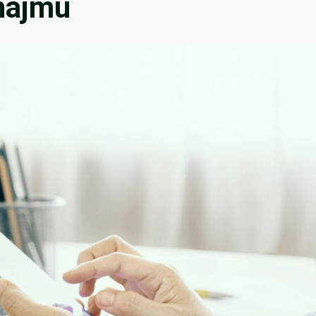
onájmu