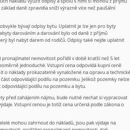
ích nákladů využít odpisy a spolu s nimi si mohou z příjmů
 základ daně zpravidla sníží výrazně více než paušální
vykle bývají odpisy bytu. Uplatnit je lze jen pro byty
 nabyty darováním a darování bylo od daně z příjmů
erý byl nabyt darem od rodičů. Odpisy také nejde uplatnit
 pronajímatel nemovitost pořídil v době kratší než 5 let
 poměrně jednoduché. Vstupní cena odpovídá kupní ceně
ýšit o náklady prokazatelně vynaložené na opravu a technick
 část odpovídající podílu na pozemku. Jelikož pozemky nelze
t odpovídající podílu na pozemku a bytu.
ety před zahájením nájmu, bude nutné nechat si vypracovat
výdaje. Vstupní cenou je totiž cena určená podle zákona o
atelé mohou zahrnout do nákladů, jsou pak výdaje na
movitosti, pojištění pronajímané nemovitosti, daň