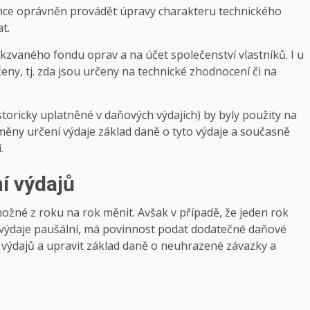
jemce oprávněn provádět úpravy charakteru technického
t.
kzvaného fondu oprav a na účet společenství vlastníků. I u
čeny, tj. zda jsou určeny na technické zhodnocení či na
storicky uplatněné v daňových výdajích) by byly použity na
změny určení výdaje základ daně o tyto výdaje a současně
.
í výdajů
ožné z roku na rok měnit. Avšak v případě, že jeden rok
it výdaje paušální, má povinnost podat dodatečné daňové
 výdajů a upravit základ daně o neuhrazené závazky a