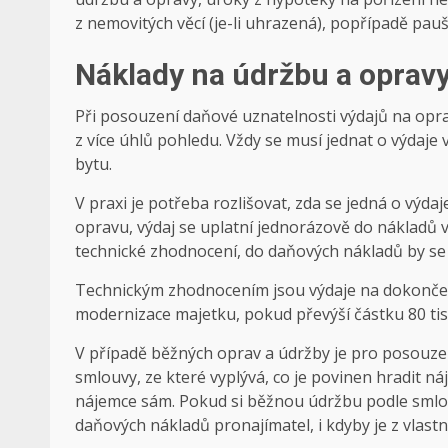
z nemovitých věcí (je-li uhrazená), popřípadě pauš
Náklady na údržbu a oprav
Při posouzení daňové uznatelnosti výdajů na opra
z více úhlů pohledu. Vždy se musí jednat o výdaje
bytu.
V praxi je potřeba rozlišovat, zda se jedná o výda
opravu, výdaj se uplatní jednorázově do nákladů v
technické zhodnocení, do daňových nákladů by se
Technickým zhodnocením jsou výdaje na dokončené
modernizace majetku, pokud převýší částku 80 tis
V případě běžných oprav a údržby je pro posouze
smlouvy, ze které vyplývá, co je povinen hradit n
nájemce sám. Pokud si běžnou údržbu podle smlou
daňových nákladů pronajímatel, i kdyby je z vlastní