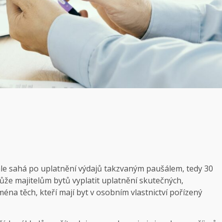
tále sahá po uplatnění výdajů takzvaným paušálem, tedy 30
ůže majitelům bytů vyplatit uplatnění skutečných,
éna těch, kteří mají byt v osobním vlastnictví pořízený