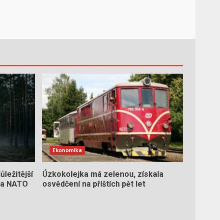
Ekonomika
ležitější
Úzkokolejka má zelenou, získala
 na NATO
osvědčení na příštích pět let