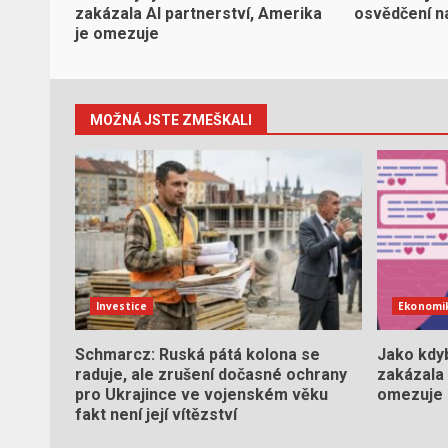
zakázala AI partnerství, Amerika
osvědčení na
je omezuje
MOŽNÁ JSTE ZMEŠKALI
Investice
Ekonomi
Schmarcz: Ruská pátá kolona se
Jako kdyb
raduje, ale zrušení dočasné ochrany
zakázala 
pro Ukrajince ve vojenském věku
omezuje
fakt není její vítězství