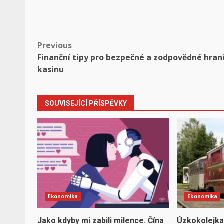
Post
Previous
Finanční tipy pro bezpečné a zodpovědné hraní
navigation
kasinu
SOUVISEJÍCÍ PŘÍSPĚVKY
Ekonomika
Ekonomika
Jako kdyby mi zabili milence. Čína
Úzkokolejka