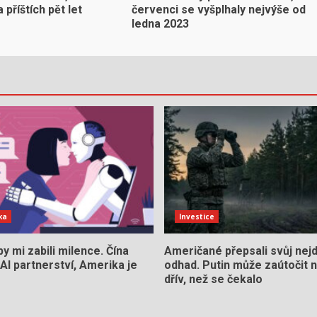
 příštích pět let
červenci se vyšplhaly nejvýše od
ledna 2023
ka
Investice
y mi zabili milence. Čína
Američané přepsali svůj nejdů
AI partnerství, Amerika je
odhad. Putin může zaútočit
dřív, než se čekalo