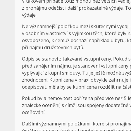
V takovém případě totiž mohou bez větších vedlejš
z pronájmu odečíst i další prokazatelné výdaje. To
výdaje.
Nejvýznamnější položkou mezi skutečnými výdaji ob
v osobním vlastnictví s výjimkou těch, které byly
osvobozeno, k čemuž dochází například u bytu, kt
při nájmu družstevních bytů.
Odpis se stanoví z takzvané vstupní ceny. Pokud si
před zahájením nájmu, je stanovení vstupní ceny
vyplývající z kupní smlouvy. Tu je ještě možné zv
zhodnocení. Kupní cena v praxi obvykle zahrnuje i
odepisovat, měla by se kupní cena rozdělit na čás
Pokud byla nemovitost pořízena před více než 5 l
znalecké ocenění, s čímž jsou spojeny dodatečné 
oceňování.
Dalšími významnými položkami, které si pronajím
údržbu a opravy, úroky z hypotéky na pořízení ne