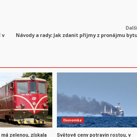
Dalš
 v
Návody a rady: Jak zdanit příjmy z pronájmu byt
Ekonomika
 má zelenou, získala
Světové ceny potravin rostou, v