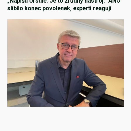
„Napíšu Ursule. Je to zrůdný nástroj.“ ANO
slíbilo konec povolenek, experti reagují