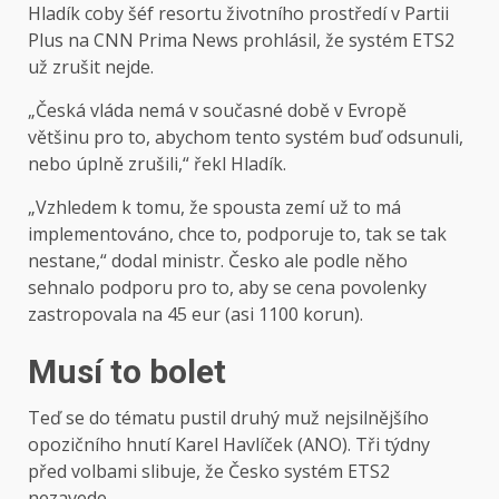
Hladík coby šéf resortu životního prostředí v Partii
Plus na CNN Prima News prohlásil, že systém ETS2
už zrušit nejde.
„Česká vláda nemá v současné době v Evropě
většinu pro to, abychom tento systém buď odsunuli,
nebo úplně zrušili,“ řekl Hladík.
„Vzhledem k tomu, že spousta zemí už to má
implementováno, chce to, podporuje to, tak se tak
nestane,“ dodal ministr. Česko ale podle něho
sehnalo podporu pro to, aby se cena povolenky
zastropovala na 45 eur (asi 1100 korun).
Musí to bolet
Teď se do tématu pustil druhý muž nejsilnějšího
opozičního hnutí Karel Havlíček (ANO). Tři týdny
před volbami slibuje, že Česko systém ETS2
nezavede.