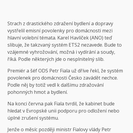
Strach z drastického zdražení bydlení a dopravy
vystřelil emisní povolenky pro domácnosti mezi
hlavní volební témata. Karel Havlíček (ANO) teď
slibuje, že takzvaný systém ETS2 nezavede. Bude to
vzájemné vyhrožování, možná i vydírání a soudy,
říká. Podle některých jde o nesplnitelný slib.
Premiér a šéf ODS Petr Fiala už dříve řekl, že systém
povolenek pro domácnosti Česko zavádět nechce.
Podle něj by totiž vedl k dalšímu zdražování
pohonných hmot a bydlení.
Na konci června pak Fiala tvrdil, že kabinet bude
hledat v Evropské unii podporu pro odložení nebo
úplné zrušení systému.
Jenže o měsíc později ministr Fialovy vlády Petr