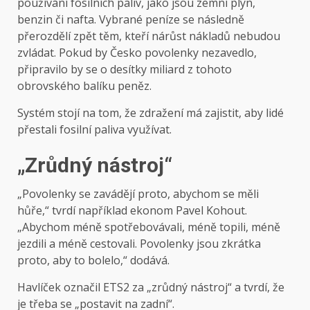
používání fosilních paliv, jako jsou zemní plyn,
benzin či nafta. Vybrané peníze se následně
přerozdělí zpět těm, kteří nárůst nákladů nebudou
zvládat. Pokud by Česko povolenky nezavedlo,
připravilo by se o desítky miliard z tohoto
obrovského balíku peněz.
Systém stojí na tom, že zdražení má zajistit, aby lidé
přestali fosilní paliva využívat.
„Zrůdný nástroj“
„Povolenky se zavádějí proto, abychom se měli
hůře,“ tvrdí například ekonom Pavel Kohout.
„Abychom méně spotřebovávali, méně topili, méně
jezdili a méně cestovali. Povolenky jsou zkrátka
proto, aby to bolelo,“ dodává.
Havlíček označil ETS2 za „zrůdný nástroj“ a tvrdí, že
je třeba se „postavit na zadní“.