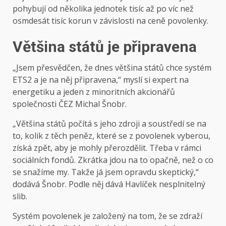
pohybují od několika jednotek tisíc až po víc než
osmdesát tisíc korun v závislosti na ceně povolenky.
Většina států je připravena
„Jsem přesvědčen, že dnes většina států chce systém
ETS2 a je na něj připravena,“ myslí si expert na
energetiku a jeden z minoritních akcionářů
společnosti ČEZ Michal Šnobr.
„Většina států počítá s jeho zdroji a soustředí se na
to, kolik z těch peněz, které se z povolenek vyberou,
získá zpět, aby je mohly přerozdělit. Třeba v rámci
sociálních fondů. Zkrátka jdou na to opačně, než o co
se snažíme my. Takže já jsem opravdu skeptický,“
dodává Šnobr. Podle něj dává Havlíček nesplnitelný
slib.
Systém povolenek je založený na tom, že se zdraží