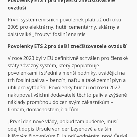
Povolenky ETS 1 pro největší znečišťovatele
ovzduší
První systém emisních povolenek platí už od roku
2005 pro elektrárny, hutě, cementárny, sklárny a
další velké „žrouty“ fosilní energie.
Povolenky ETS 2 pro další znečišťovatele ovzduší
V roce 2023 byl v EU definitivně schválen pro členské
státy závazný systém, který zpoplatňuje
povolenkami i střední a menší podniky, uvádějící na
trh fosilní paliva – benzín, naftu a také zemní plyn a
uhlí pro vytápění. Povolenky budou od roku 2027
nakupovat všichni dodavatelé těchto paliv a zvýšené
náklady promítnou do cen svým zákazníkům –
firmám, domácnostem, řidičům.
„První den nové vlády, pokud tam budeme, musí
odejít dopis Ursule von der Leyenové a dalším
klíčovým činovníkům EU s odůvodněním, proč Česká