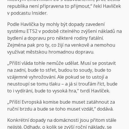
republika není připravena to přijmout,“ řekl Havlíček
v podcastu Insider.
Podle Havlíčka by mohly být dopady zavedení
systému ETS2 v podobě citelného zvýšení nákladů na
bydlení a dopravu pro některé rodiny fatální.
Zejména pak pro ty, co žijí na venkově a nemohou
využívat městskou hromadnou dopravu.
„Příští vláda tohle nemůže udělat. Musí se postavit
na zadní, bude to střet, budou to soudy, bude to
vzájemné vyhrožování. Ale pokud se to ustojí a
neustoupí se tomu tlaku – a já si troufám říct, bude
to i vydírání, bude to vysoká hra,“ tvrdí Havlíček.
„Příští Evropská komise bude muset zatáhnout za
ruční brzdu a bude se toho muset vzdát,“ dodává.
Konkrétní dopady na domácnosti jsou přitom stále
nejisté. Odhady, o kolik se zvýší roční náklady, se