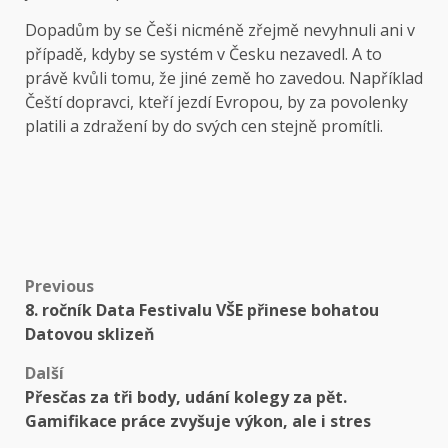
Dopadům by se Češi nicméně zřejmě nevyhnuli ani v
případě, kdyby se systém v Česku nezavedl. A to
právě kvůli tomu, že jiné země ho zavedou. Například
Čeští dopravci, kteří jezdí Evropou, by za povolenky
platili a zdražení by do svých cen stejně promítli.
Post
Previous
8. ročník Data Festivalu VŠE přinese bohatou
navigation
Datovou sklizeň
Další
Přesčas za tři body, udání kolegy za pět.
Gamifikace práce zvyšuje výkon, ale i stres