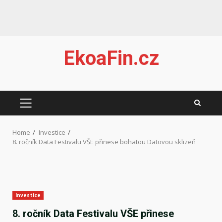
Skip
EkoaFin.cz
to
content
PRIMARY
MENU
Home
Investice
8. ročník Data Festivalu VŠE přinese bohatou Datovou sklizeň
Investice
8. ročník Data Festivalu VŠE přinese