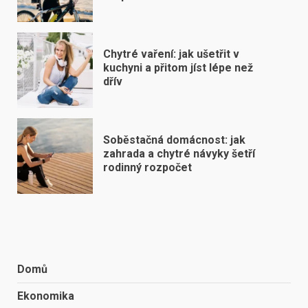
Chytré vaření: jak ušetřit v
kuchyni a přitom jíst lépe než
dřív
Soběstačná domácnost: jak
zahrada a chytré návyky šetří
rodinný rozpočet
Domů
Ekonomika