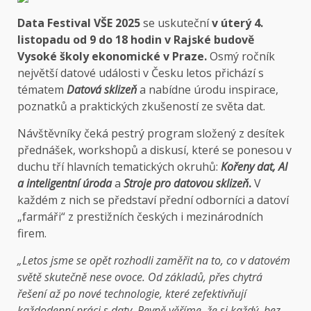
Data Festival VŠE 2025
se uskuteční
v úterý 4.
listopadu od 9 do 18 hodin v Rajské budově
Vysoké školy ekonomické v Praze.
Osmý ročník
největší datové události v Česku letos přichází s
tématem
Datová sklizeň
a nabídne úrodu inspirace,
poznatků a praktických zkušeností ze světa dat.
Návštěvníky čeká pestrý program složený z desítek
přednášek, workshopů a diskusí, které se ponesou v
duchu tří hlavních tematických okruhů:
Kořeny dat, AI
a inteligentní úroda
a
Stroje pro datovou sklizeň
.
V
každém z nich se představí přední odborníci a datoví
„farmáři“ z prestižních českých i mezinárodních
firem.
„Letos jsme se opět rozhodli zaměřit na to, co v datovém
světě skutečně nese ovoce. Od základů, přes chytrá
řešení až po nové technologie, které zefektivňují
každodenní práci s daty. Pevně věříme, že si každý, bez