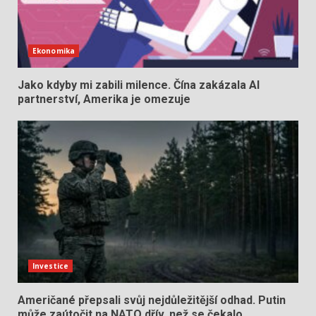
Ekonomika
Jako kdyby mi zabili milence. Čína zakázala AI
partnerství, Amerika je omezuje
Investice
Američané přepsali svůj nejdůležitější odhad. Putin
může zaútočit na NATO dřív, než se čekalo