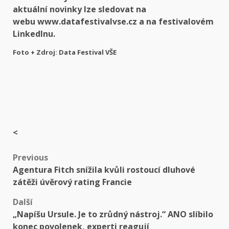
aktuální novinky lze sledovat na
webu
www.datafestivalvse.cz
a na
festivalovém
LinkedInu
.
Foto + Zdroj:
Data Festival VŠE
<
Post
Previous
Agentura Fitch snížila kvůli rostoucí dluhové
navigation
zátěži úvěrový rating Francie
Další
„Napíšu Ursule. Je to zrůdný nástroj.“ ANO slíbilo
konec povolenek, experti reagují