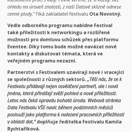
ohledu na úroveň znalostí, z naší Datové sklizně odnese
cenné plody,“
říká zakladatel festivalu
Ota Novotný.
Vedle odborného programu nabídne Festival
také
příležitosti k networkingu
a rozšířené
možnosti pro domluvu schůzek přes platformu
Eventee. Díky tomu bude možné navázat nové
kontakty a diskutovat témata, která ve
veřejném programu nezazní.
Partnerství s Festivalem uzavírají nové i vracející
se společnosti z různých sektorů.
„Těší nás, že se k
Festivalu přidávají nejen osvědčení partneři, ale i nová
jména, která přinášejí svěží pohled a nové příležitosti.
Letos nás čeká opravdu bohatá úroda. Webová stránka
Data Festivalu VŠE navíc během podzimních měsíců
poslouží jako platforma k nalezení pracovních příležitostí
v oblasti dat
,
“
doplňuje ředitelka Festivalu
Kamila
Rychtaříková.