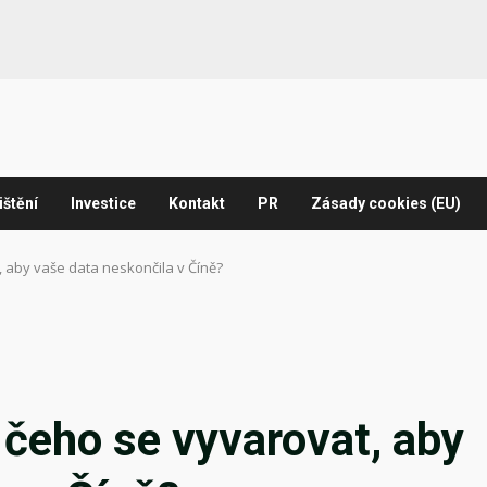
ištění
Investice
Kontakt
PR
Zásady cookies (EU)
, aby vaše data neskončila v Číně?
 čeho se vyvarovat, aby