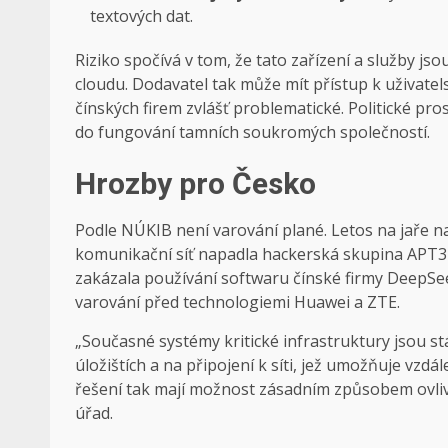
textových dat.
Riziko spočívá v tom, že tato zařízení a služby j
cloudu. Dodavatel tak může mít přístup k uživatel
čínských firem zvlášť problematické. Politické pr
do fungování tamních soukromých společností.
Hrozby pro Česko
Podle NÚKIB není varování plané. Letos na jaře na
komunikační síť napadla hackerská skupina APT31
zakázala používání softwaru čínské firmy DeepSee
varování před technologiemi Huawei a ZTE.
„Současné systémy kritické infrastruktury jsou stá
úložištích a na připojení k síti, jež umožňuje vz
řešení tak mají možnost zásadním způsobem ovlivň
úřad.