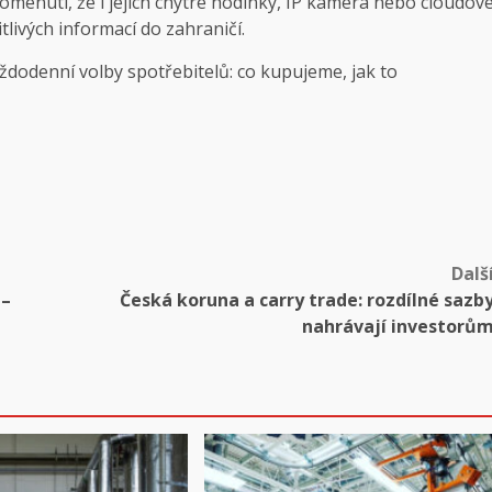
pomenutí, že i jejich chytré hodinky, IP kamera nebo cloudov
livých informací do zahraničí.
aždodenní volby spotřebitelů: co kupujeme, jak to
Dalš
 –
Česká koruna a carry trade: rozdílné sazb
nahrávají investorů