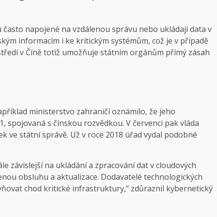
sou často napojené na vzdálenou správu nebo ukládají data v
ským informacím i ke kritickým systémům, což je v případě
ostředí v Číně totiž umožňuje státním orgánům přímý zásah
příklad ministerstvo zahraničí oznámilo, že jeho
, spojovaná s čínskou rozvědkou. V červenci pak vláda
k ve státní správě. Už v roce 2018 úřad vydal podobné
le závislejší na ukládání a zpracování dat v cloudových
dálenou obsluhu a aktualizace. Dodavatelé technologických
ovat chod kritické infrastruktury,“ zdůraznil kybernetický