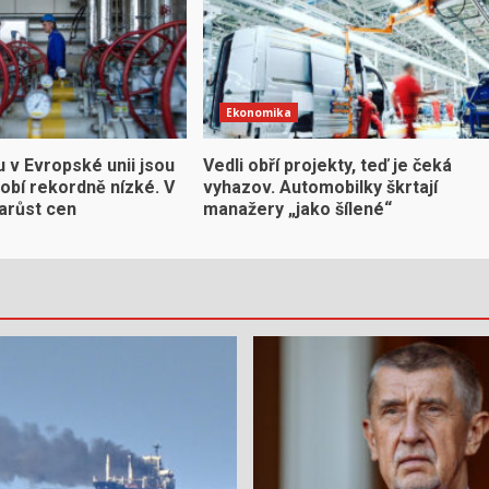
Ekonomika
 v Evropské unii jsou
Vedli obří projekty, teď je čeká
obí rekordně nízké. V
vyhazov. Automobilky škrtají
narůst cen
manažery „jako šílené“