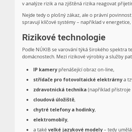
v analýze rizik a na zjištěná rizika reagovat přij
Nejde tedy o plošný zákaz, ale o právní povinnost z
spravují klíčové systémy – například v energetice,
Rizikové technologie
Podle NÚKIB se varování týká širokého spektra te
domácnostech. Mezi rizikové výrobky a služby patř
IP kamery
přenášející obraz on-line,
střídače pro fotovoltaické elektrárny
a tz
zdravotnická technika
(například přístroje 
cloudová úložiště
,
chytré telefony a hodinky
,
elektromobily
,
a také
velké jazykové modely
– tedy umělá