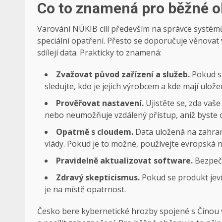
Co to znamená pro běžné 
Varování NÚKIB cílí především na správce systémů 
speciální opatření. Přesto se doporučuje věnovat 
sdílejí data. Prakticky to znamená:
Zvažovat původ zařízení a služeb.
Pokud si
sledujte, kdo je jejich výrobcem a kde mají ulože
Prověřovat nastavení.
Ujistěte se, zda vaš
nebo neumožňuje vzdálený přístup, aniž byste o
Opatrně s cloudem.
Data uložená na zahran
vlády. Pokud je to možné, používejte evropská n
Pravidelně aktualizovat software.
Bezpečn
Zdravý skepticismus.
Pokud se produkt jeví
je na místě opatrnost.
Česko bere kybernetické hrozby spojené s Čínou v