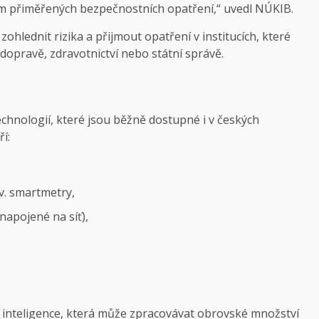
etím přiměřených bezpečnostních opatření,“ uvedl
NÚKIB
.
ohlednit rizika a přijmout opatření v institucích, které
 dopravě, zdravotnictví nebo státní správě.
chnologií, které jsou běžně dostupné i v českých
í:
v. smartmetry,
napojené na síť),
 inteligence, která může zpracovávat obrovské množství