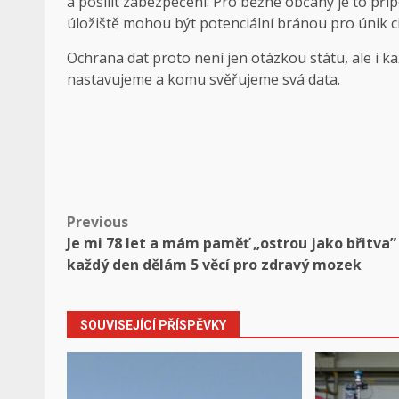
a posílit zabezpečení. Pro běžné občany je to při
úložiště mohou být potenciální bránou pro únik cit
Ochrana dat proto není jen otázkou státu, ale i k
nastavujeme a komu svěřujeme svá data.
Post
Previous
Je mi 78 let a mám paměť „ostrou jako břitva”
navigation
každý den dělám 5 věcí pro zdravý mozek
SOUVISEJÍCÍ PŘÍSPĚVKY