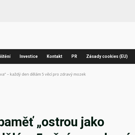
ištění
Investice
Kontakt
PR
Zásady cookies (EU)
itva” – každý den dělám 5 věcí pro zdravý mozek
paměť „ostrou jako