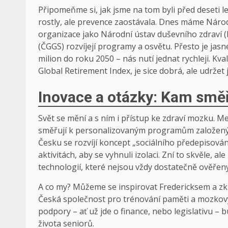
Připomeňme si, jak jsme na tom byli před deseti 
rostly, ale prevence zaostávala. Dnes máme Náro
organizace jako Národní ústav duševního zdraví 
(ČGGS) rozvíjejí programy a osvětu. Přesto je jas
milion do roku 2050 – nás nutí jednat rychleji. Kva
Global Retirement Index, je sice dobrá, ale udržet 
Inovace a otázky: Kam sm
Svět se mění a s ním i přístup ke zdraví mozku. M
směřují k personalizovaným programům založeným n
Česku se rozvíjí koncept „sociálního předepisován
aktivitách, aby se vyhnuli izolaci. Zní to skvěle, 
technologií, které nejsou vždy dostatečně ověřeny
A co my? Můžeme se inspirovat Fredericksem a zkus
Česká společnost pro trénování paměti a mozkový
podpory – ať už jde o finance, nebo legislativu – 
života seniorů.