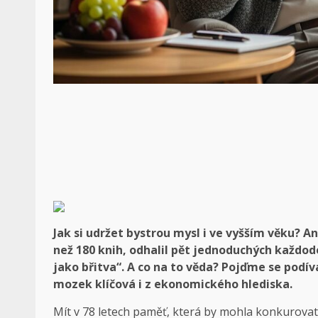
Jak si udržet bystrou mysl i ve vyšším věku? A
než 180 knih, odhalil pět jednoduchých každo
jako břitva“. A co na to věda? Pojďme se podí
mozek klíčová i z ekonomického hlediska.
Mít v 78 letech paměť, která by mohla konkurovat