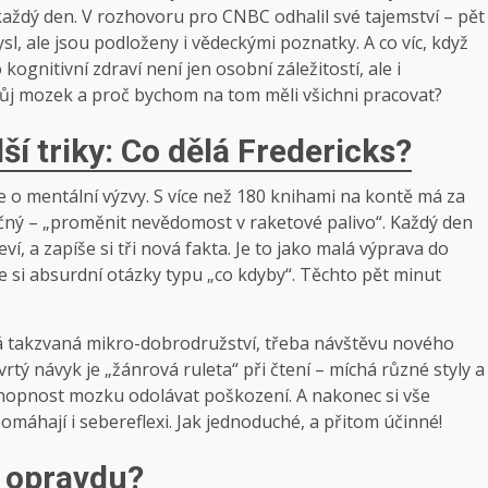
každý den. V rozhovoru pro CNBC odhalil své tajemství – pět
l, ale jsou podloženy i vědeckými poznatky. A co víc, když
kognitivní zdraví není jen osobní záležitostí, ale i
ůj mozek a proč bychom na tom měli všichni pracovat?
 triky: Co dělá Fredericks?
 o mentální výzvy. S více než 180 knihami na kontě má za
načný – „proměnit nevědomost v raketové palivo“. Každý den
, a zapíše si tři nová fakta. Je to jako malá výprava do
e si absurdní otázky typu „co kdyby“. Těchto pět minut
ká takzvaná mikro-dobrodružství, třeba návštěvu nového
rtý návyk je „žánrová ruleta“ při čtení – míchá různé styly a
schopnost mozku odolávat poškození. A nakonec si vše
omáhají i sebereflexi. Jak jednoduché, a přitom účinné!
o opravdu?