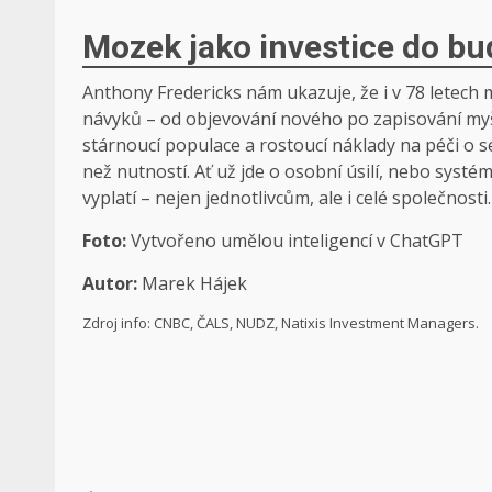
Mozek jako investice do b
Anthony Fredericks nám ukazuje, že i v 78 letech 
návyků – od objevování nového po zapisování myšle
stárnoucí populace a rostoucí náklady na péči o s
než nutností. Ať už jde o osobní úsilí, nebo systé
vyplatí – nejen jednotlivcům, ale i celé společnosti
Foto:
Vytvořeno umělou inteligencí v ChatGPT
Autor:
Marek Hájek
Zdroj info:
CNBC, ČALS, NUDZ, Natixis Investment Managers.