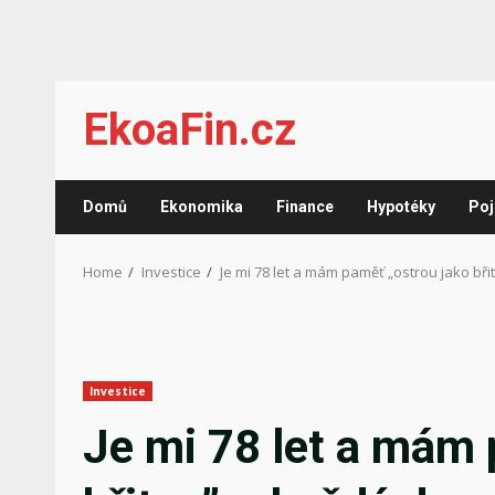
Skip
EkoaFin.cz
to
content
Domů
Ekonomika
Finance
Hypotéky
Poj
Home
Investice
Je mi 78 let a mám paměť „ostrou jako bř
Investice
Je mi 78 let a mám 