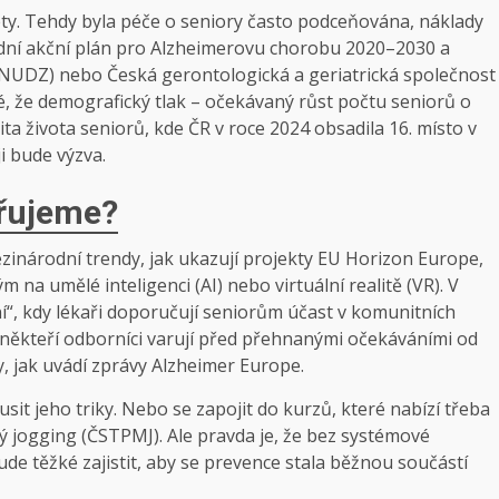
lety. Tehdy byla péče o seniory často podceňována, náklady
dní akční plán pro Alzheimerovu chorobu 2020–2030 a
(NUDZ) nebo Česká gerontologická a geriatrická společnost
né, že demografický tlak – očekávaný růst počtu seniorů o
lita života seniorů, kde ČR v roce 2024 obsadila 16. místo v
ji bude výzva.
ěřujeme?
ezinárodní trendy, jak ukazují projekty EU Horizon Europe,
a umělé inteligenci (AI) nebo virtuální realitě (VR). V
í“, kdy lékaři doporučují seniorům účast v komunitních
ale někteří odborníci varují před přehnanými očekáváními od
, jak uvádí zprávy Alzheimer Europe.
it jeho triky. Nebo se zapojit do kurzů, které nabízí třeba
 jogging (ČSTPMJ). Ale pravda je, že bez systémové
bude těžké zajistit, aby se prevence stala běžnou součástí