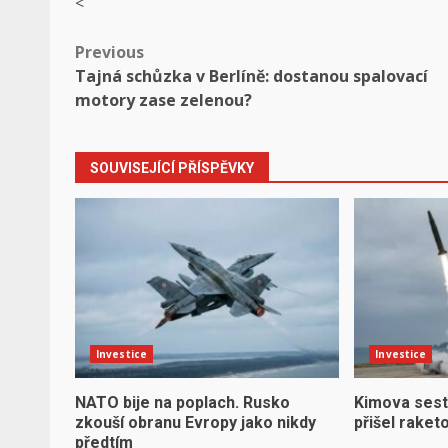
<
Post
Previous
Tajná schůzka v Berlíně: dostanou spalovací
navigation
motory zase zelenou?
SOUVISEJÍCÍ PŘÍSPĚVKY
Investice
Investice
NATO bije na poplach. Rusko
Kimova sest
zkouší obranu Evropy jako nikdy
přišel raket
předtím