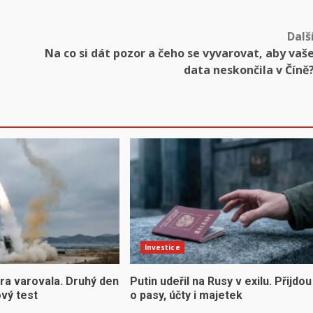
Dalš
Na co si dát pozor a čeho se vyvarovat, aby vaš
data neskončila v Číně
Investice
ra varovala. Druhý den
Putin udeřil na Rusy v exilu. Přijdou
ový test
o pasy, účty i majetek