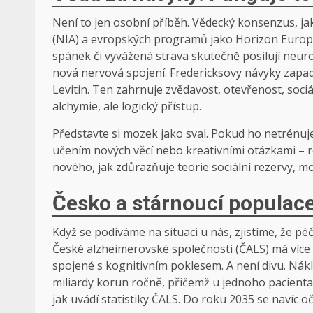
Není to jen osobní příběh. Vědecký konsenzus, jak
(NIA) a evropských programů jako Horizon Europe, p
spánek či vyvážená strava skutečně posilují neur
nová nervová spojení. Fredericksovy návyky zapa
Levitin. Ten zahrnuje zvědavost, otevřenost, soci
alchymie, ale logický přístup.
Představte si mozek jako sval. Pokud ho netrénuje
učením nových věcí nebo kreativními otázkami – ros
nového, jak zdůrazňuje teorie sociální rezervy, m
Česko a stárnoucí populace:
Když se podíváme na situaci u nás, zjistíme, že p
České alzheimerovské společnosti (ČALS) má více 
spojené s kognitivním poklesem. A není divu. Nákl
miliardy korun ročně, přičemž u jednoho pacienta 
jak uvádí statistiky ČALS. Do roku 2035 se navíc o