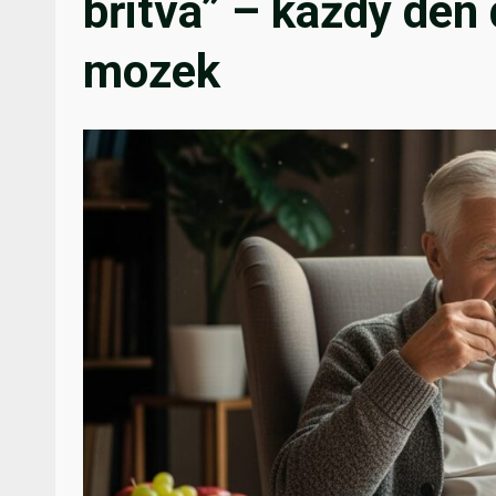
břitva” – každý den
mozek