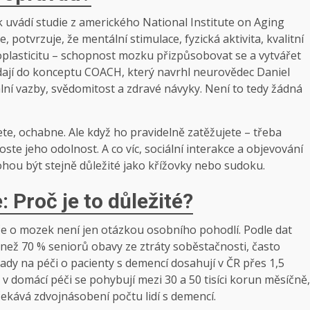
 uvádí studie z amerického National Institute on Aging
otvrzuje, že mentální stimulace, fyzická aktivita, kvalitní
oplasticitu – schopnost mozku přizpůsobovat se a vytvářet
dají do konceptu COACH, který navrhl neurovědec Daniel
ální vazby, svědomitost a zdravé návyky. Není to tedy žádná
te, ochabne. Ale když ho pravidelně zatěžujete – třeba
te jeho odolnost. A co víc, sociální interakce a objevování
ohou být stejně důležité jako křížovky nebo sudoku.
 Proč je to důležité?
éče o mozek není jen otázkou osobního pohodlí. Podle dat
než 70 % seniorů obavy ze ztráty soběstačnosti, často
ady na péči o pacienty s demencí dosahují v ČR přes 1,5
v domácí péči se pohybují mezi 30 a 50 tisíci korun měsíčně,
čekává zdvojnásobení počtu lidí s demencí.