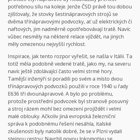
potřebnou sílu na koleje. Jenže ČSD právě tou dobou
zjišťovaly, že stovky šestinápravových strojů se
dvěma třínápravovými podvozky, ať už elektrických či
naftových, jim nadměrně opotřebovávají tratě. Navíc
vůbec nesměly na některé relace vjíždět, na jiných
měly omezenou nejvyšší rychlost.
Inspirace, jak tento rozpor vyřešit, se našla v Itálii. Ta
totiž měla podobně vedené tratě, jako my, na severu
navíc ještě zdolávající často velmi strmé hory.
Tamější inženýři si poradili po svém a místo dvou
třínápravových podvozků použili v roce 1940 u řady
E636 tři dvounápravové. A bylo po problému,
protože prostřední podvozek byl stranově posuvný
a stroj rázem mohl bez omezení projíždět i velmi
malé oblouky. Ačkoliv jiná evropská železniční
správa k podobnému řešení nesáhla, italské
zkušenosti byly natolik dobré, že se v Plzni vydali
stejnou cestou: Navrhli novou lokomotivu se