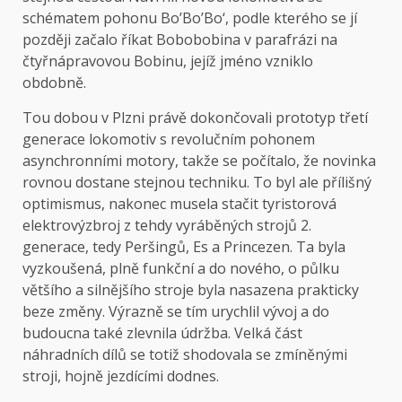
schématem pohonu Bo’Bo’Bo‘, podle kterého se jí
později začalo říkat Bobobobina v parafrázi na
čtyřnápravovou Bobinu, jejíž jméno vzniklo
obdobně.
Tou dobou v Plzni právě dokončovali prototyp třetí
generace lokomotiv s revolučním pohonem
asynchronními motory, takže se počítalo, že novinka
rovnou dostane stejnou techniku. To byl ale přílišný
optimismus, nakonec musela stačit tyristorová
elektrovýzbroj z tehdy vyráběných strojů 2.
generace, tedy Peršingů, Es a Princezen. Ta byla
vyzkoušená, plně funkční a do nového, o půlku
většího a silnějšího stroje byla nasazena prakticky
beze změny. Výrazně se tím urychlil vývoj a do
budoucna také zlevnila údržba. Velká část
náhradních dílů se totiž shodovala se zmíněnými
stroji, hojně jezdícími dodnes.