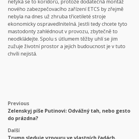
netýká se to koridorů, protože dodatečná montáž
nového zabezpečovacího zařízení ETCS by zřejmě
nebyla na dnes už zhruba třicetileté stroje
ekonomicky ospravedlnitelná. Jestli tedy chcete tyto
mastodonty zahlédnout v provozu, zbytečně to
neodkládejte. Spolu s útlumem těžby uhlí se jim
zužuje životní prostor a jejich budoucnost je v tuto
chvíli nejistá.
Post
Previous
Zelenskyj píše Putinovi: Odvážný tah, nebo gesto
navigation
do prázdna?
Další
Trump sleduje vzpouru ve vlastních řadách.