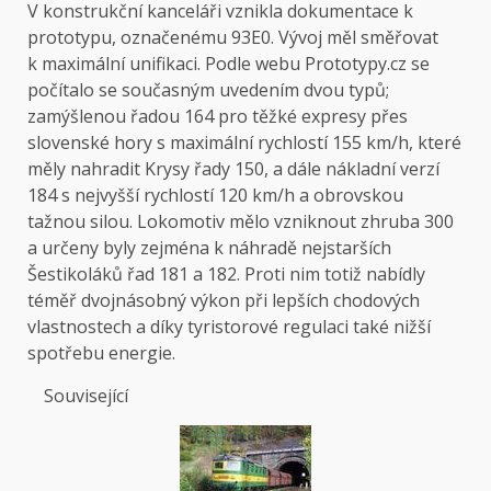
V konstrukční kanceláři vznikla dokumentace k
prototypu, označenému 93E0. Vývoj měl směřovat
k maximální unifikaci. Podle webu
Prototypy.cz
se
počítalo se současným uvedením dvou typů;
zamýšlenou řadou 164 pro těžké expresy přes
slovenské hory s maximální rychlostí 155 km/h, které
měly nahradit Krysy řady 150, a dále nákladní verzí
184 s nejvyšší rychlostí 120 km/h a obrovskou
tažnou silou. Lokomotiv mělo vzniknout zhruba 300
a určeny byly zejména k náhradě nejstarších
Šestikoláků řad 181 a 182. Proti nim totiž nabídly
téměř dvojnásobný výkon při lepších chodových
vlastnostech a díky tyristorové regulaci také nižší
spotřebu energie.
Související