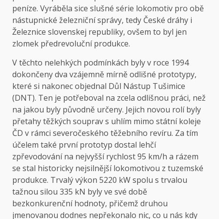
peníze. Vyráběla sice slušné série lokomotiv pro obě
nástupnické železniční správy, tedy České dráhy i
Železnice slovenskej republiky, ovšem to byl jen
zlomek předrevoluční produkce.
V těchto nelehkých podmínkách byly v roce 1994
dokončeny dva vzájemně mírně odlišné prototypy,
které si nakonec objednal Důl Nástup Tušimice
(DNT). Ten je potřeboval na zcela odlišnou práci, než
na jakou byly původně určeny. Jejich novou rolí byly
přetahy těžkých souprav s uhlím mimo státní koleje
ČD v rámci severočeského těžebního revíru. Za tím
účelem také první prototyp dostal lehčí
zpřevodování na nejvyšší rychlost 95 km/h a rázem
se stal historicky nejsilnější lokomotivou z tuzemské
produkce. Trvalý výkon 5220 kW spolu s trvalou
tažnou silou 335 kN byly ve své době
bezkonkurenční hodnoty, přičemž druhou
jmenovanou dodnes nepřekonalo nic, co u nás kdy