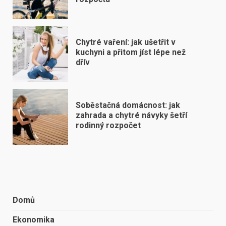
Chytré vaření: jak ušetřit v
kuchyni a přitom jíst lépe než
dřív
Soběstačná domácnost: jak
zahrada a chytré návyky šetří
rodinný rozpočet
Domů
Ekonomika