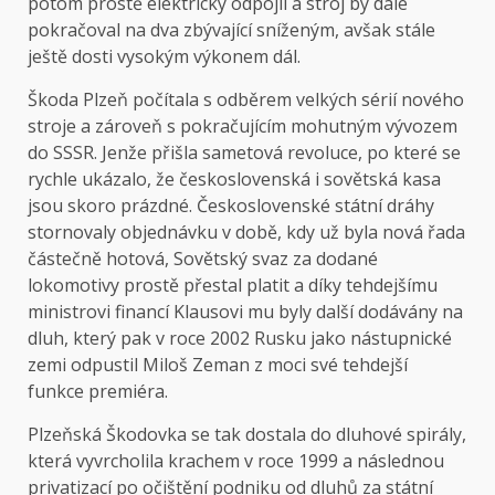
potom prostě elektricky odpojil a stroj by dále
pokračoval na dva zbývající sníženým, avšak stále
ještě dosti vysokým výkonem dál.
Škoda Plzeň počítala s odběrem velkých sérií nového
stroje a zároveň s pokračujícím mohutným vývozem
do SSSR. Jenže přišla sametová revoluce, po které se
rychle ukázalo, že československá i sovětská kasa
jsou skoro prázdné. Československé státní dráhy
stornovaly objednávku v době, kdy už byla nová řada
částečně hotová, Sovětský svaz za dodané
lokomotivy prostě přestal platit a díky tehdejšímu
ministrovi financí Klausovi mu byly další dodávány na
dluh, který pak v roce 2002 Rusku jako nástupnické
zemi odpustil Miloš Zeman z moci své tehdejší
funkce premiéra.
Plzeňská Škodovka se tak dostala do dluhové spirály,
která vyvrcholila krachem v roce 1999 a následnou
privatizací po očištění podniku od dluhů za státní