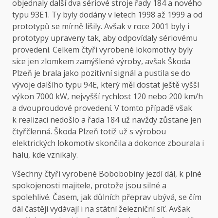
objednaly další dva sériové stroje řady 184 a nového
typu 93E1. Ty byly dodány v letech 1998 až 1999 a od
prototypů se mírně lišily. Avšak v roce 2001 byly i
prototypy upraveny tak, aby odpovídaly sériovému
provedení. Celkem čtyři vyrobené lokomotivy byly
sice jen zlomkem zamýšlené výroby, avšak Škoda
Plzeň je brala jako pozitivní signál a pustila se do
vývoje dalšího typu 94E, který měl dostat ještě vyšší
výkon 7000 kW, nejvyšší rychlost 120 nebo 200 km/h
a dvouproudové provedení. V tomto případě však
k realizaci nedošlo a řada 184 už navždy zůstane jen
čtyřčlenná. Škoda Plzeň totiž už s výrobou
elektrických lokomotiv skončila a dokonce zbourala i
halu, kde vznikaly.
Všechny čtyři vyrobené Bobobobiny jezdí dál, k plné
spokojenosti majitele, protože jsou silné a
spolehlivé. Časem, jak důlních přeprav ubývá, se čím
dál častěji vydávají i na státní železniční síť. Avšak