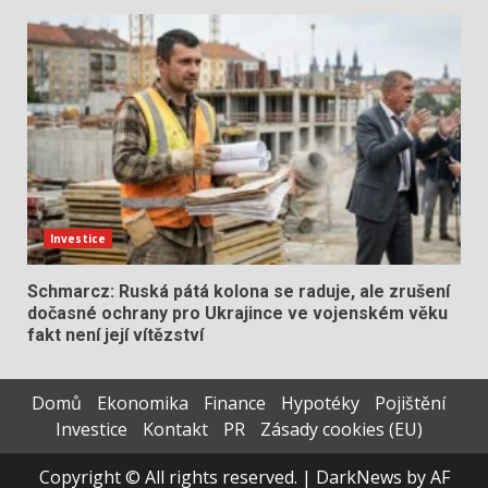
Investice
Schmarcz: Ruská pátá kolona se raduje, ale zrušení
dočasné ochrany pro Ukrajince ve vojenském věku
fakt není její vítězství
Domů
Ekonomika
Finance
Hypotéky
Pojištění
Investice
Kontakt
PR
Zásady cookies (EU)
Copyright © All rights reserved.
|
DarkNews
by AF