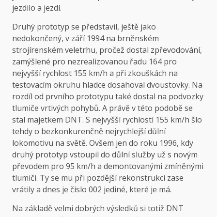
jezdilo a jezdí.
Druhý prototyp se představil, ještě jako
nedokončený, v září 1994 na brněnském
strojírenském veletrhu, pročež dostal zpřevodování,
zamýšlené pro nezrealizovanou řadu 164 pro
nejvyšší rychlost 155 km/h a při zkouškách na
testovacím okruhu hladce dosahoval dvoustovky. Na
rozdíl od prvního prototypu také dostal na podvozky
tlumiče vrtivých pohybů. A právě v této podobě se
stal majetkem DNT. S nejvyšší rychlostí 155 km/h šlo
tehdy o bezkonkurenčně nejrychlejší důlní
lokomotivu na světě. Ovšem jen do roku 1996, kdy
druhý prototyp vstoupil do důlní služby už s novým
převodem pro 95 km/h a demontovanými zmíněnými
tlumiči. Ty se mu při pozdější rekonstrukci zase
vrátily a dnes je číslo 002 jediné, které je má.
Na základě velmi dobrých výsledků si totiž DNT