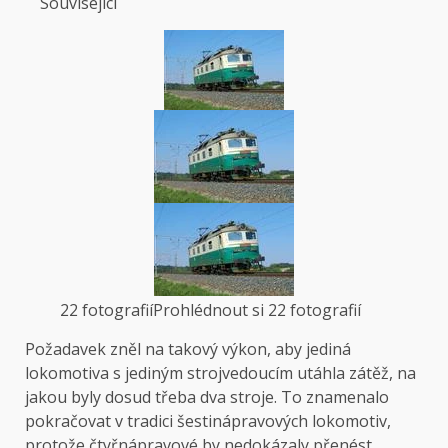
Související
22 fotografií
Prohlédnout si 22 fotografií
Požadavek zněl na takový výkon, aby jediná
lokomotiva s jediným strojvedoucím utáhla zátěž, na
jakou byly dosud třeba dva stroje. To znamenalo
pokračovat v tradici šestinápravových lokomotiv,
protože čtyřnápravové by nedokázaly přenést