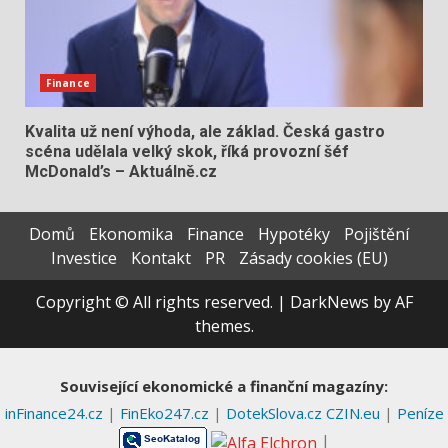
Finance
Kvalita už není výhoda, ale základ. Česká gastro
scéna udělala velký skok, říká provozní šéf
McDonald’s – Aktuálně.cz
Domů
Ekonomika
Finance
Hypotéky
Pojištění
Investice
Kontakt
PR
Zásady cookies (EU)
Copyright © All rights reserved.
|
DarkNews
by AF
themes.
Související ekonomické a finanční magazíny:
inFinance24.cz
|
FinEko247.cz
|
DotekSlova.cz
CZIN.eu
|
Peníze
|