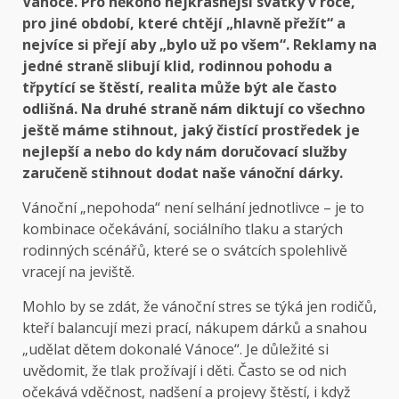
Vánoce. Pro někoho nejkrásnější svátky v roce,
pro jiné období, které chtějí „hlavně přežít“ a
nejvíce si přejí aby „bylo už po všem“. Reklamy na
jedné straně slibují klid, rodinnou pohodu a
třpytící se štěstí, realita může být ale často
odlišná. Na druhé straně nám diktují co všechno
ještě máme stihnout, jaký čistící prostředek je
nejlepší a nebo do kdy nám doručovací služby
zaručeně stihnout dodat naše vánoční dárky.
Vánoční „nepohoda“ není selhání jednotlivce – je to
kombinace očekávání, sociálního tlaku a starých
rodinných scénářů, které se o svátcích spolehlivě
vracejí na jeviště.
Mohlo by se zdát, že vánoční stres se týká jen rodičů,
kteří balancují mezi prací, nákupem dárků a snahou
„udělat dětem dokonalé Vánoce“. Je důležité si
uvědomit, že tlak prožívají i děti. Často se od nich
očekává vděčnost, nadšení a projevy štěstí, i když