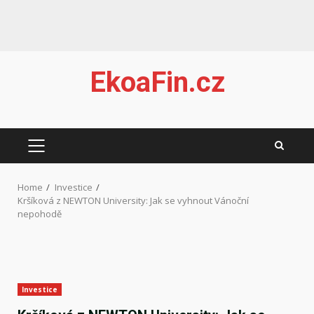
Skip
EkoaFin.cz
to
content
PRIMARY
MENU
Home
Investice
Kršíková z NEWTON University: Jak se vyhnout Vánoční
nepohodě
Investice