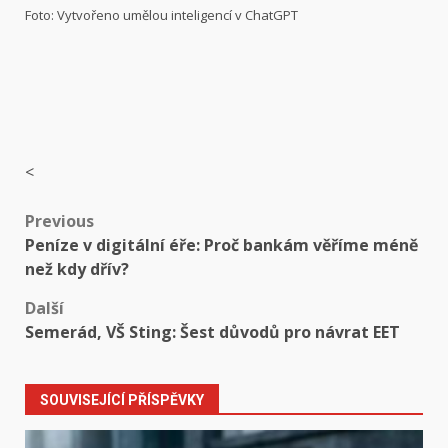
Foto: Vytvořeno umělou inteligencí v ChatGPT
<
Post
Previous
Peníze v digitální éře: Proč bankám věříme méně
navigation
než kdy dřív?
Další
Semerád, VŠ Sting: Šest důvodů pro návrat EET
SOUVISEJÍCÍ PŘÍSPĚVKY