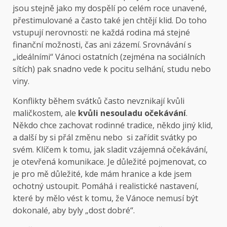
jsou stejně jako my dospělí po celém roce unavené,
přestimulované a často také jen chtějí klid. Do toho
vstupují nerovnosti: ne každá rodina má stejné
finanční možnosti, čas ani zázemí. Srovnávání s
„ideálními“ Vánoci ostatních (zejména na sociálních
sítích) pak snadno vede k pocitu selhání, studu nebo
viny.
Konflikty během svátků často nevznikají kvůli
maličkostem, ale
kvůli nesouladu očekávání
.
Někdo chce zachovat rodinné tradice, někdo jiný klid,
a další by si přál změnu nebo si zařídit svátky po
svém. Klíčem k tomu, jak sladit vzájemná očekávání,
je otevřená komunikace. Je důležité pojmenovat, co
je pro mě důležité, kde mám hranice a kde jsem
ochotný ustoupit. Pomáhá i realistické nastavení,
které by mělo vést k tomu, že Vánoce nemusí být
dokonalé, aby byly „dost dobré“.