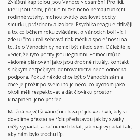
Zvláštní kapitolou jsou Vánoce v osamění. Pro lidi,
kteří jsou sami, přišli o blízké nebo nemají funkční
rodinné vztahy, mohou svátky zesilovat pocity
smutku, prázdnoty a izolace. Psychika reaguje citlivěji
a to, co během roku zvládáme, o Vánocích bolí víc. I
zde určitou roli sehrává tlak médií a společnosti na
to, že o Vánocích by neměl být nikdo sám. Důležité je
vědět, že tyto pocity jsou legitimní. Pomoci může
vědomé plánování jako jsou drobné rituály, kontakt
s někým bezpečným, dobrovolnictví nebo odborná
podpora. Pokud někdo chce být o Vánocích sám a
chce je prožít po svém i to je něco, co bychom jako
okolí měli respektovat a dát člověku prostor
k naplnění jeho potřeb.
Možná největší vánoční úleva přijde ve chvíli, kdy si
dovolíme přestat se řídit představou jak by svátky
měly vypadat, a začneme hledat, jak mají vypadat tak,
aby nám bylo trochu líp.