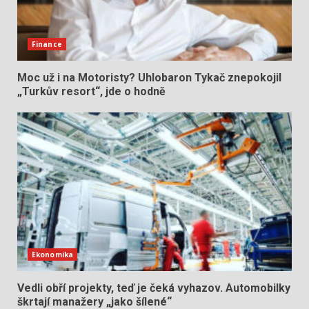
Finance
Moc už i na Motoristy? Uhlobaron Tykač znepokojil
„Turkův resort“, jde o hodně
Ekonomika
Vedli obří projekty, teď je čeká vyhazov. Automobilky
škrtají manažery „jako šílené“