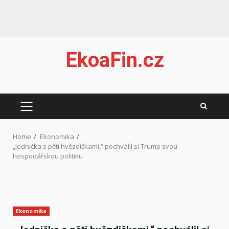
Skip
EkoaFin.cz
to
content
PRIMARY
MENU
Home
Ekonomika
„Jednička s pěti hvězdičkami,“ pochválil si Trump svou
hospodářskou politiku
Ekonomika