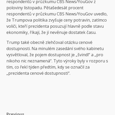
respondentů v průzkumu CBS News/YouGov z
poloviny listopadu. Pětašedesát procent
respondentů v průzkumu CBS News/YouGov uvedlo,
že Trumpova politika zvyšuje ceny potravin, zatímco
voliči, kteří prezidenta posuzují hlavně podle stavu
ekonomiky, říkají, že jí nevěnuje dostatek času.
Trump také obecně zlehčoval otázku cenové
dostupnosti. Na minulém zasedání svého kabinetu
vysvětloval, že pojem dostupnost je „švindl“ a „pro
nikoho nic neznamená“. Tyto výroky byly v rozporu s
tím, co řekl týden předtím, kdy se označil za
„prezidenta cenové dostupnosti“.
Previous