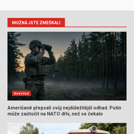
MOŽNÁ JSTE ZMEŠKALI
Investice
Američané přepsali svůj nejdůležitější odhad. Putin
může zaútočit na NATO dřív, než se čekalo