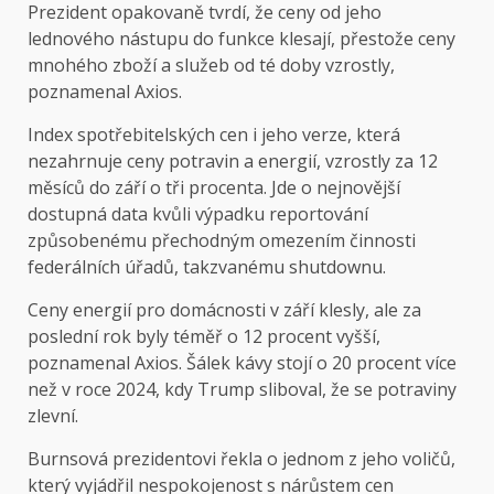
Prezident opakovaně tvrdí, že ceny od jeho
lednového nástupu do funkce klesají, přestože ceny
mnohého zboží a služeb od té doby vzrostly,
poznamenal Axios.
Index spotřebitelských cen i jeho verze, která
nezahrnuje ceny potravin a energií, vzrostly za 12
měsíců do září o tři procenta. Jde o nejnovější
dostupná data kvůli výpadku reportování
způsobenému přechodným omezením činnosti
federálních úřadů, takzvanému shutdownu.
Ceny energií pro domácnosti v září klesly, ale za
poslední rok byly téměř o 12 procent vyšší,
poznamenal Axios. Šálek kávy stojí o 20 procent více
než v roce 2024, kdy Trump sliboval, že se potraviny
zlevní.
Burnsová prezidentovi řekla o jednom z jeho voličů,
který vyjádřil nespokojenost s nárůstem cen