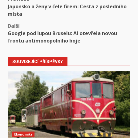
Post
Japonsko a ženy v čele firem: Cesta z posledního
navigation
místa
Další
Google pod lupou Bruselu: AI otevřela novou
frontu antimonopolního boje
SOUVISEJÍCÍ PŘÍSPĚVKY
Ekonomika