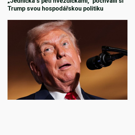
„Jednička s pěti hvězdičkami,“ pochválil si
Trump svou hospodářskou politiku