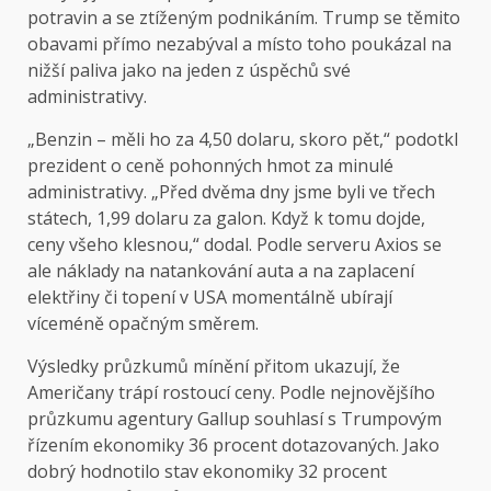
potravin a se ztíženým podnikáním. Trump se těmito
obavami přímo nezabýval a místo toho poukázal na
nižší paliva jako na jeden z úspěchů své
administrativy.
„Benzin – měli ho za 4,50 dolaru, skoro pět,“ podotkl
prezident o ceně pohonných hmot za minulé
administrativy. „Před dvěma dny jsme byli ve třech
státech, 1,99 dolaru za galon. Když k tomu dojde,
ceny všeho klesnou,“ dodal. Podle serveru Axios se
ale náklady na natankování auta a na zaplacení
elektřiny či topení v USA momentálně ubírají
víceméně opačným směrem.
Výsledky průzkumů mínění přitom ukazují, že
Američany trápí rostoucí ceny. Podle nejnovějšího
průzkumu agentury Gallup souhlasí s Trumpovým
řízením ekonomiky 36 procent dotazovaných. Jako
dobrý hodnotilo stav ekonomiky 32 procent