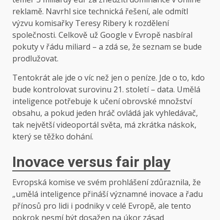
reklamě. Navrhl sice technická řešení, ale odmítl
výzvu komisařky Teresy Ribery k rozdělení
společnosti. Celkově už Google v Evropě nasbíral
pokuty v řádu miliard – a zdá se, že seznam se bude
prodlužovat.
Tentokrát ale jde o víc než jen o peníze. Jde o to, kdo
bude kontrolovat surovinu 21. století – data. Umělá
inteligence potřebuje k učení obrovské množství
obsahu, a pokud jeden hráč ovládá jak vyhledávač,
tak největší videoportál světa, má zkrátka náskok,
který se těžko dohání.
Inovace versus fair play
Evropská komise ve svém prohlášení zdůraznila, že
„umělá inteligence přináší významné inovace a řadu
přínosů pro lidi i podniky v celé Evropě, ale tento
pokrok nesmí být dosažen na úkor zásad