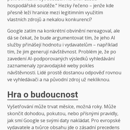
hospodářské soutěže.“ Hezky řečeno – jenže kde
přesně leží hranice mezi legitimním využitím
vlastních zdrojů a nekalou konkurencí?
Google zatím na konkrétní obvinění nereagoval, ale
dá se čekat, že bude argumentovat tím, že jeho AI
služby přinášejí hodnotu i vydavatelům – například
tím, že jim generují návštěvnost. Problém je, že po
zavedení AI-podporovaných výsledků vyhledávání
zaznamenaly zpravodajské weby pokles
návštěvnosti. Lidé prostě dostanou odpověď rovnou
ve vyhledávači a na původní zdroj už nekliknou.
Hra o budoucnost
Vyšetřování může trvat měsíce, možná roky. Může
skončit dohodou, pokutou, nebo přísnými pravidly,
jak smí Google se svými daty nakládat. Pro evropské
vydavatele a tvůrce obsahu jde o zásadní precedens