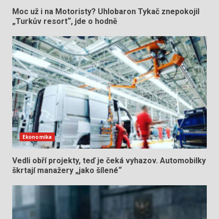
Moc už i na Motoristy? Uhlobaron Tykač znepokojil
„Turkův resort“, jde o hodně
Ekonomika
Vedli obří projekty, teď je čeká vyhazov. Automobilky
škrtají manažery „jako šílené“