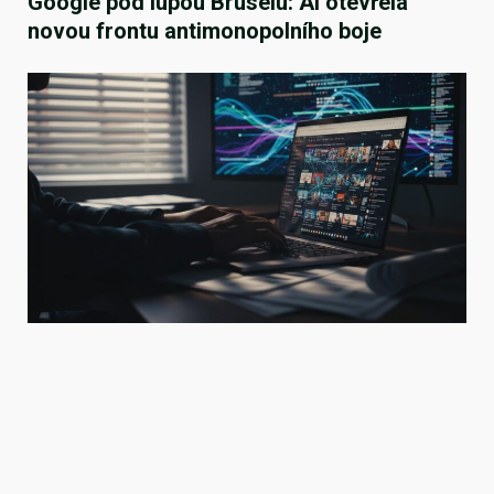
Google pod lupou Bruselu: AI otevřela
novou frontu antimonopolního boje