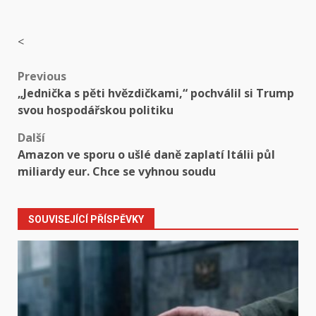
<
Post
Previous
„Jednička s pěti hvězdičkami,“ pochválil si Trump
navigation
svou hospodářskou politiku
Další
Amazon ve sporu o ušlé daně zaplatí Itálii půl
miliardy eur. Chce se vyhnou soudu
SOUVISEJÍCÍ PŘÍSPĚVKY