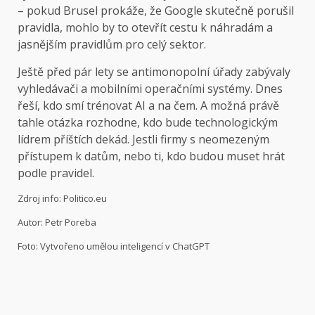
– pokud Brusel prokáže, že Google skutečně porušil
pravidla, mohlo by to otevřít cestu k náhradám a
jasnějším pravidlům pro celý sektor.
Ještě před pár lety se antimonopolní úřady zabývaly
vyhledávači a mobilními operačními systémy. Dnes
řeší, kdo smí trénovat AI a na čem. A možná právě
tahle otázka rozhodne, kdo bude technologickým
lídrem příštích dekád. Jestli firmy s neomezeným
přístupem k datům, nebo ti, kdo budou muset hrát
podle pravidel.
Zdroj info: Politico.eu
Autor: Petr Poreba
Foto: Vytvořeno umělou inteligencí v ChatGPT