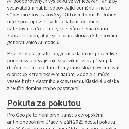
AI-podporovaných výsledků ve vyhledávání, aniž by
vydavatelům nabídl odpovídající odměnu – nebo
vůbec možnost takové využití odmítnout. Podobně
může postupovat s videi a dalším obsahem
nahraným na YouTube, kde tvůrci nemají šanci
zabránit tomu, aby jejich práce sloužila k trénování
generativních AI modelů.
Brusel se ptá, jestli Google neukládá nespravedlivé
podmínky a nezajišťuje si privilegovaný přístup k
datům. Zatímco ostatní firmy musí složitě vyjednávat
o přístup k tréninkovým datům, Google si může
vesele brát z vlastního ekosystému. Klasická ukázka
zneužití dominantního postavení.
Pokuta za pokutou
Pro Google to není první tanec s evropskými
antimonopolními úřady. V září 2025 dostal pokutu
téměř 3 miliardy eur za zneužití dominance v online