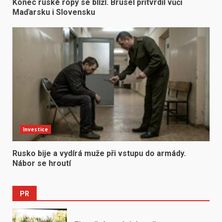
Konec ruské ropy se blíží. Brusel přitvrdil vůči
Maďarsku i Slovensku
Investice
Rusko bije a vydírá muže při vstupu do armády.
Nábor se hroutí
PR