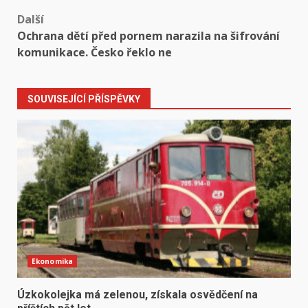
Další
Ochrana dětí před pornem narazila na šifrování
komunikace. Česko řeklo ne
SOUVISEJÍCÍ PŘÍSPĚVKY
Ekonomika
Úzkokolejka má zelenou, získala osvědčení na