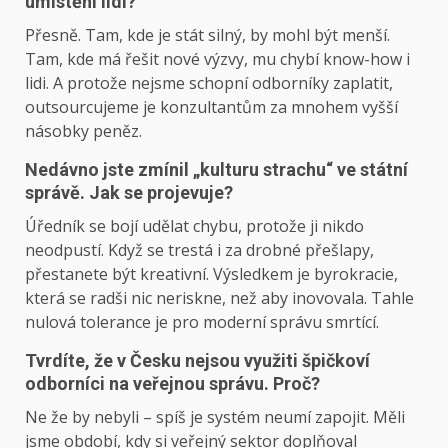
umístění lidí?
Přesně. Tam, kde je stát silný, by mohl být menší.
Tam, kde má řešit nové výzvy, mu chybí know-how i
lidi. A protože nejsme schopní odborníky zaplatit,
outsourcujeme je konzultantům za mnohem vyšší
násobky peněz.
Nedávno jste zmínil „kulturu strachu“ ve státní
správě. Jak se projevuje?
Úředník se bojí udělat chybu, protože ji nikdo
neodpustí. Když se trestá i za drobné přešlapy,
přestanete být kreativní. Výsledkem je byrokracie,
která se radši nic neriskne, než aby inovovala. Tahle
nulová tolerance je pro moderní správu smrtící.
Tvrdíte, že v Česku nejsou využiti špičkoví
odborníci na veřejnou správu. Proč?
Ne že by nebyli – spíš je systém neumí zapojit. Měli
jsme období, kdy si veřejný sektor doplňoval