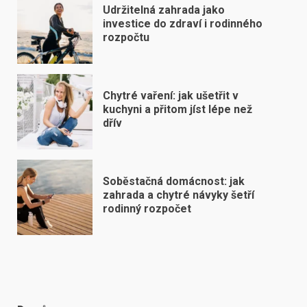
Udržitelná zahrada jako
investice do zdraví i rodinného
rozpočtu
Chytré vaření: jak ušetřit v
kuchyni a přitom jíst lépe než
dřív
Soběstačná domácnost: jak
zahrada a chytré návyky šetří
rodinný rozpočet