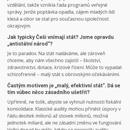
vzdělání, takže vznikla řada programů veřejné
správy. Jenže poptávka opadla, zájem mladých lidí
klesá a obor se stal pro současnou společnost
okrajovým.
Jak typicky Češi vnímají stát? Jsme opravdu
„antistátní národ“?
Je to paradox. Na stát nadáváme, ale zároveň
chceme, aby nám všechno zajistil – školství,
zdravotnictví, dotace, krizové řízení. Může to vypadat
schizofrenně – malý stát s obrovskými očekáváními.
Častým motivem je „malý, efektivní stát“. Dá se
tím vůbec něco zásadního ušetřit?
Upřímně, ne tolik, abyste se vyhnuli nutnosti fiskální
konsolidace. Klasické audity mohou přinést úspory v
řádu desítek milionů až stovek milionů, možná
jednotek miliard, ale ne zásadní změnu ve fungování.
Velký dopad by mělo, kdyby se propojily audity,