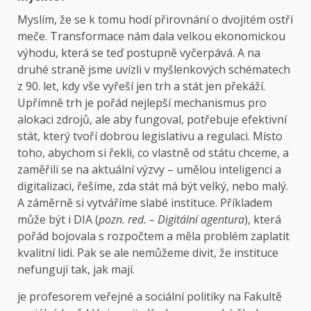
Myslím, že se k tomu hodí přirovnání o dvojitém ostří
meče. Transformace nám dala velkou ekonomickou
výhodu, která se teď postupně vyčerpává. A na
druhé straně jsme uvízli v myšlenkových schématech
z 90. let, kdy vše vyřeší jen trh a stát jen překáží.
Upřímně trh je pořád nejlepší mechanismus pro
alokaci zdrojů, ale aby fungoval, potřebuje efektivní
stát, který tvoří dobrou legislativu a regulaci. Místo
toho, abychom si řekli, co vlastně od státu chceme, a
zaměřili se na aktuální výzvy – umělou inteligenci a
digitalizaci, řešíme, zda stát má být velký, nebo malý.
A záměrně si vytváříme slabé instituce. Příkladem
může být i DIA (
pozn. red. – Digitální agentura
), která
pořád bojovala s rozpočtem a měla problém zaplatit
kvalitní lidi. Pak se ale nemůžeme divit, že instituce
nefungují tak, jak mají.
je profesorem veřejné a sociální politiky na Fakultě