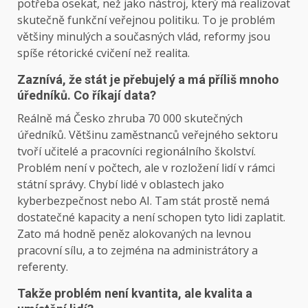
potřeba osekat, než jako nástroj, který má realizovat
skutečně funkční veřejnou politiku. To je problém
většiny minulých a současných vlád, reformy jsou
spíše rétorické cvičení než realita.
Zaznívá, že stát je přebujelý a má příliš mnoho
úředníků. Co říkají data?
Reálně má Česko zhruba 70 000 skutečných
úředníků. Většinu zaměstnanců veřejného sektoru
tvoří učitelé a pracovníci regionálního školství.
Problém není v počtech, ale v rozložení lidí v rámci
státní správy. Chybí lidé v oblastech jako
kyberbezpečnost nebo AI. Tam stát prostě nemá
dostatečné kapacity a není schopen tyto lidi zaplatit.
Zato má hodně peněz alokovaných na levnou
pracovní sílu, a to zejména na administrátory a
referenty.
Takže problém není kvantita, ale kvalita a