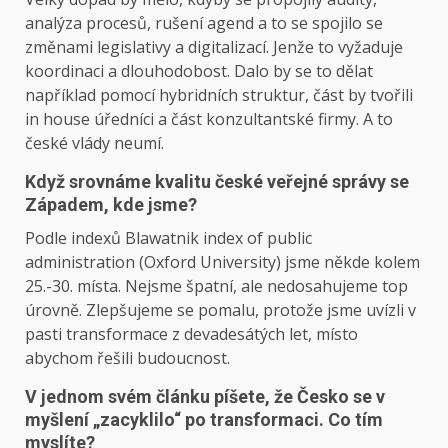
analýza procesů, rušení agend a to se spojilo se
změnami legislativy a digitalizací. Jenže to vyžaduje
koordinaci a dlouhodobost. Dalo by se to dělat
například pomocí hybridních struktur, část by tvořili
in house úředníci a část konzultantské firmy. A to
české vlády neumí.
Když srovnáme kvalitu české veřejné správy se
Západem, kde jsme?
Podle indexů Blawatnik index of public
administration (Oxford University) jsme někde kolem
25.-30. místa. Nejsme špatní, ale nedosahujeme top
úrovně. Zlepšujeme se pomalu, protože jsme uvízli v
pasti transformace z devadesátých let, místo
abychom řešili budoucnost.
V jednom svém článku píšete, že Česko se v
myšlení „zacyklilo“ po transformaci. Co tím
myslíte?