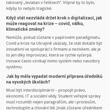
takzvaný „leviatan v řetězech“. Vtipné by to bylo,
kdyby to nebylo tragické.
Když stát nezvládá držet krok s digitalizací, jak
může reagovat na krize – covid, válku,
klimatické změny?
Nemůže, pokud zůstane v papírovém paradigmatu.
Covid a krize na Ukrajině ukázaly, že stát dokáže být
inovativní ve spolupráci s firmami a neziskem, ale je
to jen díky improvizaci, která se rychle vyčerpá.
Inovace často vznikají mimo systém nebo navzdory
systému.
Jak by měla vypadat moderní příprava úředníků
na vysokých školách?
Musí být interdisciplinární – propojit právo,
ekonomii, IT a sociální vědy. Student veřejné správy
musí rozumět nejen paragrafům, ale i procesům,
technologiím a chování lidí. Jinak zůstane úředníkem