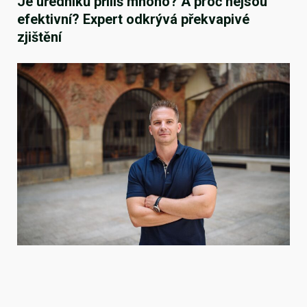
Je úředníků příliš mnoho? A proč nejsou
efektivní? Expert odkrývá překvapivé
zjištění