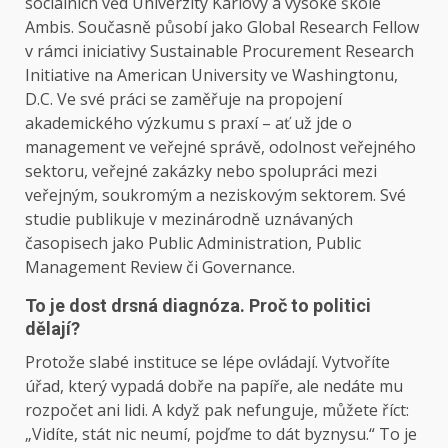
sociálních věd Univerzity Karlovy a vysoké škole
Ambis. Současně působí jako Global Research Fellow
v rámci iniciativy Sustainable Procurement Research
Initiative na American University ve Washingtonu,
D.C. Ve své práci se zaměřuje na propojení
akademického výzkumu s praxí – ať už jde o
management ve veřejné správě, odolnost veřejného
sektoru, veřejné zakázky nebo spolupráci mezi
veřejným, soukromým a neziskovým sektorem. Své
studie publikuje v mezinárodně uznávaných
časopisech jako Public Administration, Public
Management Review či Governance.
To je dost drsná diagnóza. Proč to politici
dělají?
Protože slabé instituce se lépe ovládají. Vytvoříte
úřad, který vypadá dobře na papíře, ale nedáte mu
rozpočet ani lidi. A když pak nefunguje, můžete říct:
„Vidíte, stát nic neumí, pojďme to dát byznysu.“ To je