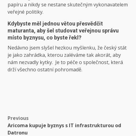
papíru a nikdy se nestane skutečným vykonavatelem
veřejné politiky.
Kdybyste měl jednou větou přesvědčit
maturanta, aby šel studovat veřejnou správu
místo byznysu, co byste řekl?
Nedávno jsem slyšel hezkou myšlenku, že český stát
je jako zahrádka, kterou zaléváme tak akorát, aby
nám nezvadly kytky. Je to péče o společnost, která
drží všechno ostatní pohromadě.
Post
Previous
Aricoma kupuje byznys s IT infrastrukturou od
navigation
Datronu