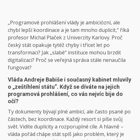
„Programové prohlášení vlády je ambiciózní, ale
chybí lepší koordinace a je tam mnoho duplicit,“ říká
profesor Michal Plaček z Univerzity Karlovy. Proč
český stát opakuje tytéž chyby i třicet let po
transformaci? Jak „slabé“ instituce mohou brzdit
digitalizaci? Proč se veřejná správa stále nenaučila
fungovat?
Vláda Andreje Babiše i současný kabinet mluvily
o „zeštíhlení státu“. Když se díváte na jejich
programová prohlášení, co vás nejvíc bije do
očí?
Ty dokumenty bývají plné ambicí, ale často psané po
částech, bez koordinace. Každý resort si píše svůj
svět. Vidíte duplicity a rozporuplné cíle. A hlavně –
vláda pořád chápe stát spíš jako problém, který je