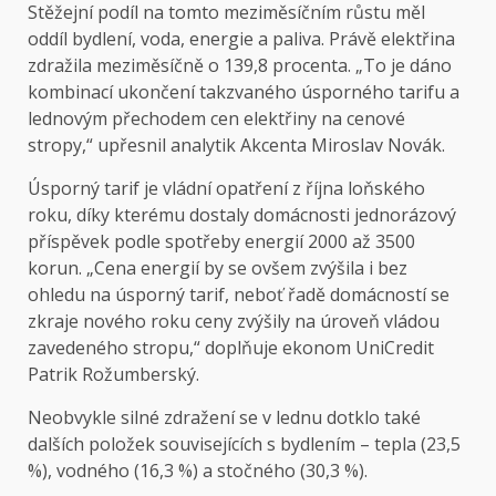
Stěžejní podíl na tomto meziměsíčním růstu měl
oddíl bydlení, voda, energie a paliva. Právě elektřina
zdražila meziměsíčně o 139,8 procenta. „To je dáno
kombinací ukončení takzvaného úsporného tarifu a
lednovým přechodem cen elektřiny na cenové
stropy,“ upřesnil analytik Akcenta Miroslav Novák.
Úsporný tarif je vládní opatření z října loňského
roku, díky kterému dostaly domácnosti jednorázový
příspěvek podle spotřeby energií 2000 až 3500
korun. „Cena energií by se ovšem zvýšila i bez
ohledu na úsporný tarif, neboť řadě domácností se
zkraje nového roku ceny zvýšily na úroveň vládou
zavedeného stropu,“ doplňuje ekonom UniCredit
Patrik Rožumberský.
Neobvykle silné zdražení se v lednu dotklo také
dalších položek souvisejících s bydlením – tepla (23,5
%), vodného (16,3 %) a stočného (30,3 %).