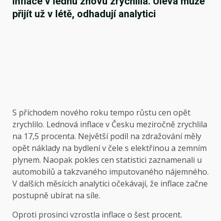
Inflace v lednu znovu zrychlila. Úleva může
přijít už v létě, odhadují analytici
S příchodem nového roku tempo růstu cen opět
zrychlilo. Lednová inflace v Česku meziročně zrychlila
na 17,5 procenta. Největší podíl na zdražování měly
opět náklady na bydlení v čele s elektřinou a zemním
plynem. Naopak pokles cen statistici zaznamenali u
automobilů a takzvaného imputovaného nájemného.
V dalších měsících analytici očekávají, že inflace začne
postupně ubírat na síle.
Oproti prosinci vzrostla inflace o šest procent.