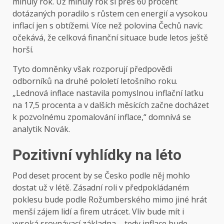
minulý rok. Už minulý rok si přes 60 procent
dotázaných poradilo s růstem cen energií a vysokou
inflací jen s obtížemi. Více než polovina Čechů navíc
očekává, že celková finanční situace bude letos ještě
horší.
Tyto domněnky však rozporují předpovědi
odborníků na druhé pololetí letošního roku.
„Lednová inflace nastavila pomyslnou inflační laťku
na 17,5 procenta a v dalších měsících začne docházet
k pozvolnému zpomalování inflace,“ domnívá se
analytik Novák.
Pozitivní vyhlídky na léto
Pod deset procent by se Česko podle něj mohlo
dostat už v létě. Zásadní roli v předpokládaném
poklesu bude podle Rožumberského mimo jiné hrát
menší zájem lidí a firem utrácet. Vliv bude mít i
vysoká srovnávací základna – tedy inflace bude