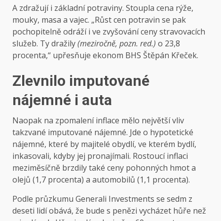
A zdražují i základní potraviny. Stoupla cena rýže,
mouky, masa a vajec. „Růst cen potravin se pak
pochopitelně odráží i ve zvyšování ceny stravovacích
služeb. Ty dražily
(meziročně, pozn. red.)
o 23,8
procenta,“ upřesňuje ekonom BHS Štěpán Křeček.
Zlevnilo imputované
nájemné i auta
Naopak na zpomalení inflace mělo největší vliv
takzvané imputované nájemné. Jde o hypotetické
nájemné, které by majitelé obydlí, ve kterém bydlí,
inkasovali, kdyby jej pronajímali. Rostoucí inflaci
meziměsíčně brzdily také ceny pohonných hmot a
olejů (1,7 procenta) a automobilů (1,1 procenta).
Podle průzkumu Generali Investments se sedm z
deseti lidí obává, že bude s penězi vycházet hůře než