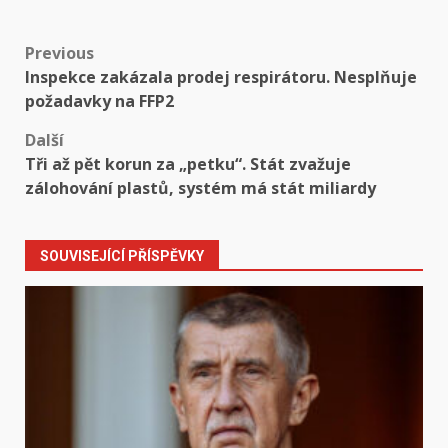
Post
Previous
Inspekce zakázala prodej respirátoru. Nesplňuje
navigation
požadavky na FFP2
Další
Tři až pět korun za „petku“. Stát zvažuje
zálohování plastů, systém má stát miliardy
SOUVISEJÍCÍ PŘÍSPĚVKY