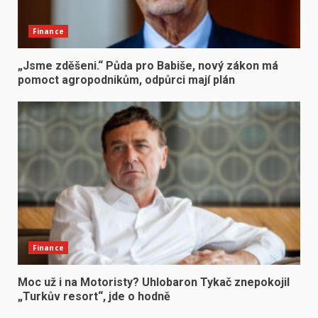
Finance
„Jsme zděšeni.“ Půda pro Babiše, nový zákon má
pomoct agropodnikům, odpůrci mají plán
Finance
Moc už i na Motoristy? Uhlobaron Tykač znepokojil
„Turkův resort“, jde o hodně