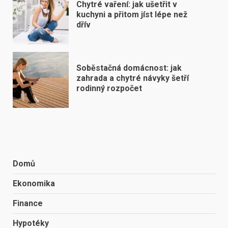
Chytré vaření: jak ušetřit v
kuchyni a přitom jíst lépe než
dřív
Soběstačná domácnost: jak
zahrada a chytré návyky šetří
rodinný rozpočet
Domů
Ekonomika
Finance
Hypotéky