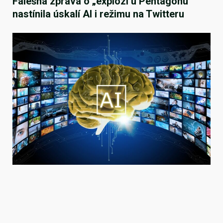
Falešná zpráva o „explozi u Pentagonu“
nastínila úskalí AI i režimu na Twitteru