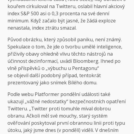
kouřem cirkuloval na Twitteru, oslabil hlavní akciový
index S&P 500 asi o 0,3 procenta na své denní
minimum. Když začalo být jasné, že žádá exploze
nenastala, index ztrátu smazal.
Původ obrázku, který způsobil paniku, není známý.
Spekulace o tom, že jde o tvorbu umělé inteligence,
přiživily obavy ohledně vlivu těchto nástrojů na
účinnost dezinformací, uvádí Bloomberg. Ihned po
vlně příspěvků o „výbuchu u Pentagonu“
se
objevil
další podobný případ, tentokrát
prezentovaný jako snímek Bílého domu.
Podle webu Platformer pondělní události také
ukazují „vážné nedostatky“ bezpečnostních opatření
Twitteru. „Twitter proti tomuhle míval dobrou
obranu. Ačkoli měl své mouchy, starý systém
ověřování poskytoval první obrannou linii proti typu
útoku, jaký jsme dnes (v pondělí) viděli. V dnešním