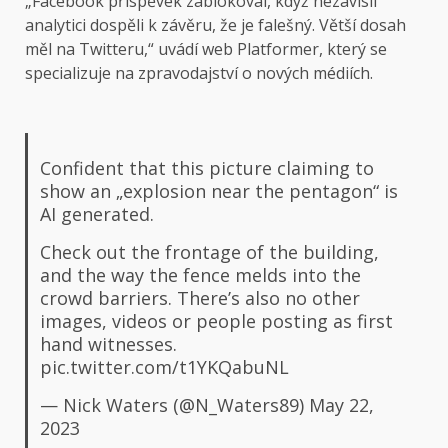
„Facebook příspěvek zablokoval, když nezávislí
analytici dospěli k závěru, že je falešný. Větší dosah
měl na Twitteru,“ uvádí
web
Platformer, který se
specializuje na zpravodajství o nových médiích.
Confident that this picture claiming to
show an „explosion near the pentagon“ is
AI generated.
Check out the frontage of the building,
and the way the fence melds into the
crowd barriers. There’s also no other
images, videos or people posting as first
hand witnesses.
pic.twitter.com/t1YKQabuNL
— Nick Waters (@N_Waters89)
May 22,
2023