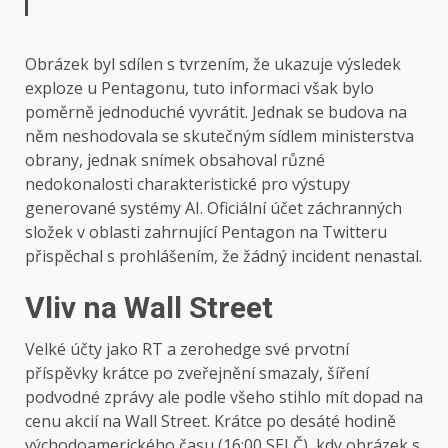
Obrázek byl sdílen s tvrzením, že ukazuje výsledek
exploze u Pentagonu, tuto informaci však bylo
poměrně jednoduché vyvrátit. Jednak se budova na
něm neshodovala se skutečným sídlem ministerstva
obrany, jednak snímek obsahoval různé
nedokonalosti charakteristické pro výstupy
generované systémy AI. Oficiální účet záchranných
složek v oblasti zahrnující Pentagon na Twitteru
přispěchal s prohlášením, že žádný incident nenastal.
Vliv na Wall Street
Velké účty jako RT a zerohedge své prvotní
příspěvky krátce po zveřejnění smazaly, šíření
podvodné zprávy ale podle všeho stihlo mít dopad na
cenu akcií na Wall Street. Krátce po desáté hodině
východoamerického času (16:00 SELČ), kdy obrázek s