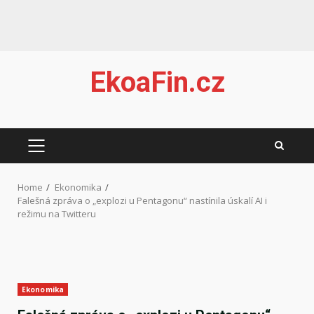
Skip
EkoaFin.cz
to
content
PRIMARY
MENU
Home
Ekonomika
Falešná zpráva o „explozi u Pentagonu“ nastínila úskalí AI i
režimu na Twitteru
Ekonomika