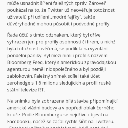
může usnadnit šíření falešných zpráv. Zároveň
poukázal na to, že Twitter už neověřuje totožnost
uživatelů při udílení „modré fajfky“, takže
důvěryhodně mohou působit i podvodné profily.
Řada účtů s tímto odznakem, který byl dříve
vyhrazen jen pro profily osobností či firem, u nichž
byla totožnost ověřená, se podílela na vyvolání
pondělní paniky. Byl mezi nimi i profil s názvem
Bloomberg Feed, který s americkou zpravodajskou
agenturou neměl nic společného a byl později
zablokován. Falešný snímek sdílel také účet
zerohedge s 1,6 milionu sledujících a profil ruské
státní televize RT.
Na snímku byla zobrazena bílá stavba připomínající
americké vládní budovy a v popředí oblak černého
kouře. Podle Bloombergu se nejdříve objevil na
Facebooku, načež se začal rychle šířit na Twitteru.